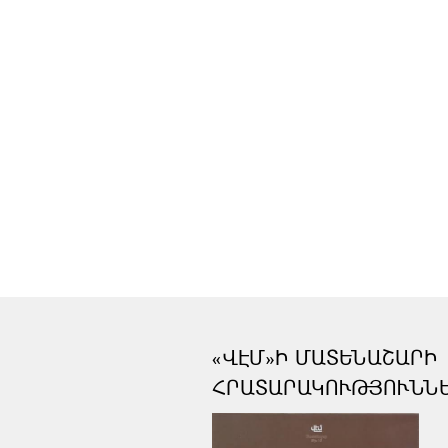
«ՎԷՄ»Ի ՄԱՏԵՆԱՇԱՐԻ
ՀՐԱՏԱՐԱԿՈՒԹՅՈՒՆՆ