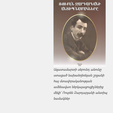
Ազատամարտի սերունդ անունը
ստացած նախաեղեռնյան շրջանի
հայ մտավորականության
ամենավառ ներկայացուցիչներից
մեկի՝ Ռուբեն Զարդարյանի անտիպ
նամակներ