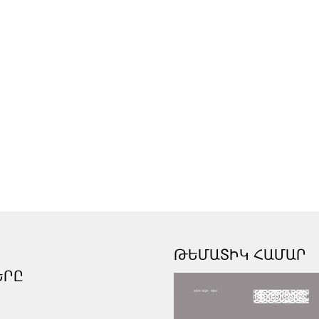
ԹԵՄԱՏԻԿ ՀԱՄԱՐ
ԵՐԸ