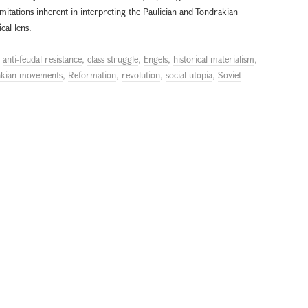
itations inherent in interpreting the Paulician and Tondrakian
cal lens.
d
anti-feudal resistance
,
class struggle
,
Engels
,
historical materialism
,
rakian movements
,
Reformation
,
revolution
,
social utopia
,
Soviet