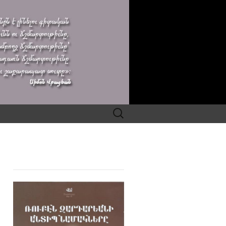
Search
for: