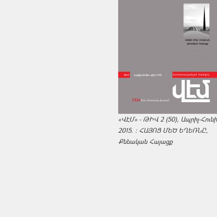
«ՎԷՄ» - ԹԻՎ 2 (50), Ապրիլ-Հուն
2015. : ՀԱՅՈՑ ՄԵԾ ԵՂԵՌՆԸ,
Քննական Հայացք