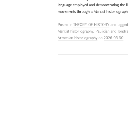
language employed and demonstrating the lim
movements through a Marxist historiographi
Posted in
THEORY OF HISTORY
and tagge
Marxist historiography
,
Paulician and Tond
Armenian historiography
on
2026-05-30
.