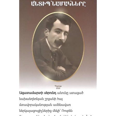
Ազատամարտի սերունդ
անունը ստացած
նախաեղեռնյան շրջանի հայ
մտավորականության ամենավառ
ներկայացուցիչներից մեկի՝ Ռուբեն