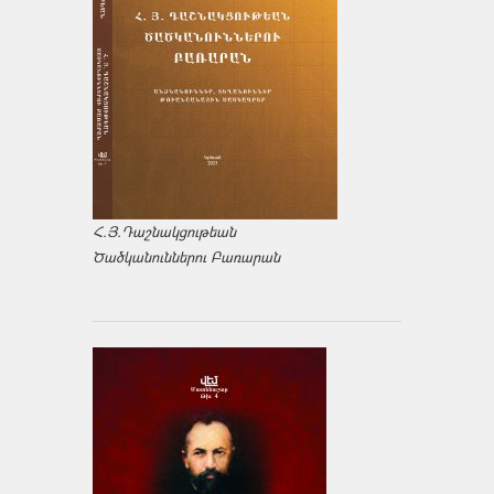
Հ.Յ.Դաշնակցութեան
Ծածկանուններու Բառարան