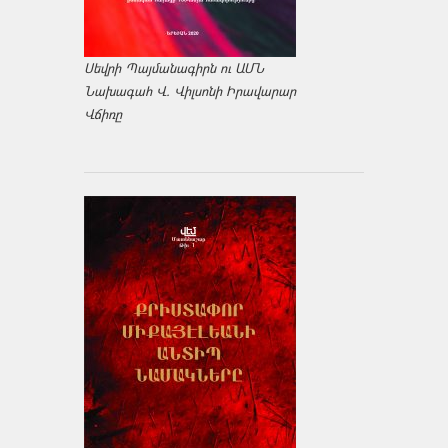
Սեվրի Պայմանագիրն ու ԱՄՆ
Նախագահ Վ. Վիլսոնի Իրավարար
Վճիռը