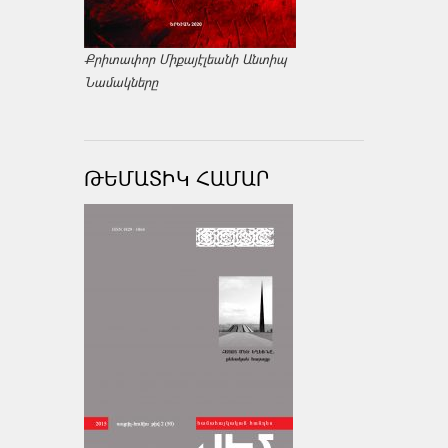
Քրիտափոր Միքայէլեանի Անտիպ
Նամակները
ԹԵՄԱՏԻԿ ՀԱՄԱՐ