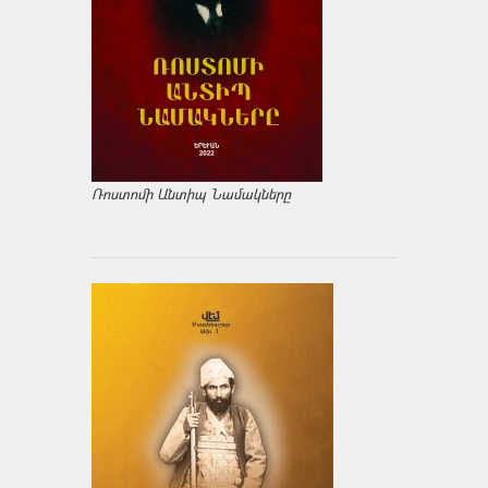
Ռոստոմի Անտիպ Նամակները