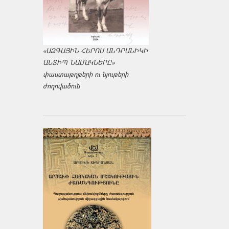
«ԱԶԳԱՅԻՆ ՀԵՐՈՍ ԱՆԴՐԱՆԻԿԻ
ԱՆՏԻՊ ՆԱՄԱԿՆԵՐԸ»
փաստաթղթերի ու նյութերի
ժողովածուն