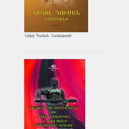
Նիկոլ Դուման. Նամականի