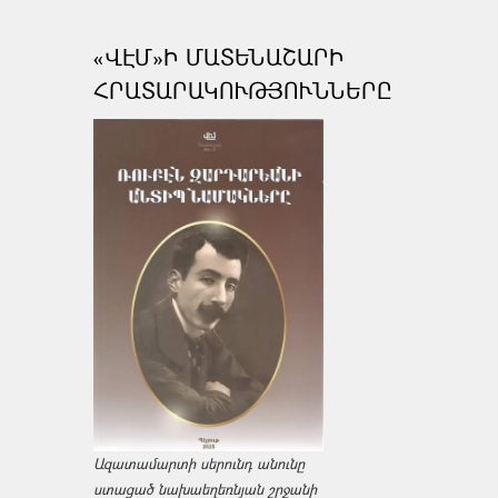
«ՎԷՄ»Ի ՄԱՏԵՆԱՇԱՐԻ
ՀՐԱՏԱՐԱԿՈՒԹՅՈՒՆՆԵՐԸ
Ազատամարտի սերունդ անունը
ստացած նախաեղեռնյան շրջանի