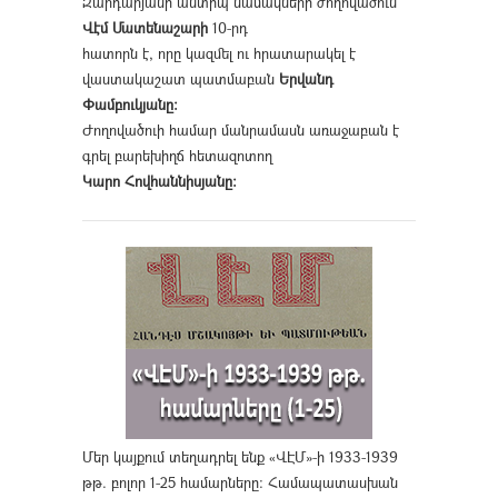
Զարդարյանի անտիպ նամակների ժողովածուն
Վէմ Մատենաշարի
10-րդ
հատորն է, որը կազմել ու հրատարակել է
վաստակաշատ պատմաբան
Երվանդ
Փամբուկյանը։
Ժողովածուի համար մանրամասն առաջաբան է
գրել բարեխիղճ հետազոտող
Կարո Հովհաննիսյանը։
Մեր կայքում տեղադրել ենք «ՎԷՄ»-ի 1933-1939
թթ. բոլոր 1-25 համարները։ Համապատասխան