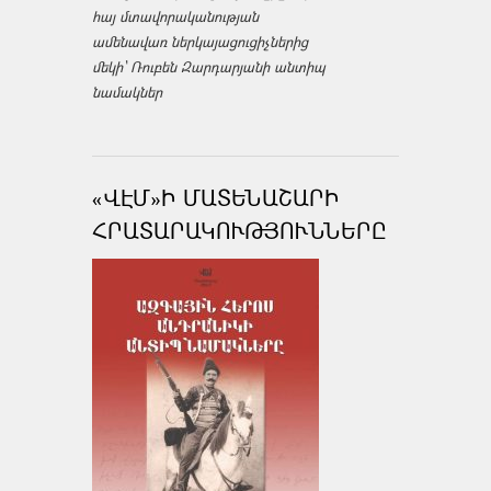
հայ մտավորականության
ամենավառ ներկայացուցիչներից
մեկի՝ Ռուբեն Զարդարյանի անտիպ
նամակներ
«ՎԷՄ»Ի ՄԱՏԵՆԱՇԱՐԻ
ՀՐԱՏԱՐԱԿՈՒԹՅՈՒՆՆԵՐԸ