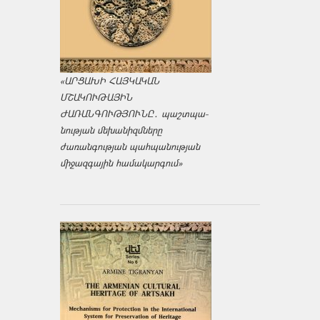
«ԱՐՑԱԽԻ ՀԱՅԿԱԿԱՆ
ՄՇԱԿՈՒԹԱՅԻՆ
ԺԱՌԱՆԳՈՒԹՅՈՒՆԸ․ պաշտպա­
նության մեխանիզմները
ժառանգության պահպանության
միջազ­գային համակարգում»