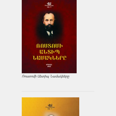
Ռոստոմի Անտիպ Նամակները