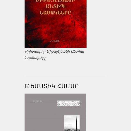
Քրիտափոր Միքայէլեանի Անտիպ
Նամակները
ԹԵՄԱՏԻԿ ՀԱՄԱՐ