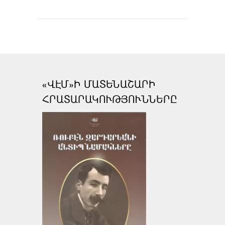
«ՎԷՄ»Ի ՄԱՏԵՆԱՇԱՐԻ
ՀՐԱՏԱՐԱԿՈՒԹՅՈՒՆՆԵՐԸ