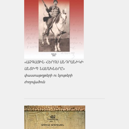
«ԱԶԳԱՅԻՆ ՀԵՐՈՍ ԱՆԴՐԱՆԻԿԻ
ԱՆՏԻՊ ՆԱՄԱԿՆԵՐԸ»
փաստաթղթերի ու նյութերի
ժողովածուն