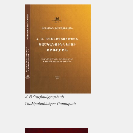
Հ.Յ.Դաշնակցութեան
Ծածկանուններու Բառարան