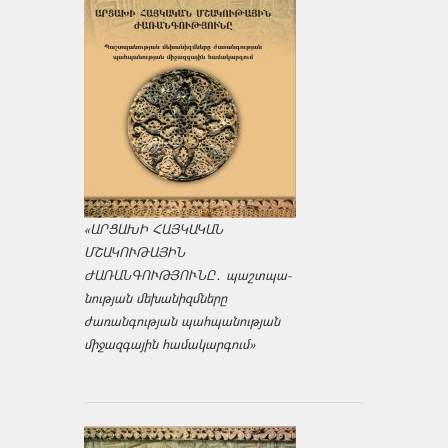
«ԱՐՑԱԽԻ ՀԱՅԿԱԿԱՆ
ՄՇԱԿՈՒԹԱՅԻՆ
ԺԱՌԱՆԳՈՒԹՅՈՒՆԸ․ պաշտպա­
նության մեխանիզմները
ժառանգության պահպանության
միջազ­գային համակարգում»