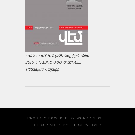
«ՎԷՄ» - ԹԻՎ 2 (50), Ապրիլ-Հունիս
2015. : ՀԱՅՈՑ ՄԵԾ ԵՂԵՌՆԸ,
Քննական Հայացք
PROUDLY POWERED BY
WORDPRESS
·
THEME: SUITS BY
THEME WEAVER