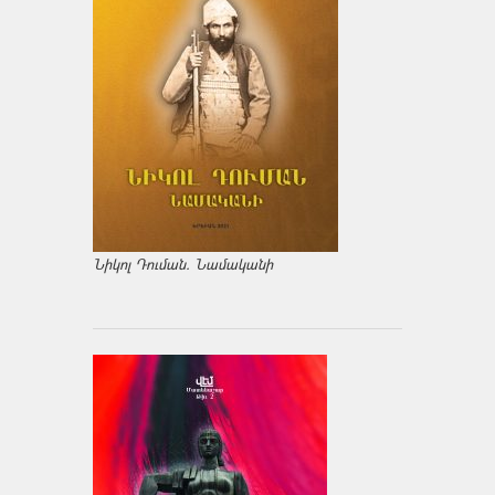
Նիկոլ Դուման. Նամականի