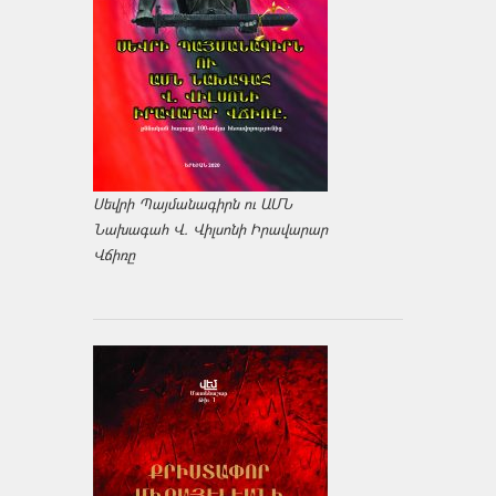
Սեվրի Պայմանագիրն ու ԱՄՆ
Նախագահ Վ. Վիլսոնի Իրավարար
Վճիռը