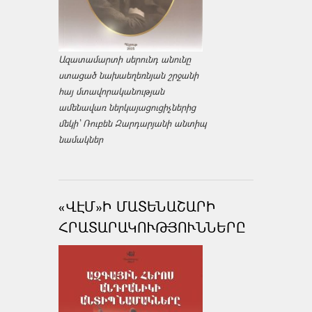
Ազատամարտի սերունդ անունը
ստացած նախաեղեռնյան շրջանի
հայ մտավորականության
ամենավառ ներկայացուցիչներից
մեկի՝ Ռուբեն Զարդարյանի անտիպ
նամակներ
«ՎԷՄ»Ի ՄԱՏԵՆԱՇԱՐԻ
ՀՐԱՏԱՐԱԿՈՒԹՅՈՒՆՆԵՐԸ