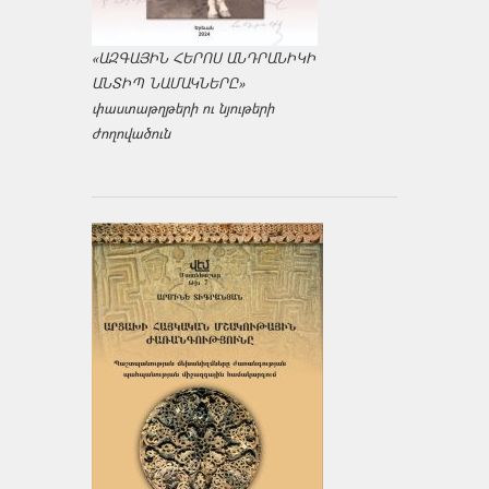
«ԱԶԳԱՅԻՆ ՀԵՐՈՍ ԱՆԴՐԱՆԻԿԻ
ԱՆՏԻՊ ՆԱՄԱԿՆԵՐԸ»
փաստաթղթերի ու նյութերի
ժողովածուն