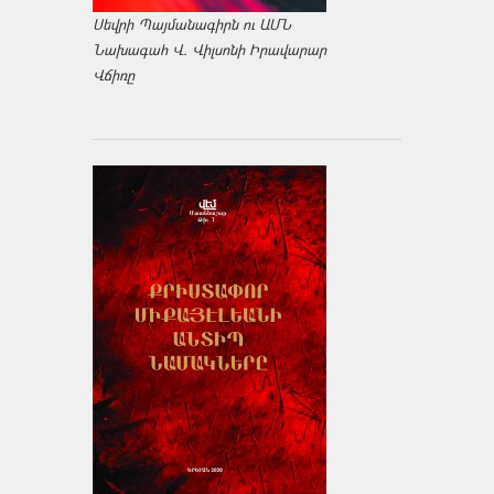
Սեվրի Պայմանագիրն ու ԱՄՆ
Նախագահ Վ. Վիլսոնի Իրավարար
Վճիռը