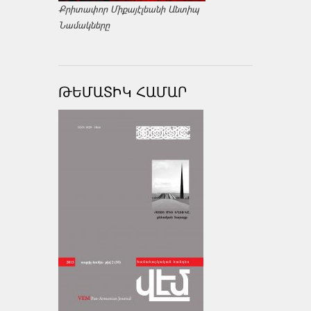
Քրիտափոր Միքայէլեանի Անտիպ
Նամակները
ԹԵՄԱՏԻԿ ՀԱՄԱՐ