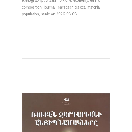
ethnography
,
Artsakh folklore
,
economy
,
ethnic
composition
,
journal
,
Karabakh dialect
,
material
,
population
,
study
on
2026-03-03
.