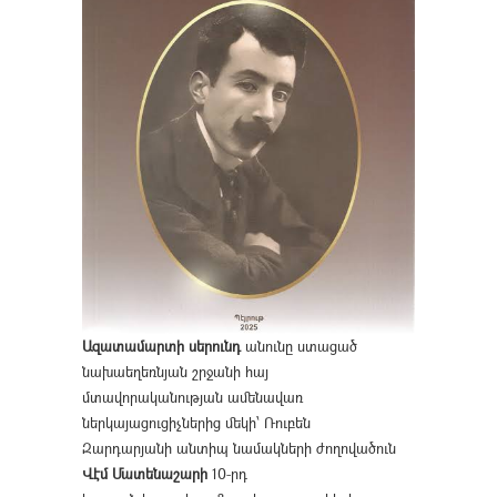
Ազատամարտի սերունդ
անունը ստացած
նախաեղեռնյան շրջանի հայ
մտավորականության ամենավառ
ներկայացուցիչներից մեկի՝ Ռուբեն
Զարդարյանի անտիպ նամակների ժողովածուն
Վէմ Մատենաշարի
10-րդ