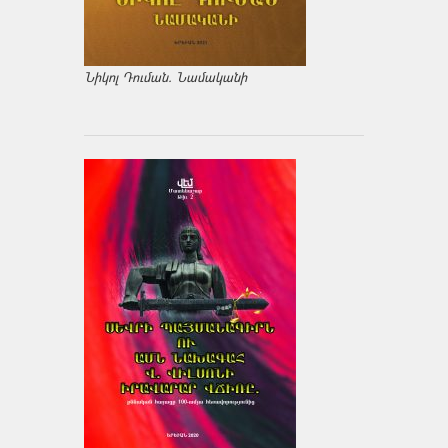
Նիկոլ Դուման. Նամականի