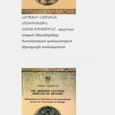
«ԱՐՑԱԽԻ ՀԱՅԿԱԿԱՆ
ՄՇԱԿՈՒԹԱՅԻՆ
ԺԱՌԱՆԳՈՒԹՅՈՒՆԸ․ պաշտպա­
նության մեխանիզմները
ժառանգության պահպանության
միջազ­գային համակարգում»