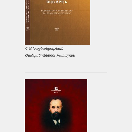
Հ.Յ.Դաշնակցութեան
Ծածկանուններու Բառարան