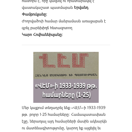
հատորն է, որը կազմել ու հրատարակել է
վաստակաշատ պատմաբան
Երվանդ
Փամբուկյանը։
Ժողովածուի համար մանրամասն առաջաբան է
գրել բարեխիղճ հետազոտող
Կարո Հովհաննիսյանը։
Մեր կայքում տեղադրել ենք «ՎԷՄ»-ի 1933-1939
թթ. բոլոր 1-25 համարները։ Համապատասխան
էջը, ներառյալ այդ համարների մասին ակնարկն
ու մատենագիտությունը, կարող եք այցելել եւ