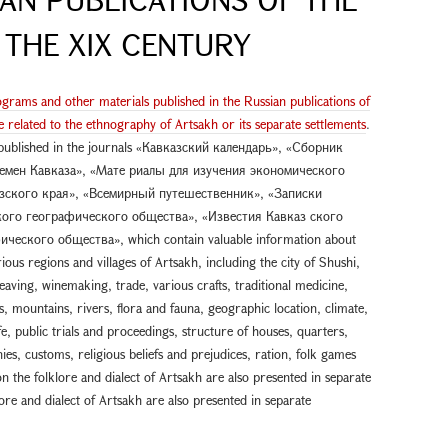
 THE XIX CENTURY
rograms and other materials published in the Russian publications of
e related to the ethnography of Artsakh or its separate settlements
.
, published in the journals «Кавказский календарь», «Сборник
лемен Кавказа», «Мате риалы для изучения экономического
зского края», «Всемирный путешественник», «Записки
кого географического общества», «Известия Кавказ ского
еского общества», which contain valuable information about
ous regions and villages of Artsakh, including the city of Shushi,
 weaving, winemaking, trade, various crafts, traditional medicine,
s, mountains, rivers, flora and fauna, geographic location, climate,
ife, public trials and proceedings, structure of houses, quarters,
s, customs, religious beliefs and prejudices, ration, folk games
 the folklore and dialect of Artsakh are also presented in separate
ore and dialect of Artsakh are also presented in separate