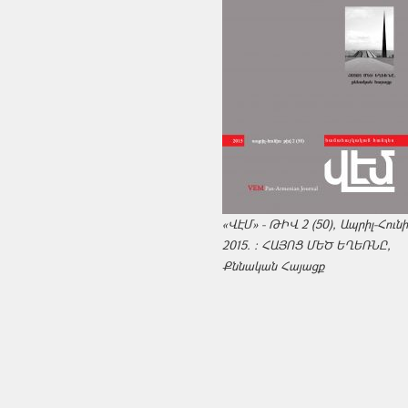
«ՎԷՄ» - ԹԻՎ 2 (50), Ապրիլ-Հուն
2015. : ՀԱՅՈՑ ՄԵԾ ԵՂԵՌՆԸ,
Քննական Հայացք