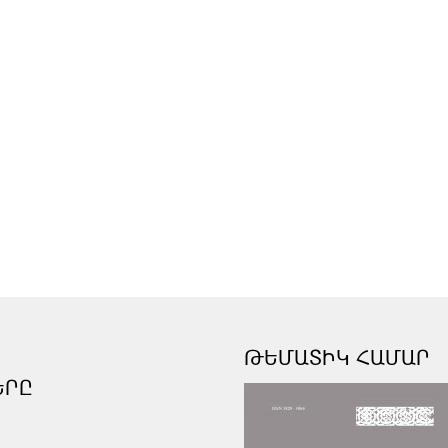
ԹԵՄԱՏԻԿ ՀԱՄԱՐ
ԵՐԸ