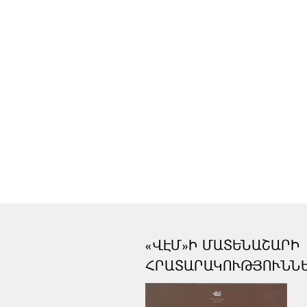
«ՎԷՄ»Ի ՄԱՏԵՆԱՇԱՐԻ
ՀՐԱՏԱՐԱԿՈՒԹՅՈՒՆՆ