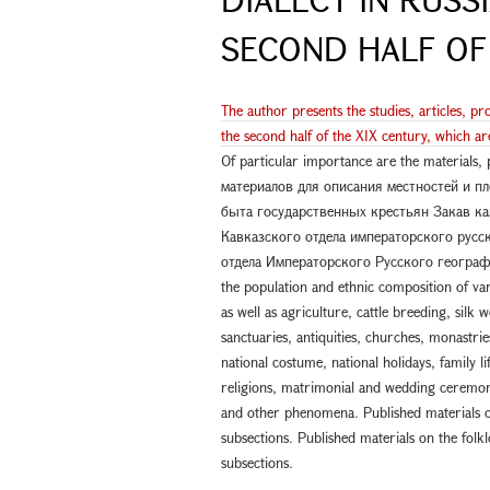
SECOND HALF OF
The author presents the studies, articles, p
the second half of the XIX century, which ar
Of particular importance are the materials
материалов для описания местностей и п
быта государственных крестьян Закав ка
Кавказского отдела императорского русс
отдела Императорского Русского географич
the population and ethnic composition of vari
as well as agriculture, cattle breeding, silk
sanctuaries, antiquities, churches, monastrie
national costume, national holidays, family l
religions, matrimonial and wedding ceremonie
and other phenomena. Published materials on
subsections. Published materials on the folkl
subsections.