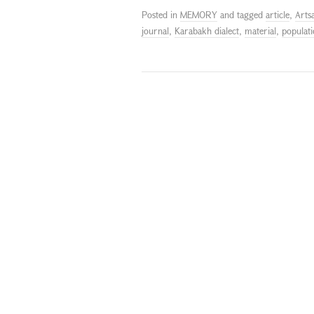
Posted in
MEMORY
and tagged
article
,
Arts
journal
,
Karabakh dialect
,
material
,
populat