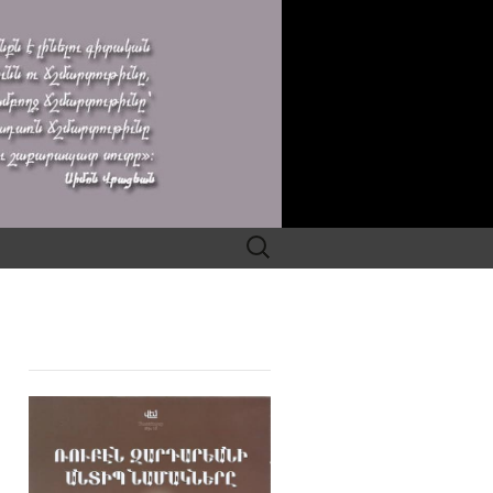
Search
for: