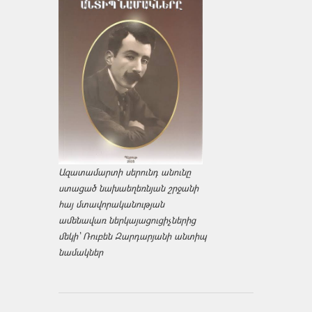
Ազատամարտի սերունդ անունը
ստացած նախաեղեռնյան շրջանի
հայ մտավորականության
ամենավառ ներկայացուցիչներից
մեկի՝ Ռուբեն Զարդարյանի անտիպ
նամակներ