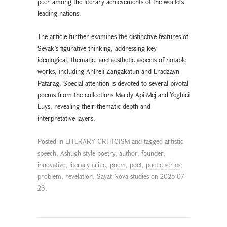
peer among the literary achievements of the world’s
leading nations.
The article further examines the distinctive features of
Sevak’s figurative thinking, addressing key
ideological, thematic, and aesthetic aspects of notable
works, including Anlreli Zangakatun and Eradzayn
Patarag. Special attention is devoted to several pivotal
poems from the collections Mardy Api Mej and Yeghici
Luys, revealing their thematic depth and
interpretative layers.
Posted in
LITERARY CRITICISM
and tagged
artistic
speech
,
Ashugh-style poetry
,
author
,
founder
,
innovative
,
literary critic
,
poem
,
poet
,
poetic series
,
problem
,
revelation
,
Sayat-Nova studies
on
2025-07-
23
.