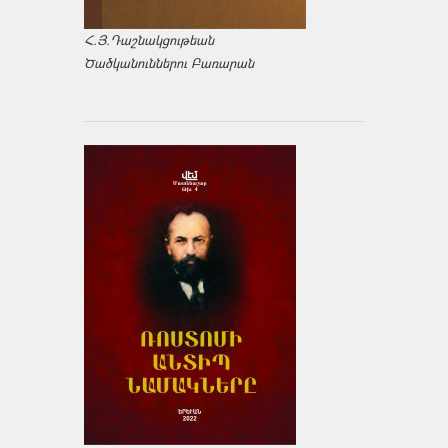
Հ.Յ.Դաշնակցութեան
Ծածկանուններու Բառարան