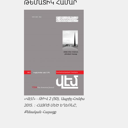
ԹԵՄԱՏԻԿ ՀԱՄԱՐ
«ՎԷՄ» - ԹԻՎ 2 (50), Ապրիլ-Հունիս
2015. : ՀԱՅՈՑ ՄԵԾ ԵՂԵՌՆԸ,
Քննական Հայացք