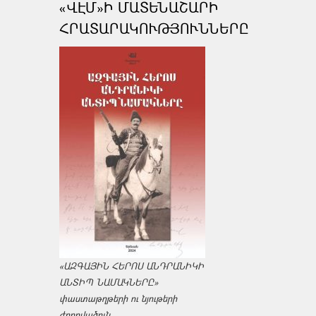
«ՎԷՄ»Ի ՄԱՏԵՆԱՇԱՐԻ
ՀՐԱՏԱՐԱԿՈՒԹՅՈՒՆՆԵՐԸ
«ԱԶԳԱՅԻՆ ՀԵՐՈՍ ԱՆԴՐԱՆԻԿԻ
ԱՆՏԻՊ ՆԱՄԱԿՆԵՐԸ»
փաստաթղթերի ու նյութերի
ժողովածուն