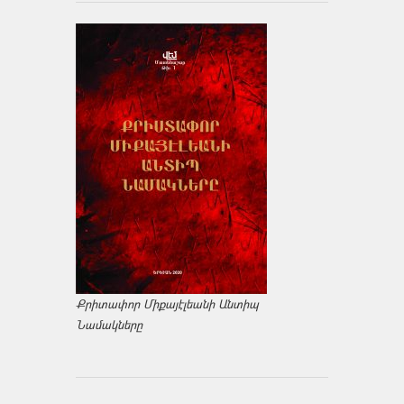
Քրիտափոր Միքայէլեանի Անտիպ
Նամակները