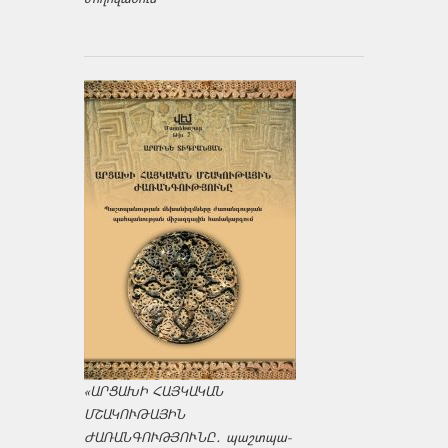
«ԱՐՑԱԽԻ ՀԱՅԿԱԿԱՆ
ՄՇԱԿՈՒԹԱՅԻՆ
ԺԱՌԱՆԳՈՒԹՅՈՒՆԸ․ պաշտպա­