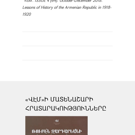
"VEM". ISSUE 4 (64). October-December 2018.
Lessons of History of the Armenian Republic in 1918-
1920
«ՎԷՄ»Ի ՄԱՏԵՆԱՇԱՐԻ
ՀՐԱՏԱՐԱԿՈՒԹՅՈՒՆՆԵՐԸ