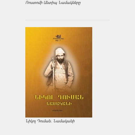
Ռոստոմի Անտիպ Նամակները
Նիկոլ Դուման. Նամականի