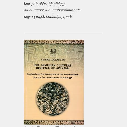
նության մեխանիզմները
ժառանգության պահպանության
միջազ­գային համակարգում»