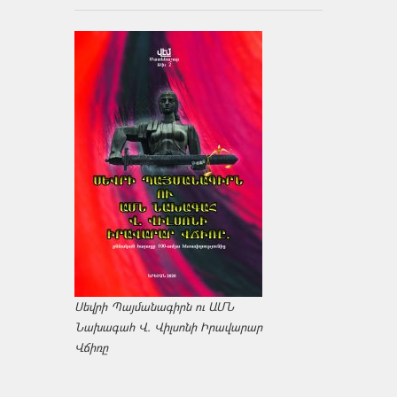
Սեվրի Պայմանագիրն ու ԱՄՆ
Նախագահ Վ. Վիլսոնի Իրավարար
Վճիռը