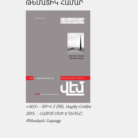
ԹԵՄԱՏԻԿ ՀԱՄԱՐ
«ՎԷՄ» - ԹԻՎ 2 (50), Ապրիլ-Հունիս
2015. : ՀԱՅՈՑ ՄԵԾ ԵՂԵՌՆԸ,
Քննական Հայացք