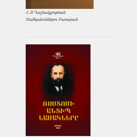
Հ.Յ.Դաշնակցութեան
Ծածկանուններու Բառարան