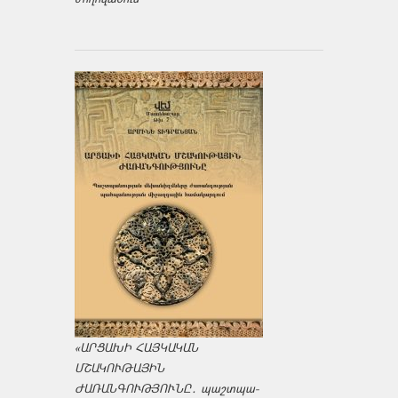
«ԱՐՑԱԽԻ ՀԱՅԿԱԿԱՆ
ՄՇԱԿՈՒԹԱՅԻՆ
ԺԱՌԱՆԳՈՒԹՅՈՒՆԸ․ պաշտպա­