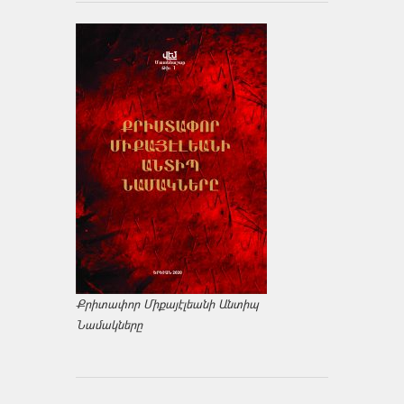
Քրիտափոր Միքայէլեանի Անտիպ
Նամակները