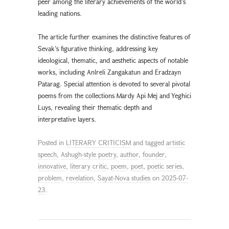
peer among the literary achievements of the world’s
leading nations.
The article further examines the distinctive features of
Sevak’s figurative thinking, addressing key
ideological, thematic, and aesthetic aspects of notable
works, including Anlreli Zangakatun and Eradzayn
Patarag. Special attention is devoted to several pivotal
poems from the collections Mardy Api Mej and Yeghici
Luys, revealing their thematic depth and
interpretative layers.
Posted in
LITERARY CRITICISM
and tagged
artistic
speech
,
Ashugh-style poetry
,
author
,
founder
,
innovative
,
literary critic
,
poem
,
poet
,
poetic series
,
problem
,
revelation
,
Sayat-Nova studies
on
2025-07-
23
.