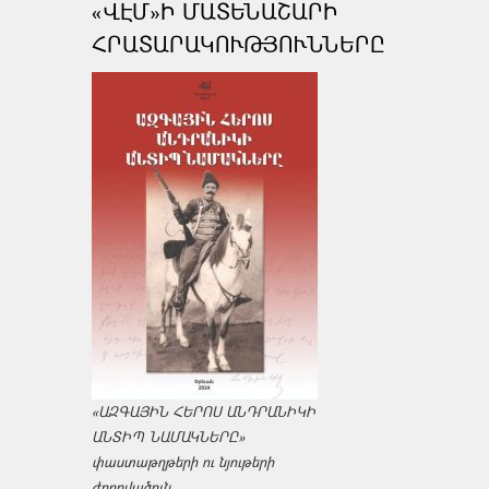
«ՎԷՄ»Ի ՄԱՏԵՆԱՇԱՐԻ
ՀՐԱՏԱՐԱԿՈՒԹՅՈՒՆՆԵՐԸ
«ԱԶԳԱՅԻՆ ՀԵՐՈՍ ԱՆԴՐԱՆԻԿԻ
ԱՆՏԻՊ ՆԱՄԱԿՆԵՐԸ»
փաստաթղթերի ու նյութերի
ժողովածուն