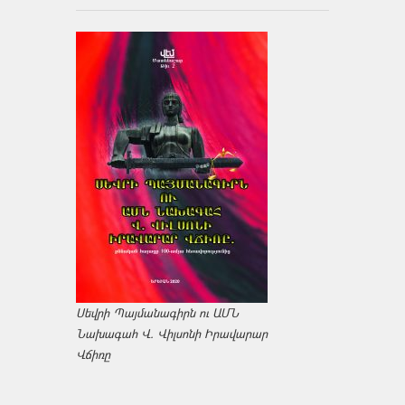
Սեվրի Պայմանագիրն ու ԱՄՆ
Նախագահ Վ. Վիլսոնի Իրավարար
Վճիռը