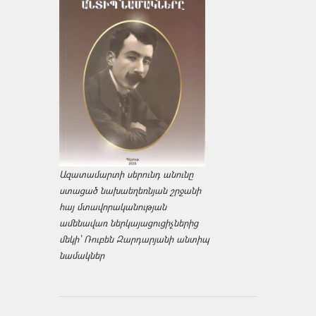
Ազատամարտի սերունդ անունը
ստացած նախաեղեռնյան շրջանի
հայ մտավորականության
ամենավառ ներկայացուցիչներից
մեկի՝ Ռուբեն Զարդարյանի անտիպ
նամակներ