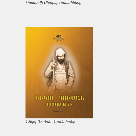
Ռոստոմի Անտիպ Նամակները
Նիկոլ Դուման. Նամականի