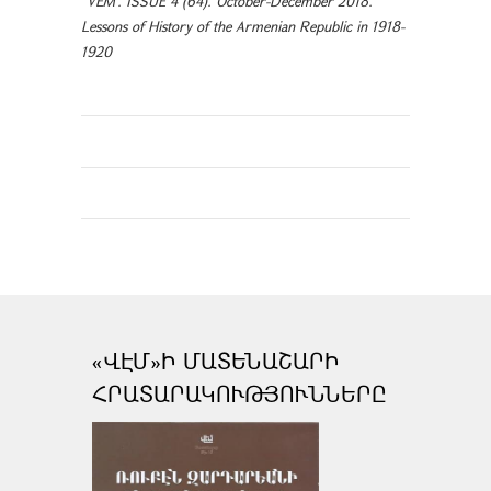
"VEM". ISSUE 4 (64). October-December 2018.
Lessons of History of the Armenian Republic in 1918-
1920
«ՎԷՄ»Ի ՄԱՏԵՆԱՇԱՐԻ
ՀՐԱՏԱՐԱԿՈՒԹՅՈՒՆՆԵՐԸ