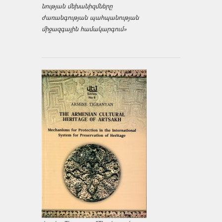
նության մեխանիզմները
ժառանգության պահպանության
միջազ­գային համակարգում»