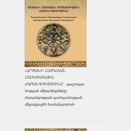
«ԱՐՑԱԽԻ ՀԱՅԿԱԿԱՆ
ՄՇԱԿՈՒԹԱՅԻՆ
ԺԱՌԱՆԳՈՒԹՅՈՒՆԸ․ պաշտպա­
նության մեխանիզմները
ժառանգության պահպանության
միջազ­գային համակարգում»