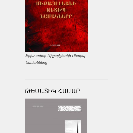
Քրիտափոր Միքայէլեանի Անտիպ
Նամակները
ԹԵՄԱՏԻԿ ՀԱՄԱՐ