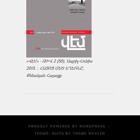
«ՎԷՄ» - ԹԻՎ 2 (50), Ապրիլ-Հունիս
2015. : ՀԱՅՈՑ ՄԵԾ ԵՂԵՌՆԸ,
Քննական Հայացք
PROUDLY POWERED BY
WORDPRESS
·
THEME: SUITS BY
THEME WEAVER