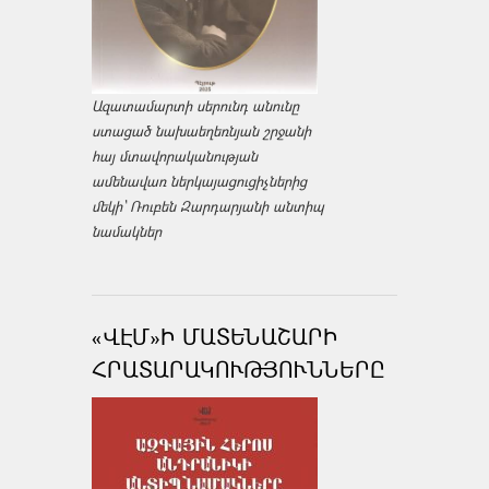
Ազատամարտի սերունդ անունը
ստացած նախաեղեռնյան շրջանի
հայ մտավորականության
ամենավառ ներկայացուցիչներից
մեկի՝ Ռուբեն Զարդարյանի անտիպ
նամակներ
«ՎԷՄ»Ի ՄԱՏԵՆԱՇԱՐԻ
ՀՐԱՏԱՐԱԿՈՒԹՅՈՒՆՆԵՐԸ