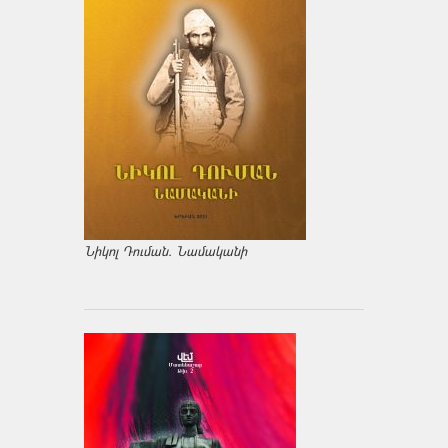
Նիկոլ Դուման. Նամականի