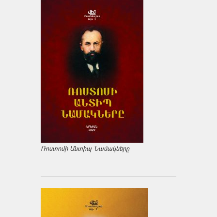
Ռոստոմի Անտիպ Նամակները