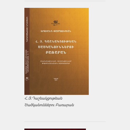
Հ.Յ.Դաշնակցութեան
Ծածկանուններու Բառարան