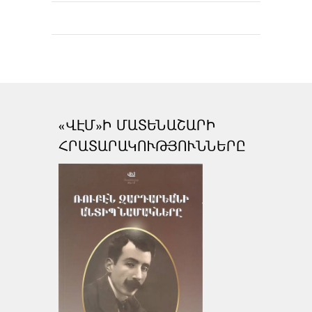
«ՎԷՄ»Ի ՄԱՏԵՆԱՇԱՐԻ
ՀՐԱՏԱՐԱԿՈՒԹՅՈՒՆՆԵՐԸ