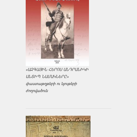
«ԱԶԳԱՅԻՆ ՀԵՐՈՍ ԱՆԴՐԱՆԻԿԻ
ԱՆՏԻՊ ՆԱՄԱԿՆԵՐԸ»
փաստաթղթերի ու նյութերի
ժողովածուն