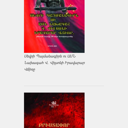
Սեվրի Պայմանագիրն ու ԱՄՆ
Նախագահ Վ. Վիլսոնի Իրավարար
Վճիռը