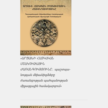
«ԱՐՑԱԽԻ ՀԱՅԿԱԿԱՆ
ՄՇԱԿՈՒԹԱՅԻՆ
ԺԱՌԱՆԳՈՒԹՅՈՒՆԸ․ պաշտպա­
նության մեխանիզմները
ժառանգության պահպանության
միջազ­գային համակարգում»