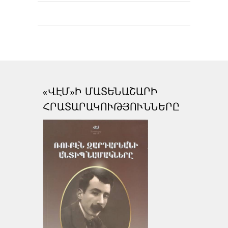
«ՎԷՄ»Ի ՄԱՏԵՆԱՇԱՐԻ
ՀՐԱՏԱՐԱԿՈՒԹՅՈՒՆՆԵՐԸ