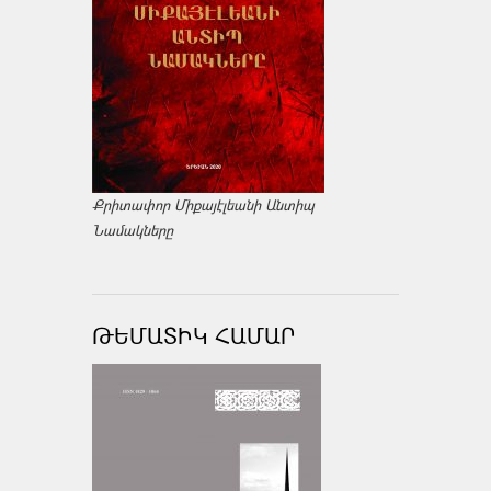
Քրիտափոր Միքայէլեանի Անտիպ
Նամակները
ԹԵՄԱՏԻԿ ՀԱՄԱՐ