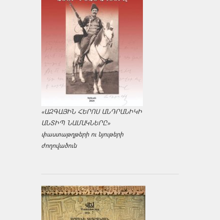
«ԱԶԳԱՅԻՆ ՀԵՐՈՍ ԱՆԴՐԱՆԻԿԻ
ԱՆՏԻՊ ՆԱՄԱԿՆԵՐԸ»
փաստաթղթերի ու նյութերի
ժողովածուն