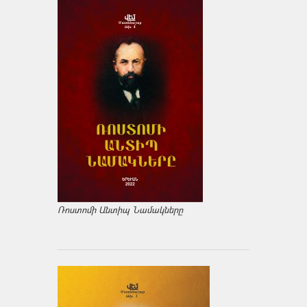
Ռոստոմի Անտիպ Նամակները