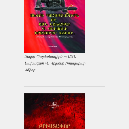
Սեվրի Պայմանագիրն ու ԱՄՆ
Նախագահ Վ. Վիլսոնի Իրավարար
Վճիռը