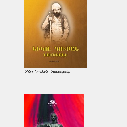
Նիկոլ Դուման. Նամականի