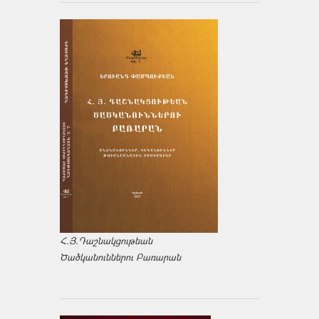
Հ.Յ.Դաշնակցութեան
Ծածկանուններու Բառարան