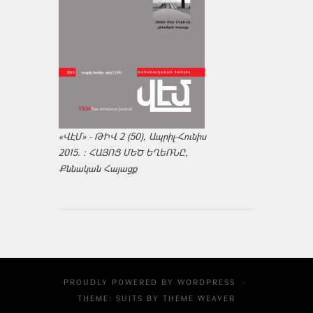
«ՎԷՄ» - ԹԻՎ 2 (50), Ապրիլ-Հունիս
2015. : ՀԱՅՈՑ ՄԵԾ ԵՂԵՌՆԸ,
Քննական Հայացք
PROUDLY POWERED BY
WORDPRESS
·
THEME: SUITS BY
THEME WEAVER