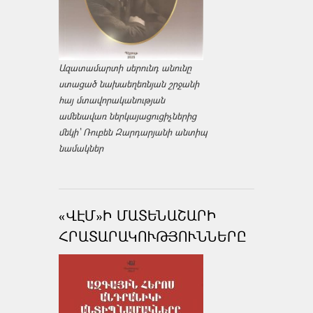
Ազատամարտի սերունդ անունը
ստացած նախաեղեռնյան շրջանի
հայ մտավորականության
ամենավառ ներկայացուցիչներից
մեկի՝ Ռուբեն Զարդարյանի անտիպ
նամակներ
«ՎԷՄ»Ի ՄԱՏԵՆԱՇԱՐԻ
ՀՐԱՏԱՐԱԿՈՒԹՅՈՒՆՆԵՐԸ