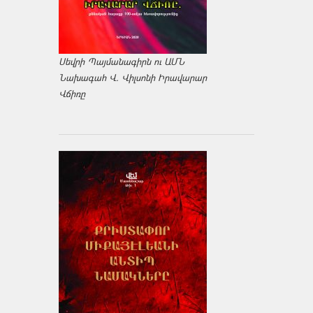
Սեվրի Պայմանագիրն ու ԱՄՆ
Նախագահ Վ. Վիլսոնի Իրավարար
Վճիռը