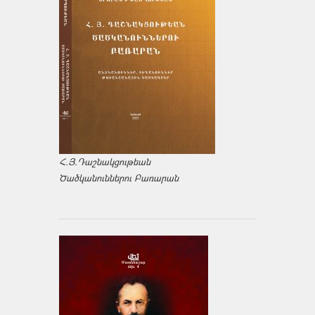
Հ.Յ.Դաշնակցութեան
Ծածկանուններու Բառարան