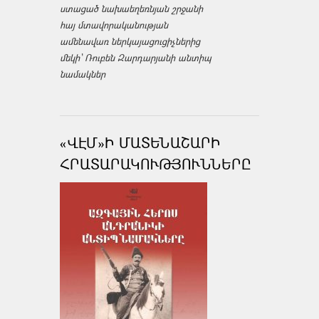
ստացած նախաեղեռնյան շրջանի
հայ մտավորականության
ամենավառ ներկայացուցիչներից
մեկի՝ Ռուբեն Զարդարյանի անտիպ
նամակներ
«ՎԷՄ»Ի ՄԱՏԵՆԱՇԱՐԻ
ՀՐԱՏԱՐԱԿՈՒԹՅՈՒՆՆԵՐԸ