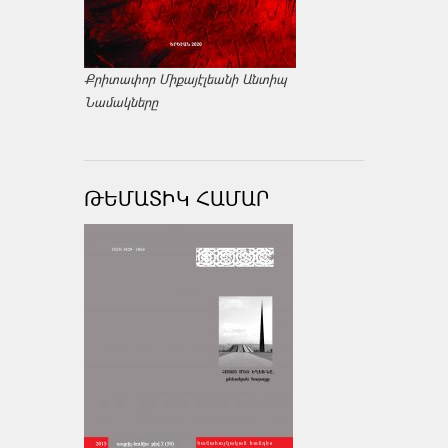
Քրիտափոր Միքայէլեանի Անտիպ
Նամակները
ԹԵՄԱՏԻԿ ՀԱՄԱՐ