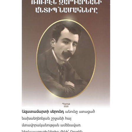
Ազատամարտի սերունդ
անունը ստացած
նախաեղեռնյան շրջանի հայ
մտավորականության ամենավառ
ներկայացուցիչներից մեկի՝ Ռուբեն