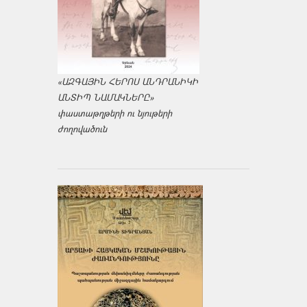
«ԱԶԳԱՅԻՆ ՀԵՐՈՍ ԱՆԴՐԱՆԻԿԻ
ԱՆՏԻՊ ՆԱՄԱԿՆԵՐԸ»
փաստաթղթերի ու նյութերի
ժողովածուն