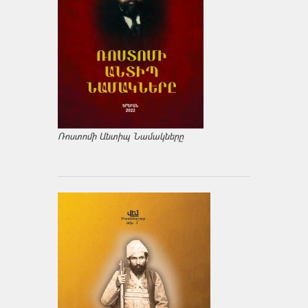
Ռոստոմի Անտիպ Նամակները