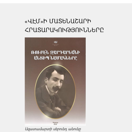
«ՎԷՄ»Ի ՄԱՏԵՆԱՇԱՐԻ
ՀՐԱՏԱՐԱԿՈՒԹՅՈՒՆՆԵՐԸ
Ազատամարտի սերունդ անունը