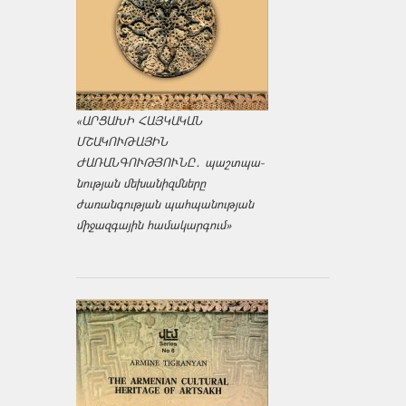
«ԱՐՑԱԽԻ ՀԱՅԿԱԿԱՆ
ՄՇԱԿՈՒԹԱՅԻՆ
ԺԱՌԱՆԳՈՒԹՅՈՒՆԸ․ պաշտպա­
նության մեխանիզմները
ժառանգության պահպանության
միջազ­գային համակարգում»