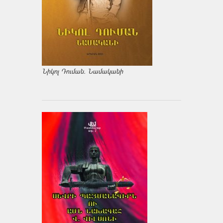
Նիկոլ Դուման. Նամականի