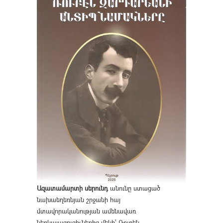
Ազատամարտի սերունդ
անունը ստացած
նախաեղեռնյան շրջանի հայ
մտավորականության ամենավառ
ներկայացուցիչներից մեկի՝ Ռուբեն