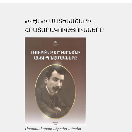
«ՎԷՄ»Ի ՄԱՏԵՆԱՇԱՐԻ
ՀՐԱՏԱՐԱԿՈՒԹՅՈՒՆՆԵՐԸ
Ազատամարտի սերունդ անունը