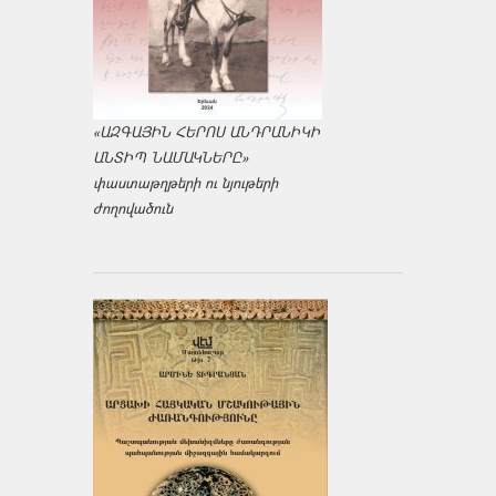
«ԱԶԳԱՅԻՆ ՀԵՐՈՍ ԱՆԴՐԱՆԻԿԻ
ԱՆՏԻՊ ՆԱՄԱԿՆԵՐԸ»
փաստաթղթերի ու նյութերի
ժողովածուն