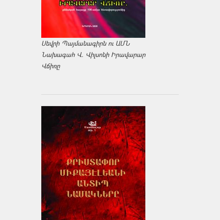
Սեվրի Պայմանագիրն ու ԱՄՆ
Նախագահ Վ. Վիլսոնի Իրավարար
Վճիռը