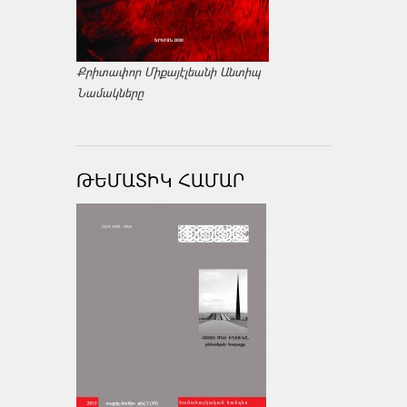
Քրիտափոր Միքայէլեանի Անտիպ
Նամակները
ԹԵՄԱՏԻԿ ՀԱՄԱՐ