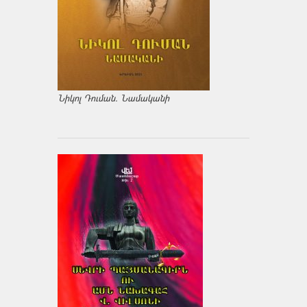
Նիկոլ Դուման. Նամականի