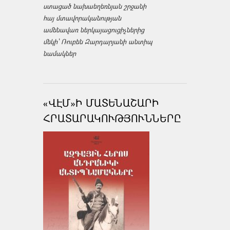
ստացած նախաեղեռնյան շրջանի
հայ մտավորականության
ամենավառ ներկայացուցիչներից
մեկի՝ Ռուբեն Զարդարյանի անտիպ
նամակներ
«ՎԷՄ»Ի ՄԱՏԵՆԱՇԱՐԻ
ՀՐԱՏԱՐԱԿՈՒԹՅՈՒՆՆԵՐԸ