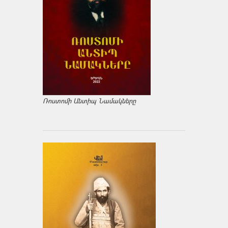
Ռոստոմի Անտիպ Նամակները