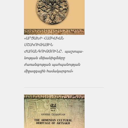
«ԱՐՑԱԽԻ ՀԱՅԿԱԿԱՆ
ՄՇԱԿՈՒԹԱՅԻՆ
ԺԱՌԱՆԳՈՒԹՅՈՒՆԸ․ պաշտպա­
նության մեխանիզմները
ժառանգության պահպանության
միջազ­գային համակարգում»