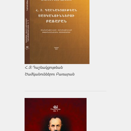
Հ.Յ.Դաշնակցութեան
Ծածկանուններու Բառարան