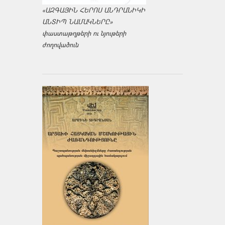
«ԱԶԳԱՅԻՆ ՀԵՐՈՍ ԱՆԴՐԱՆԻԿԻ
ԱՆՏԻՊ ՆԱՄԱԿՆԵՐԸ»
փաստաթղթերի ու նյութերի
ժողովածուն