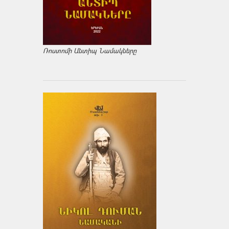
Ռոստոմի Անտիպ Նամակները