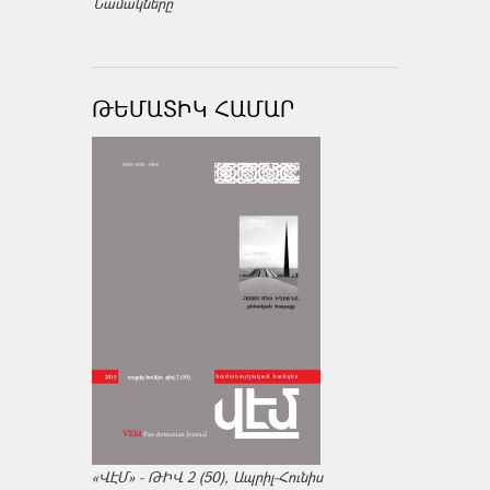
Նամակները
ԹԵՄԱՏԻԿ ՀԱՄԱՐ
«ՎԷՄ» - ԹԻՎ 2 (50), Ապրիլ-Հունիս