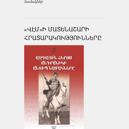
նամակներ
«ՎԷՄ»Ի ՄԱՏԵՆԱՇԱՐԻ
ՀՐԱՏԱՐԱԿՈՒԹՅՈՒՆՆԵՐԸ