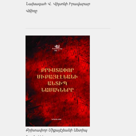
Նախագահ Վ. Վիլսոնի Իրավարար
Վճիռը
Քրիտափոր Միքայէլեանի Անտիպ