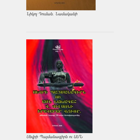
Նիկոլ Դուման. Նամականի
Սեվրի Պայմանագիրն ու ԱՄՆ