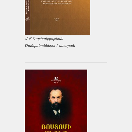
Հ.Յ.Դաշնակցութեան
Ծածկանուններու Բառարան