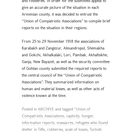
and robberies. In order for the submitted appeal to
give an accurate picture of the situation in each
Armenian county, it was decided to entrust the
“Union of Compatriotic Associations” to compile brief
reports on the situation in their regions.
From 25 to 29 November 1918 the associations of
Karabakh and Zangezur, Alexandropol, Shemakha
and Gokchi, Akhalkalaki, Lori, Pambak, Akhaltsikhe,
Ganja, New Bayazet, as well as the security committee
of Gohtan county submitted the required reports to
the central council of the “Union of Compatriotic
Associations”. They summarized information on
human and material losses, as well as other acts of
violence known at the time.
Posted in
ARCHIVE
and tagged
“Union of
Compatriotic Associations
,
captivity
,
hunger
,
information reports
,
massacres
,
refugees who found
shelter in Tiflis
,
robberies
,
scale of losses
,
Turkish