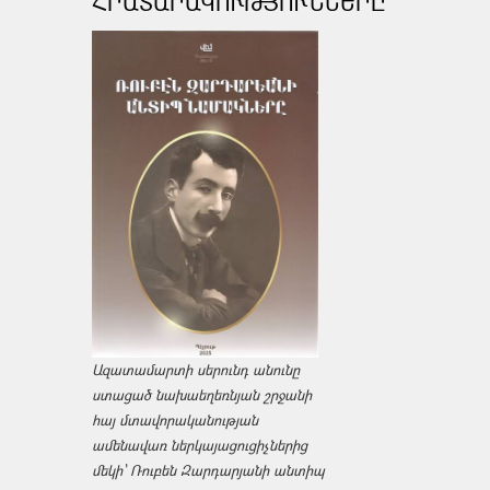
ՀՐԱՏԱՐԱԿՈՒԹՅՈՒՆՆԵՐԸ
Ազատամարտի սերունդ անունը
ստացած նախաեղեռնյան շրջանի
հայ մտավորականության
ամենավառ ներկայացուցիչներից
մեկի՝ Ռուբեն Զարդարյանի անտիպ