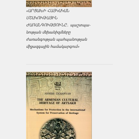
«ԱՐՑԱԽԻ ՀԱՅԿԱԿԱՆ
ՄՇԱԿՈՒԹԱՅԻՆ
ԺԱՌԱՆԳՈՒԹՅՈՒՆԸ․ պաշտպա­
նության մեխանիզմները
ժառանգության պահպանության
միջազ­գային համակարգում»