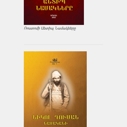
Ռոստոմի Անտիպ Նամակները