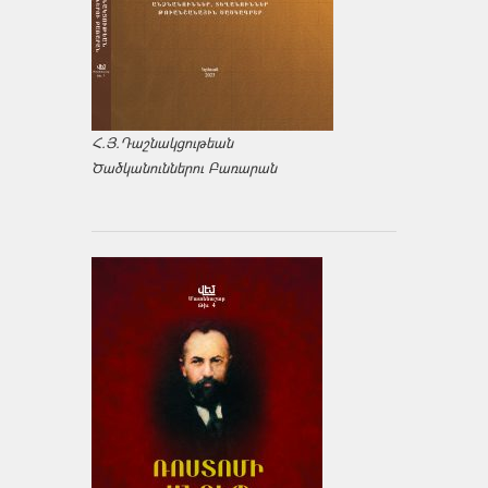
Հ.Յ.Դաշնակցութեան
Ծածկանուններու Բառարան