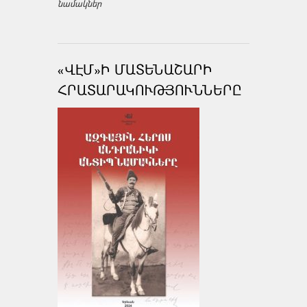
նամակներ
«ՎԷՄ»Ի ՄԱՏԵՆԱՇԱՐԻ
ՀՐԱՏԱՐԱԿՈՒԹՅՈՒՆՆԵՐԸ