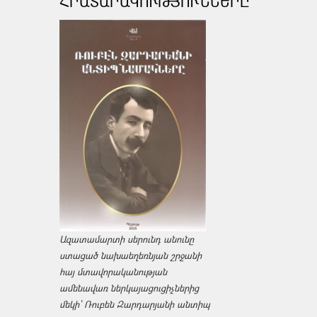
ՀՐԱՏԱՐԱԿՈՒԹՅՈՒՆՆԵՐԸ
Ազատամարտի սերունդ անունը
ստացած նախաեղեռնյան շրջանի
հայ մտավորականության
ամենավառ ներկայացուցիչներից
մեկի՝ Ռուբեն Զարդարյանի անտիպ