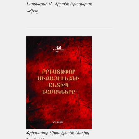
Նախագահ Վ. Վիլսոնի Իրավարար
Վճիռը
Քրիտափոր Միքայէլեանի Անտիպ