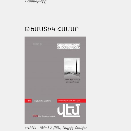
Նամակները
ԹԵՄԱՏԻԿ ՀԱՄԱՐ
«ՎԷՄ» - ԹԻՎ 2 (50), Ապրիլ-Հունիս