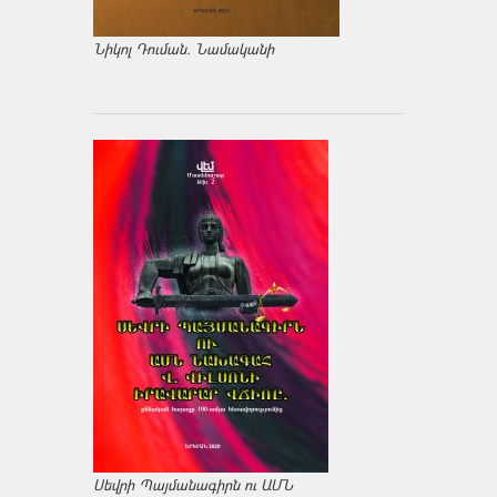
Նիկոլ Դուման. Նամականի
Սեվրի Պայմանագիրն ու ԱՄՆ