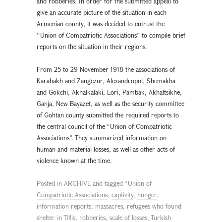
and robberies. In order for the submitted appeal to
give an accurate picture of the situation in each
Armenian county, it was decided to entrust the
“Union of Compatriotic Associations” to compile brief
reports on the situation in their regions.
From 25 to 29 November 1918 the associations of
Karabakh and Zangezur, Alexandropol, Shemakha
and Gokchi, Akhalkalaki, Lori, Pambak, Akhaltsikhe,
Ganja, New Bayazet, as well as the security committee
of Gohtan county submitted the required reports to
the central council of the “Union of Compatriotic
Associations”. They summarized information on
human and material losses, as well as other acts of
violence known at the time.
Posted in
ARCHIVE
and tagged
“Union of
Compatriotic Associations
,
captivity
,
hunger
,
information reports
,
massacres
,
refugees who found
shelter in Tiflis
,
robberies
,
scale of losses
,
Turkish