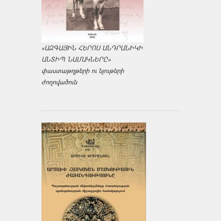
«ԱԶԳԱՅԻՆ ՀԵՐՈՍ ԱՆԴՐԱՆԻԿԻ
ԱՆՏԻՊ ՆԱՄԱԿՆԵՐԸ»
փաստաթղթերի ու նյութերի
ժողովածուն