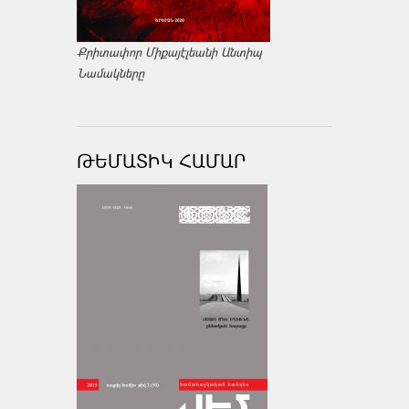
Քրիտափոր Միքայէլեանի Անտիպ
Նամակները
ԹԵՄԱՏԻԿ ՀԱՄԱՐ