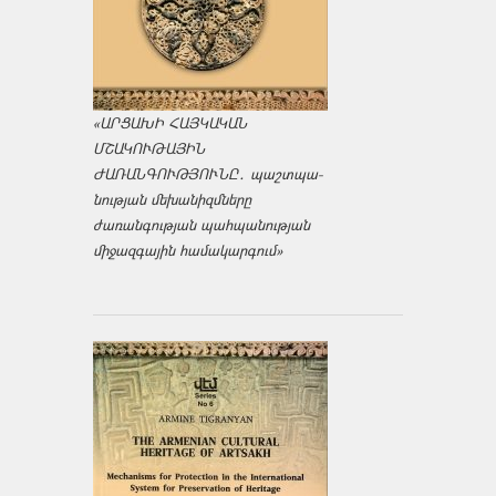
«ԱՐՑԱԽԻ ՀԱՅԿԱԿԱՆ
ՄՇԱԿՈՒԹԱՅԻՆ
ԺԱՌԱՆԳՈՒԹՅՈՒՆԸ․ պաշտպա­
նության մեխանիզմները
ժառանգության պահպանության
միջազ­գային համակարգում»