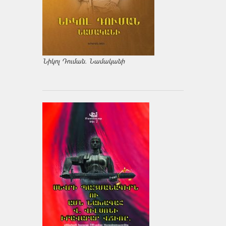
Նիկոլ Դուման. Նամականի