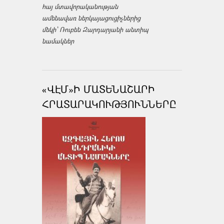
հայ մտավորականության
ամենավառ ներկայացուցիչներից
մեկի՝ Ռուբեն Զարդարյանի անտիպ
նամակներ
«ՎԷՄ»Ի ՄԱՏԵՆԱՇԱՐԻ
ՀՐԱՏԱՐԱԿՈՒԹՅՈՒՆՆԵՐԸ