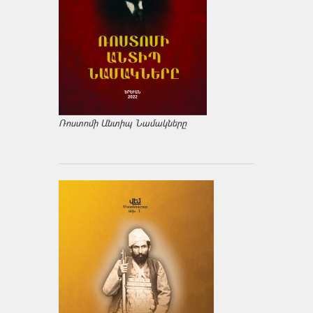
Ռոստոմի Անտիպ Նամակները