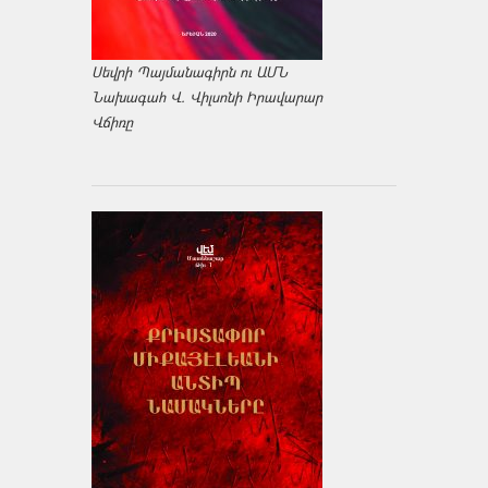
Սեվրի Պայմանագիրն ու ԱՄՆ
Նախագահ Վ. Վիլսոնի Իրավարար
Վճիռը