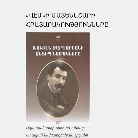
«ՎԷՄ»Ի ՄԱՏԵՆԱՇԱՐԻ
ՀՐԱՏԱՐԱԿՈՒԹՅՈՒՆՆԵՐԸ
Ազատամարտի սերունդ անունը
ստացած նախաեղեռնյան շրջանի