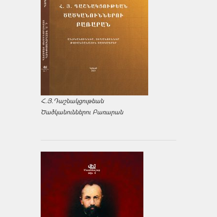
Հ.Յ.Դաշնակցութեան
Ծածկանուններու Բառարան