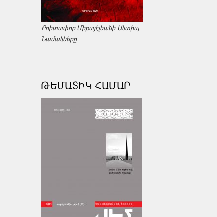
Քրիտափոր Միքայէլեանի Անտիպ
Նամակները
ԹԵՄԱՏԻԿ ՀԱՄԱՐ