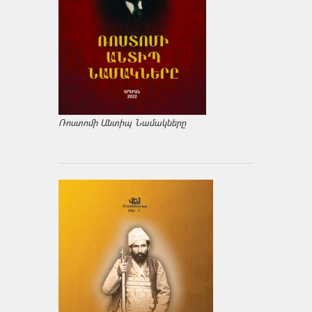
Ռոստոմի Անտիպ Նամակները