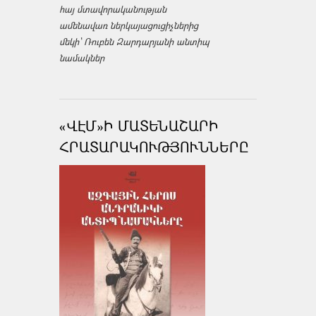
հայ մտավորականության
ամենավառ ներկայացուցիչներից
մեկի՝ Ռուբեն Զարդարյանի անտիպ
նամակներ
«ՎԷՄ»Ի ՄԱՏԵՆԱՇԱՐԻ
ՀՐԱՏԱՐԱԿՈՒԹՅՈՒՆՆԵՐԸ