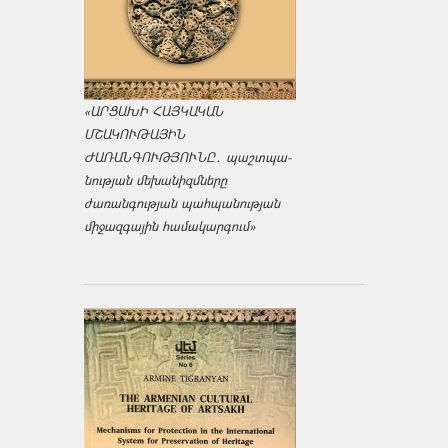
«ԱՐՑԱԽԻ ՀԱՅԿԱԿԱՆ
ՄՇԱԿՈՒԹԱՅԻՆ
ԺԱՌԱՆԳՈՒԹՅՈՒՆԸ․ պաշտպա­
նության մեխանիզմները
ժառանգության պահպանության
միջազ­գային համակարգում»