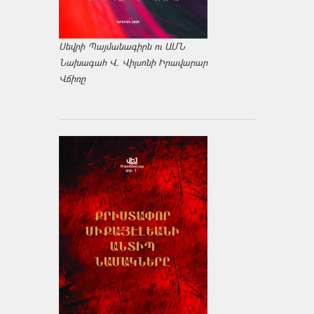
Սեվրի Պայմանագիրն ու ԱՄՆ
Նախագահ Վ. Վիլսոնի Իրավարար
Վճիռը