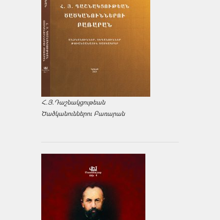
Հ.Յ.Դաշնակցութեան
Ծածկանուններու Բառարան