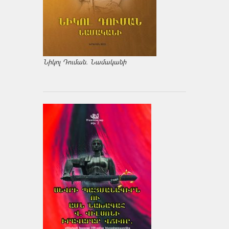
Նիկոլ Դուման. Նամականի