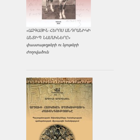
«ԱԶԳԱՅԻՆ ՀԵՐՈՍ ԱՆԴՐԱՆԻԿԻ
ԱՆՏԻՊ ՆԱՄԱԿՆԵՐԸ»
փաստաթղթերի ու նյութերի
ժողովածուն