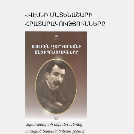
«ՎԷՄ»Ի ՄԱՏԵՆԱՇԱՐԻ
ՀՐԱՏԱՐԱԿՈՒԹՅՈՒՆՆԵՐԸ
Ազատամարտի սերունդ անունը
ստացած նախաեղեռնյան շրջանի