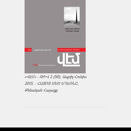
«ՎԷՄ» - ԹԻՎ 2 (50), Ապրիլ-Հունիս
2015. : ՀԱՅՈՑ ՄԵԾ ԵՂԵՌՆԸ,
Քննական Հայացք