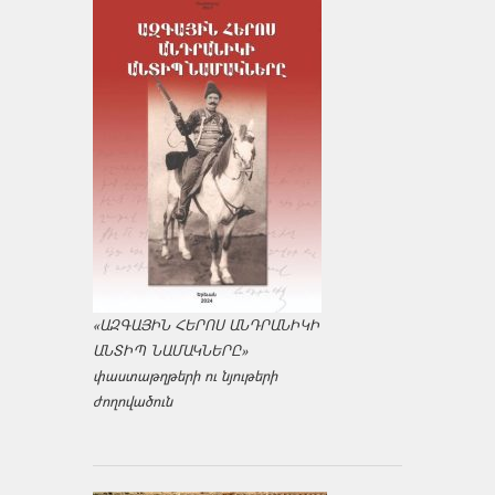
«ԱԶԳԱՅԻՆ ՀԵՐՈՍ ԱՆԴՐԱՆԻԿԻ
ԱՆՏԻՊ ՆԱՄԱԿՆԵՐԸ»
փաստաթղթերի ու նյութերի
ժողովածուն