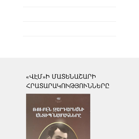
«ՎԷՄ»Ի ՄԱՏԵՆԱՇԱՐԻ
ՀՐԱՏԱՐԱԿՈՒԹՅՈՒՆՆԵՐԸ