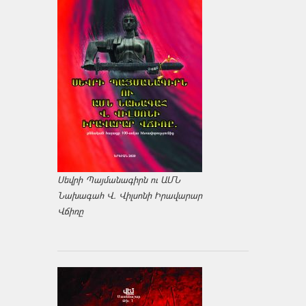
Սեվրի Պայմանագիրն ու ԱՄՆ
Նախագահ Վ. Վիլսոնի Իրավարար
Վճիռը