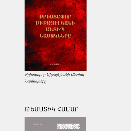
Քրիտափոր Միքայէլեանի Անտիպ
Նամակները
ԹԵՄԱՏԻԿ ՀԱՄԱՐ