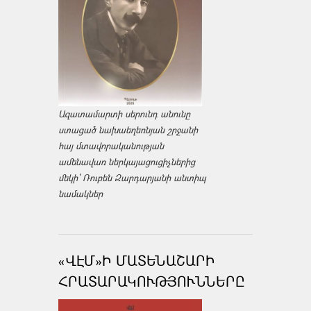
Ազատամարտի սերունդ անունը
ստացած նախաեղեռնյան շրջանի
հայ մտավորականության
ամենավառ ներկայացուցիչներից
մեկի՝ Ռուբեն Զարդարյանի անտիպ
նամակներ
«ՎԷՄ»Ի ՄԱՏԵՆԱՇԱՐԻ
ՀՐԱՏԱՐԱԿՈՒԹՅՈՒՆՆԵՐԸ