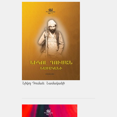
Նիկոլ Դուման. Նամականի