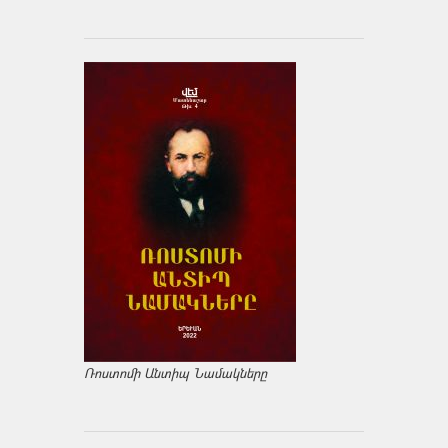
Ռոստոմի Անտիպ Նամակները