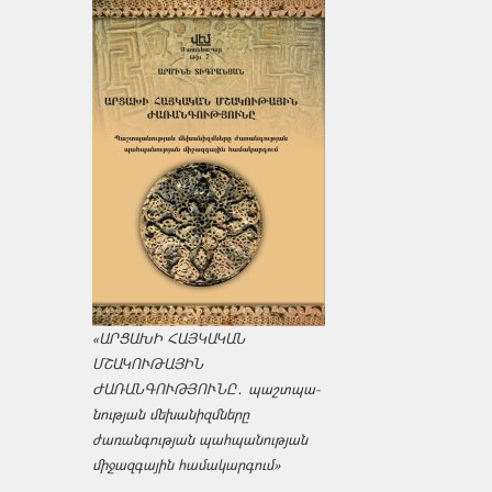
«ԱՐՑԱԽԻ ՀԱՅԿԱԿԱՆ
ՄՇԱԿՈՒԹԱՅԻՆ
ԺԱՌԱՆԳՈՒԹՅՈՒՆԸ․ պաշտպա­
նության մեխանիզմները
ժառանգության պահպանության
միջազ­գային համակարգում»