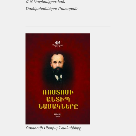
Հ.Յ.Դաշնակցութեան
Ծածկանուններու Բառարան
Ռոստոմի Անտիպ Նամակները