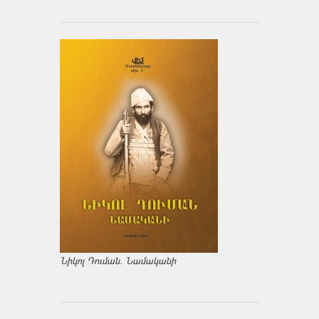
Նիկոլ Դուման. Նամականի