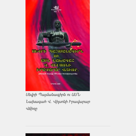
Սեվրի Պայմանագիրն ու ԱՄՆ
Նախագահ Վ. Վիլսոնի Իրավարար
Վճիռը