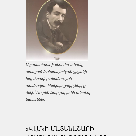
Ազատամարտի սերունդ անունը
ստացած նախաեղեռնյան շրջանի
հայ մտավորականության
ամենավառ ներկայացուցիչներից
մեկի՝ Ռուբեն Զարդարյանի անտիպ
նամակներ
«ՎԷՄ»Ի ՄԱՏԵՆԱՇԱՐԻ