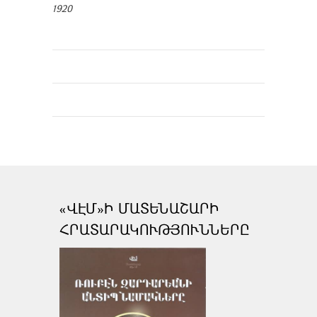
1920
«ՎԷՄ»Ի ՄԱՏԵՆԱՇԱՐԻ
ՀՐԱՏԱՐԱԿՈՒԹՅՈՒՆՆԵՐԸ