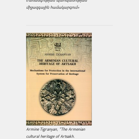
ժառանգության պահպանության
միջազ­գային համակարգում»
Armine Tigranyan, "The Armenian
cultural heritage of Artsakh.