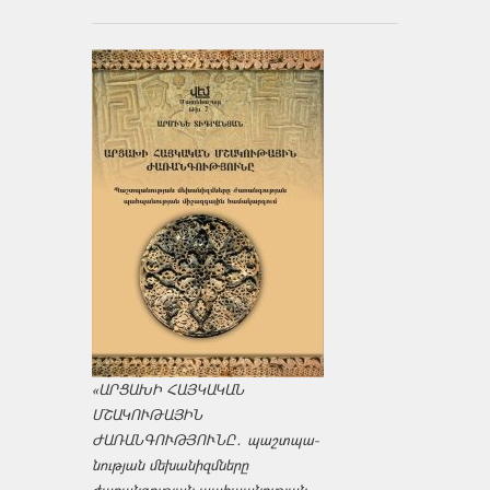
«ԱՐՑԱԽԻ ՀԱՅԿԱԿԱՆ
ՄՇԱԿՈՒԹԱՅԻՆ
ԺԱՌԱՆԳՈՒԹՅՈՒՆԸ․ պաշտպա­
նության մեխանիզմները