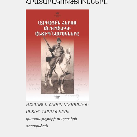
ՀՐԱՏԱՐԱԿՈՒԹՅՈՒՆՆԵՐԸ
«ԱԶԳԱՅԻՆ ՀԵՐՈՍ ԱՆԴՐԱՆԻԿԻ
ԱՆՏԻՊ ՆԱՄԱԿՆԵՐԸ»
փաստաթղթերի ու նյութերի
ժողովածուն