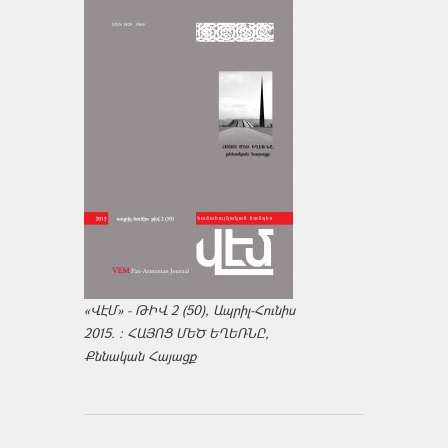
«ՎԷՄ» - ԹԻՎ 2 (50), Ապրիլ-Հունիս
2015. : ՀԱՅՈՑ ՄԵԾ ԵՂԵՌՆԸ,
Քննական Հայացք