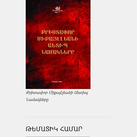
Քրիտափոր Միքայէլեանի Անտիպ
Նամակները
ԹԵՄԱՏԻԿ ՀԱՄԱՐ