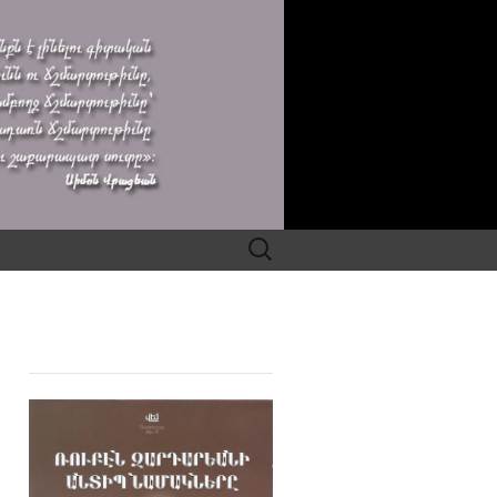
Search
for: