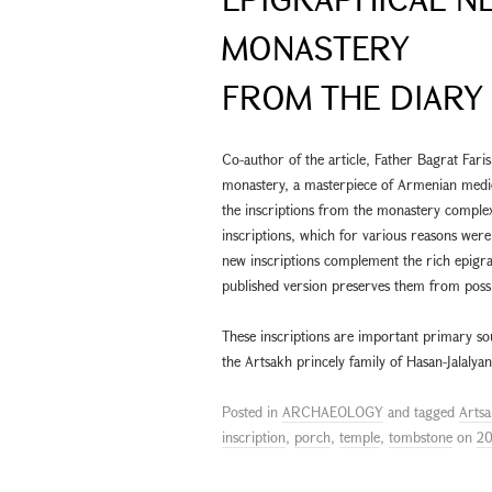
MONASTERY
FROM THE DIARY 
Co-author of the article, Father Bagrat Far
monastery, a masterpiece of Armenian mediev
the inscriptions from the monastery complex
inscriptions, which for various reasons were
new inscriptions complement the rich epigrap
published version preserves them from possib
These inscriptions are important primary so
the Artsakh princely family of Hasan-Jalalyan
Posted in
ARCHAEOLOGY
and tagged
Arts
inscription
,
porch
,
temple
,
tombstone
on
20