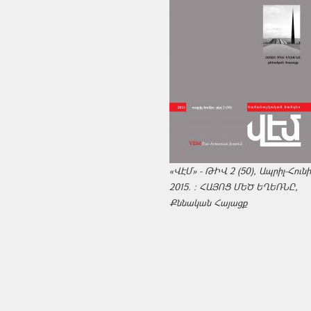
«ՎԷՄ» - ԹԻՎ 2 (50), Ապրիլ-Հուն
2015. : ՀԱՅՈՑ ՄԵԾ ԵՂԵՌՆԸ,
Քննական Հայացք