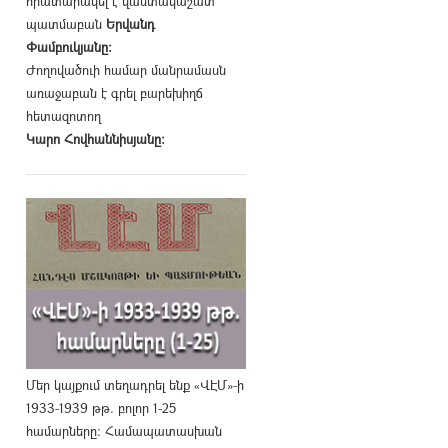
հրատարակել է վաստակաշատ
պատմաբան
Երվանդ
Փամբուկյանը։
Ժողովածուի համար մանրամասն
առաջաբան է գրել բարեխիղճ
հետազոտող
Կարո Հովհաննիսյանը։
Մեր կայքում տեղադրել ենք «ՎԷՄ»-ի
1933-1939 թթ. բոլոր 1-25
համարները։ Համապատասխան