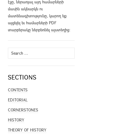
էջը, ներառյալ այդ համարների
մասին ակնարկն ու
մատենագիտությունը, կարող եք
այցելել եւ համարների PDF
տարբերակը ներբեռնել
այստեղից
։
Search
for:
SECTIONS
CONTENTS
EDITORIAL
CORNERSTONES
HISTORY
THEORY OF HISTORY