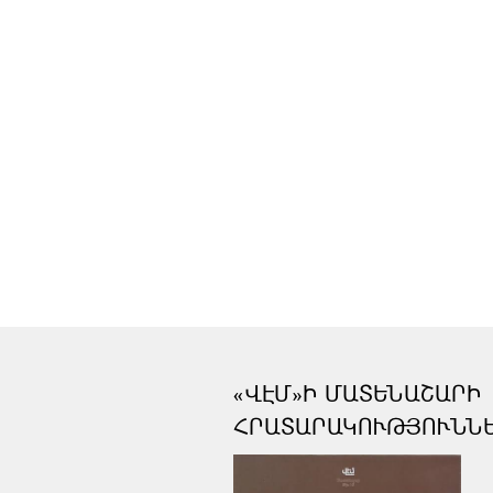
«ՎԷՄ»Ի ՄԱՏԵՆԱՇԱՐԻ
ՀՐԱՏԱՐԱԿՈՒԹՅՈՒՆՆ