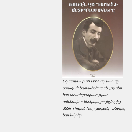
Ազատամարտի սերունդ անունը
ստացած նախաեղեռնյան շրջանի
հայ մտավորականության
ամենավառ ներկայացուցիչներից
մեկի՝ Ռուբեն Զարդարյանի անտիպ
նամակներ