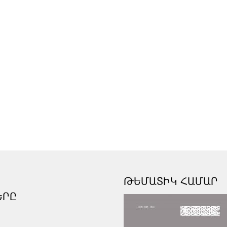
ԹԵՄԱՏԻԿ ՀԱՄԱՐ
ԵՐԸ