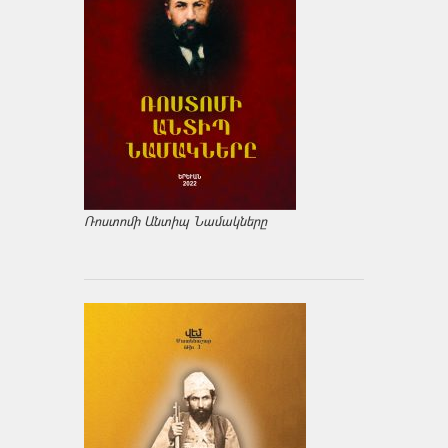
Ռոստոմի Անտիպ Նամակները