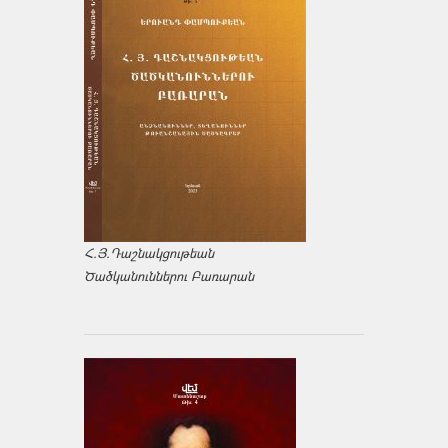
Հ.Յ.Դաշնակցութեան
Ծածկանուններու Բառարան