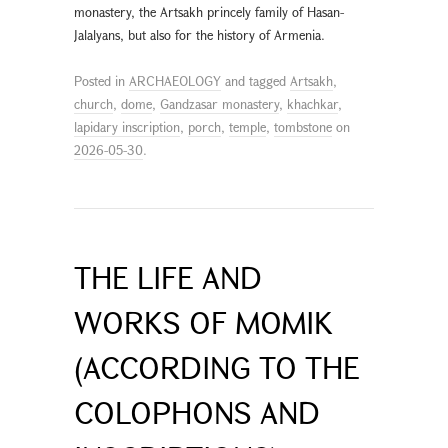
monastery, the Artsakh princely family of Hasan-
Jalalyans, but also for the history of Armenia.
Posted in
ARCHAEOLOGY
and tagged
Artsakh
,
church
,
dome
,
Gandzasar monastery
,
khachkar
,
lapidary inscription
,
porch
,
temple
,
tombstone
on
2026-05-30
.
THE LIFE AND
WORKS OF MOMIK
(ACCORDING TO THE
COLOPHONS AND