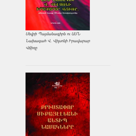
Սեվրի Պայմանագիրն ու ԱՄՆ
Նախագահ Վ. Վիլսոնի Իրավարար
Վճիռը