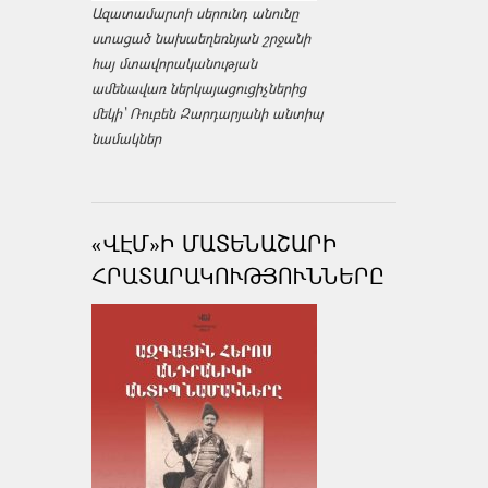
Ազատամարտի սերունդ անունը
ստացած նախաեղեռնյան շրջանի
հայ մտավորականության
ամենավառ ներկայացուցիչներից
մեկի՝ Ռուբեն Զարդարյանի անտիպ
նամակներ
«ՎԷՄ»Ի ՄԱՏԵՆԱՇԱՐԻ
ՀՐԱՏԱՐԱԿՈՒԹՅՈՒՆՆԵՐԸ