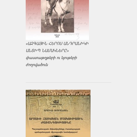
«ԱԶԳԱՅԻՆ ՀԵՐՈՍ ԱՆԴՐԱՆԻԿԻ
ԱՆՏԻՊ ՆԱՄԱԿՆԵՐԸ»
փաստաթղթերի ու նյութերի
ժողովածուն