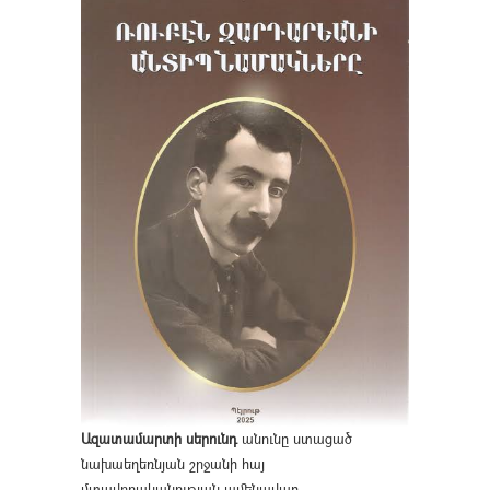
Ազատամարտի սերունդ
անունը ստացած
նախաեղեռնյան շրջանի հայ
մտավորականության ամենավառ