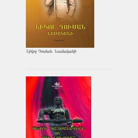
Նիկոլ Դուման. Նամականի