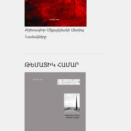
Քրիտափոր Միքայէլեանի Անտիպ
Նամակները
ԹԵՄԱՏԻԿ ՀԱՄԱՐ