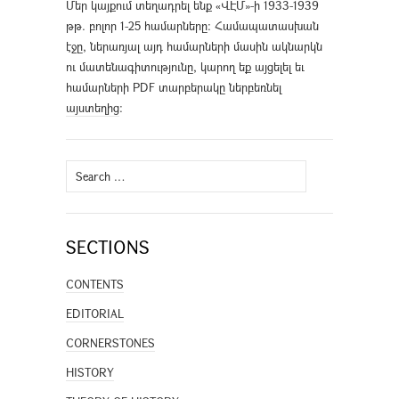
Մեր կայքում տեղադրել ենք «ՎԷՄ»-ի 1933-1939
թթ. բոլոր 1-25 համարները։ Համապատասխան
էջը, ներառյալ այդ համարների մասին ակնարկն
ու մատենագիտությունը, կարող եք այցելել եւ
համարների PDF տարբերակը ներբեռնել
այստեղից
։
Search
for:
SECTIONS
CONTENTS
EDITORIAL
CORNERSTONES
HISTORY