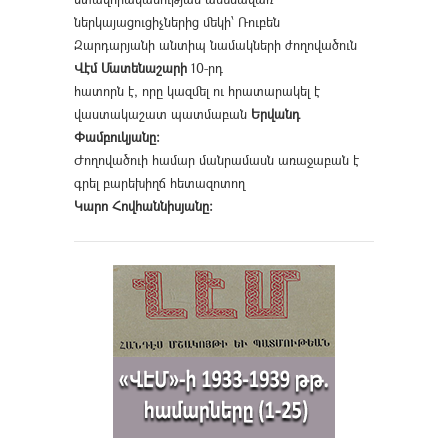
ներկայացուցիչներից մեկի՝ Ռուբեն
Զարդարյանի անտիպ նամակների ժողովածուն
Վէմ Մատենաշարի
10-րդ
հատորն է, որը կազմել ու հրատարակել է
վաստակաշատ պատմաբան
Երվանդ
Փամբուկյանը։
Ժողովածուի համար մանրամասն առաջաբան է
գրել բարեխիղճ հետազոտող
Կարո Հովհաննիսյանը։