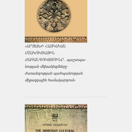
«ԱՐՑԱԽԻ ՀԱՅԿԱԿԱՆ
ՄՇԱԿՈՒԹԱՅԻՆ
ԺԱՌԱՆԳՈՒԹՅՈՒՆԸ․ պաշտպա­
նության մեխանիզմները
ժառանգության պահպանության
միջազ­գային համակարգում»