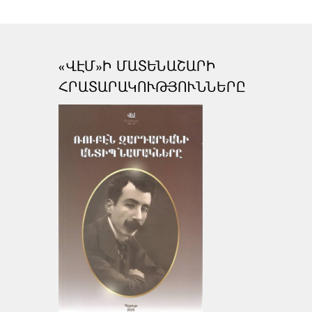
«ՎԷՄ»Ի ՄԱՏԵՆԱՇԱՐԻ
ՀՐԱՏԱՐԱԿՈՒԹՅՈՒՆՆԵՐԸ