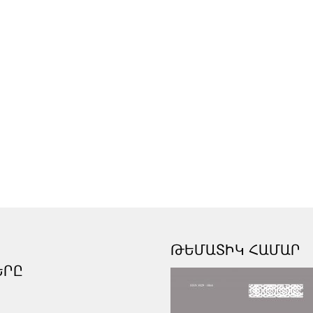
ԹԵՄԱՏԻԿ ՀԱՄԱՐ
ԵՐԸ