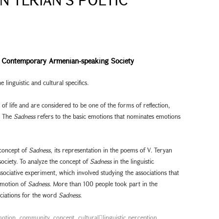
he Contemporary Armenian-speaking Society
e linguistic and cultural specifics.
of life and are considered to be one of the forms of reflection,
y. The
Sadness
refers to the basic emotions that nominates emotions
 concept of
Sadness
, its representation in the poems of V. Teryan
society. To analyze the concept of
Sadness
in the linguistic
sociative experiment, which involved studying the associations that
 emotion of
Sadness
. More than 100 people took part in the
ociations for the word
Sadness
.
motion
,
community
,
concept
,
cultural￾linguistic perception
,