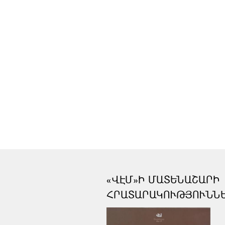
«ՎԷՄ»Ի ՄԱՏԵՆԱՇԱՐԻ
ՀՐԱՏԱՐԱԿՈՒԹՅՈՒՆՆ