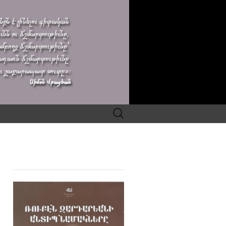
Search
for: