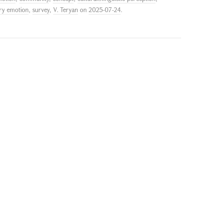
ry emotion
,
survey
,
V. Teryan
on
2025-07-24
.