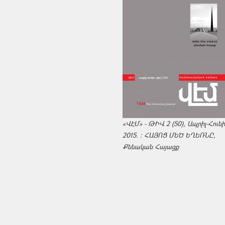
«ՎԷՄ» - ԹԻՎ 2 (50), Ապրիլ-Հուն
2015. : ՀԱՅՈՑ ՄԵԾ ԵՂԵՌՆԸ,
Քննական Հայացք