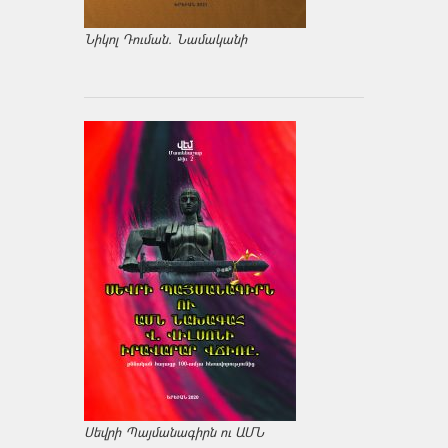
Նիկոլ Դուման. Նամականի
Սեվրի Պայմանագիրն ու ԱՄՆ