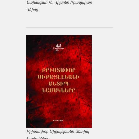
Նախագահ Վ. Վիլսոնի Իրավարար
Վճիռը
Քրիտափոր Միքայէլեանի Անտիպ
Նամակները