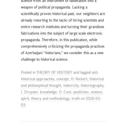
science from an instrument of falsification into a
weapon of political propaganda. Lacking a
scientifically proven historical past, our neighbors are
already resorting to the tactic of hiring scientists and
entire research institutes and turning their grandiose
fabrications into the subject of large scale electronic
propaganda. Therefore, in this publication, while
comprehensively criticizing the propaganda practices
of Azerbaijani “historians,” we consider this as a new
challenge to historical science.
Posted in
THEORY OF HISTORY
and tagged
anti-
historical approaches
,
concept
,
H. Rickert
,
historical
and philosophical thought
,
historicity
,
historiography
,
I. Droysen
,
knowledge
,
O. Cont
,
positivism
,
science
,
spirit
,
theory and methodology
,
truth
on
2026-03-
03
.