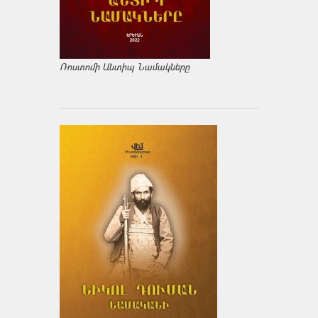
Ռոստոմի Անտիպ Նամակները