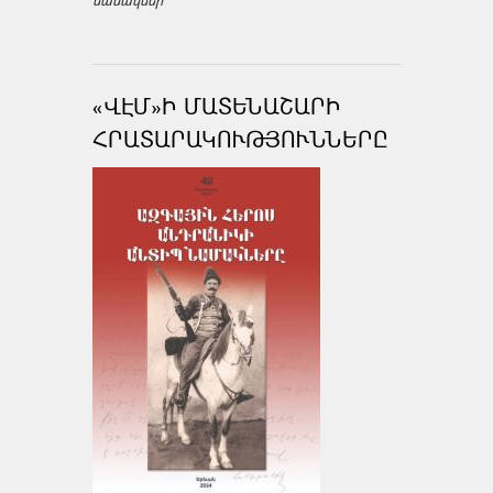
նամակներ
«ՎԷՄ»Ի ՄԱՏԵՆԱՇԱՐԻ
ՀՐԱՏԱՐԱԿՈՒԹՅՈՒՆՆԵՐԸ