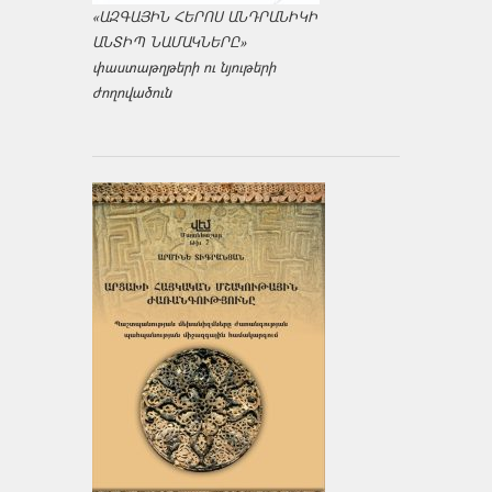
«ԱԶԳԱՅԻՆ ՀԵՐՈՍ ԱՆԴՐԱՆԻԿԻ
ԱՆՏԻՊ ՆԱՄԱԿՆԵՐԸ»
փաստաթղթերի ու նյութերի
ժողովածուն