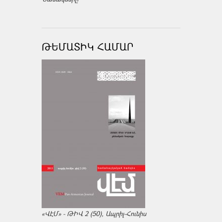
ԹԵՄԱՏԻԿ ՀԱՄԱՐ
«ՎԷՄ» - ԹԻՎ 2 (50), Ապրիլ-Հունիս