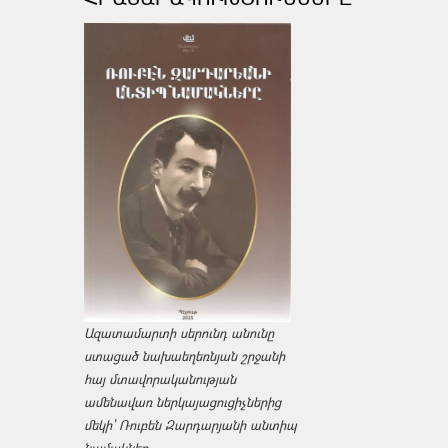
Ազատամարտի սերունդ անունը
ստացած նախաեղեռնյան շրջանի
հայ մտավորականության
ամենավառ ներկայացուցիչներից
մեկի՝ Ռուբեն Զարդարյանի անտիպ