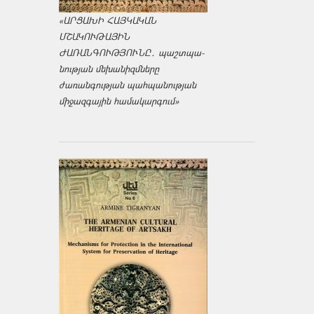
«ԱՐՑԱԽԻ ՀԱՅԿԱԿԱՆ
ՄՇԱԿՈՒԹԱՅԻՆ
ԺԱՌԱՆԳՈՒԹՅՈՒՆԸ․ պաշտպա­
նության մեխանիզմները
ժառանգության պահպանության
միջազ­գային համակարգում»