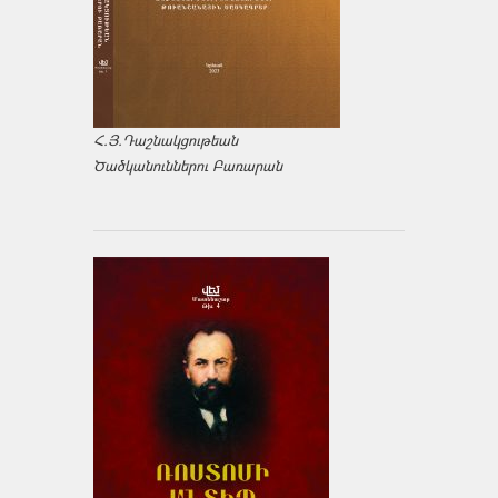
Հ.Յ.Դաշնակցութեան
Ծածկանուններու Բառարան