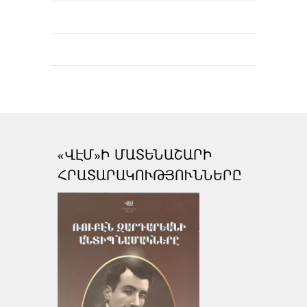
«ՎԷՄ»Ի ՄԱՏԵՆԱՇԱՐԻ
ՀՐԱՏԱՐԱԿՈՒԹՅՈՒՆՆԵՐԸ