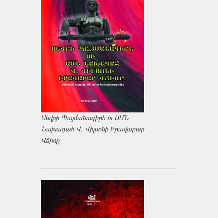
Սեվրի Պայմանագիրն ու ԱՄՆ
Նախագահ Վ. Վիլսոնի Իրավարար
Վճիռը