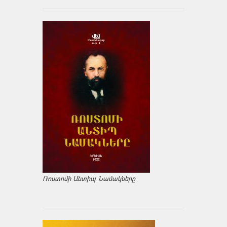
Ռոստոմի Անտիպ Նամակները