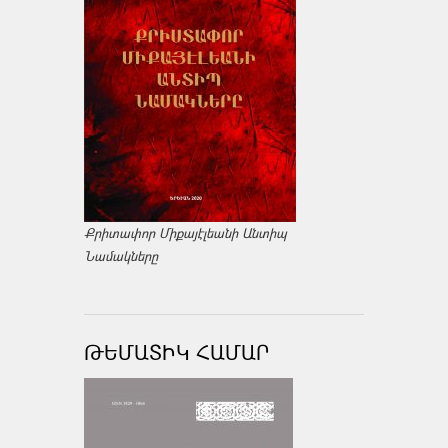
Քրիտափոր Միքայէլեանի Անտիպ
Նամակները
ԹԵՄԱՏԻԿ ՀԱՄԱՐ