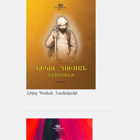
Նիկոլ Դուման. Նամականի