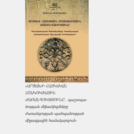
«ԱՐՑԱԽԻ ՀԱՅԿԱԿԱՆ
ՄՇԱԿՈՒԹԱՅԻՆ
ԺԱՌԱՆԳՈՒԹՅՈՒՆԸ․ պաշտպա­
նության մեխանիզմները
ժառանգության պահպանության
միջազ­գային համակարգում»