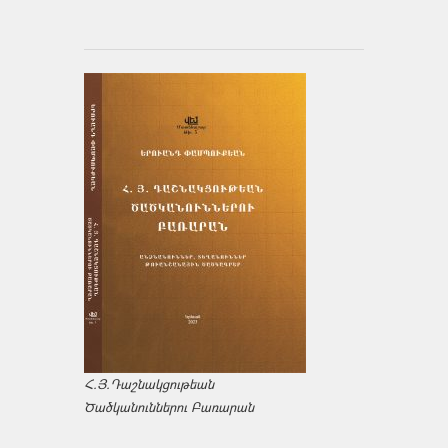
Հ.Յ.Դաշնակցութեան
Ծածկանուններու Բառարան