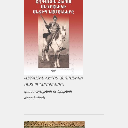
«ԱԶԳԱՅԻՆ ՀԵՐՈՍ ԱՆԴՐԱՆԻԿԻ
ԱՆՏԻՊ ՆԱՄԱԿՆԵՐԸ»
փաստաթղթերի ու նյութերի
ժողովածուն