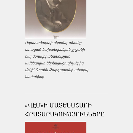
Ազատամարտի սերունդ անունը
ստացած նախաեղեռնյան շրջանի
հայ մտավորականության
ամենավառ ներկայացուցիչներից
մեկի՝ Ռուբեն Զարդարյանի անտիպ
նամակներ
«ՎԷՄ»Ի ՄԱՏԵՆԱՇԱՐԻ
ՀՐԱՏԱՐԱԿՈՒԹՅՈՒՆՆԵՐԸ