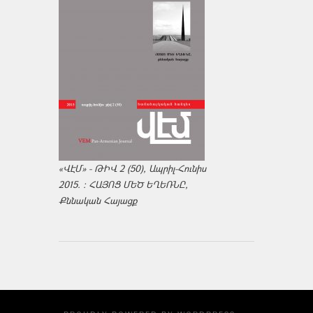
«ՎԷՄ» - ԹԻՎ 2 (50), Ապրիլ-Հունիս
2015. : ՀԱՅՈՑ ՄԵԾ ԵՂԵՌՆԸ,
Քննական Հայացք