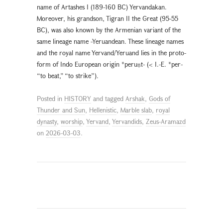
name of Artashes I (189-160 BC) Yervandakan.
Moreover, his grandson, Tigran II the Great (95-55
BC), was also known by the Armenian variant of the
same lineage name -Yeruandean. These lineage names
and the royal name Yervand/Yeruand lies in the proto-
form of Indo European origin *peruṇt- (< I.-E. *per-
“to beat,” “to strike”).
Posted in
HISTORY
and tagged
Arshak
,
Gods of
Thunder and Sun
,
Hellenistic
,
Marble slab
,
royal
dynasty
,
worship
,
Yervand
,
Yervandids
,
Zeus-Aramazd
on
2026-03-03
.