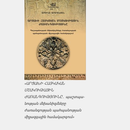
«ԱՐՑԱԽԻ ՀԱՅԿԱԿԱՆ
ՄՇԱԿՈՒԹԱՅԻՆ
ԺԱՌԱՆԳՈՒԹՅՈՒՆԸ․ պաշտպա­
նության մեխանիզմները
ժառանգության պահպանության
միջազ­գային համակարգում»