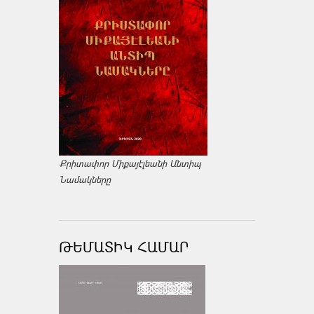
Քրիտափոր Միքայէլեանի Անտիպ
Նամակները
ԹԵՄԱՏԻԿ ՀԱՄԱՐ