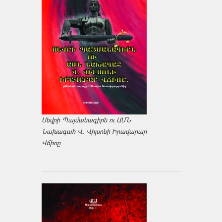
Սեվրի Պայմանագիրն ու ԱՄՆ
Նախագահ Վ. Վիլսոնի Իրավարար
Վճիռը