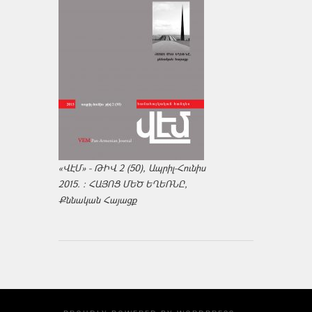
«ՎԷՄ» - ԹԻՎ 2 (50), Ապրիլ-Հունիս
2015. : ՀԱՅՈՑ ՄԵԾ ԵՂԵՌՆԸ,
Քննական Հայացք