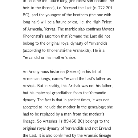
to become the future king (the eldest son became the
heir to the throne), i.e. Yervand the Last (c. 222-201
BC), and the youngest of the brothers (the one with
long hair) will be a future priest, i.e. the High Priest
of Armenia, Yervaz. The marble slab confirms Movses
Khorenatsi’s assertion that Yervand the Last did not
belong to the original royal dynasty of Yervandids
(according to Khorenatsi-the Arshakids). He is a
Yervandid on his mother’s side.
An Anonymous historian (Sebeos) in his list of
Armenian kings, names Yervand the Last’s father as
Arshak. But in reality, this Arshak was not his father,
but his maternal grandfather-from the Yervandid
dynasty. The fact is that in ancient times, it was not
accepted to include the mother in the genealogy; she
had to be replaced by a man from the mother’s
lineage. So Artashes I (189-160 BC) belongs to the
original royal dynasty of Yervandids and not Ervand
the Last. It is also confirmed by the Aramaic lineage