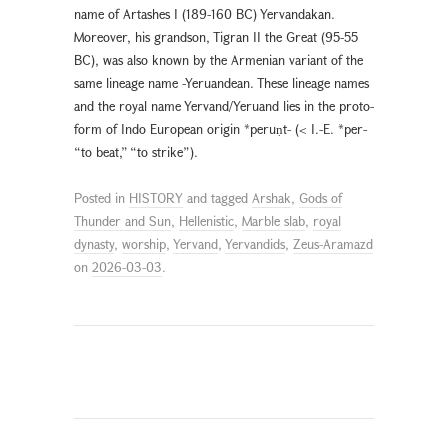
name of Artashes I (189-160 BC) Yervandakan.
Moreover, his grandson, Tigran II the Great (95-55
BC), was also known by the Armenian variant of the
same lineage name -Yeruandean. These lineage names
and the royal name Yervand/Yeruand lies in the proto-
form of Indo European origin *peruṇt- (< I.-E. *per-
“to beat,” “to strike”).
Posted in
HISTORY
and tagged
Arshak
,
Gods of
Thunder and Sun
,
Hellenistic
,
Marble slab
,
royal
dynasty
,
worship
,
Yervand
,
Yervandids
,
Zeus-Aramazd
on
2026-03-03
.