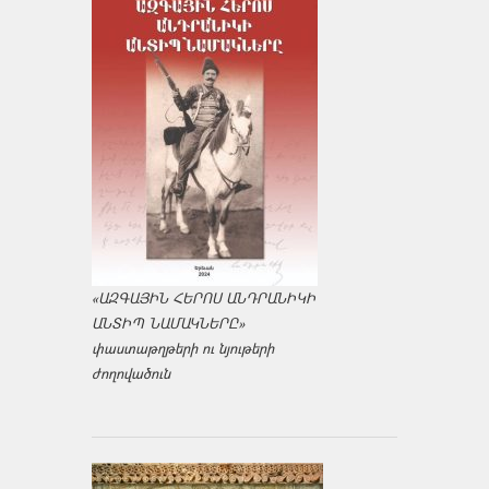
«ԱԶԳԱՅԻՆ ՀԵՐՈՍ ԱՆԴՐԱՆԻԿԻ
ԱՆՏԻՊ ՆԱՄԱԿՆԵՐԸ»
փաստաթղթերի ու նյութերի
ժողովածուն