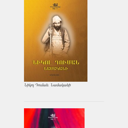
Նիկոլ Դուման. Նամականի