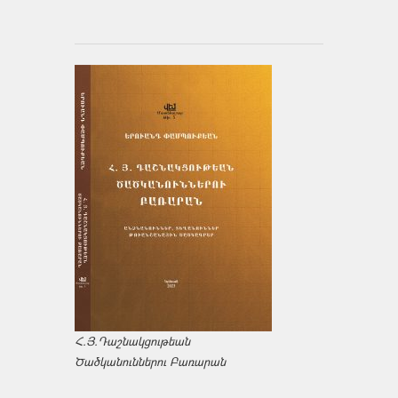
Հ.Յ.Դաշնակցութեան
Ծածկանուններու Բառարան