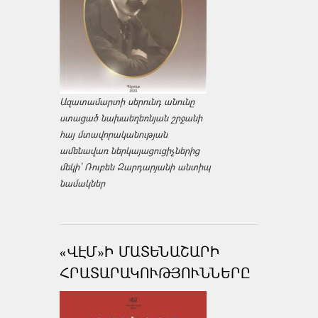
Ազատամարտի սերունդ անունը
ստացած նախաեղեռնյան շրջանի
հայ մտավորականության
ամենավառ ներկայացուցիչներից
մեկի՝ Ռուբեն Զարդարյանի անտիպ
նամակներ
«ՎԷՄ»Ի ՄԱՏԵՆԱՇԱՐԻ
ՀՐԱՏԱՐԱԿՈՒԹՅՈՒՆՆԵՐԸ