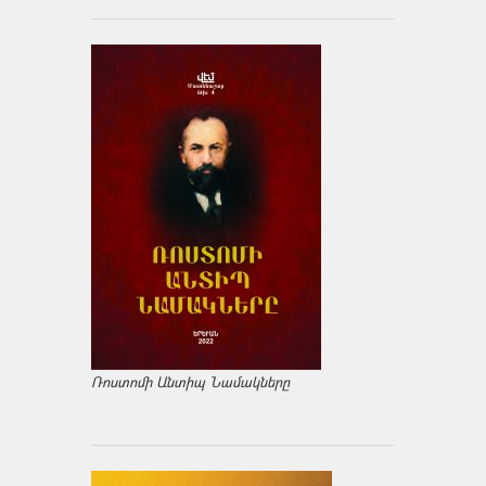
Ռոստոմի Անտիպ Նամակները