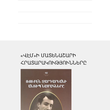
«ՎԷՄ»Ի ՄԱՏԵՆԱՇԱՐԻ
ՀՐԱՏԱՐԱԿՈՒԹՅՈՒՆՆԵՐԸ