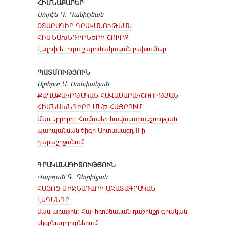
ՀԻՄՆԱՔԱՐԵՐ
Սուրէն Դ. Դանիէլեան
ՕՏԱՐԱԳԻՐ ԳՐԱԿԱՆՈՒԹԵԱՆ
ՀԻՄՆԱԽՆԴԻՐՆԵՐԻ ՇՈՒՐՋ
Լեզուի եւ ոգու շարունակական բախումներ
ՊԱՏՄՈՒԹՅՈՒՆ
Ալբերտ Ա. Ստեփանյան
ՔԱՂԱՔԱԿՐԹԱԿԱՆ ՀԱՎԱՍԱՐԱԿՇՌՈՒԹՅԱՆ
ՀԻՄՆԱԽՆԴԻՐԸ ՄԵԾ ՀԱՅՔՈՒՄ
Մաս երրորդ: Համասեռ հավասարակշռության
պահպանման ճիգը Արտավազդ II-ի
դարաշրջանում
ԳՐԱԿԱՆԱԳԻՏՈՒԹՅՈՒՆ
Վարդան Գ. Դեւրիկյան
ՀԱՅՈՑ ՄԻՋՆԱԴԱՐԻ ԱԶԱՏԱԳՐԱԿԱՆ
ԼԵԳԵՆԴԸ
Մաս առաջին: Հայ-հռոմեական դաշինքը գրական
սկզբնաղբյուրներում