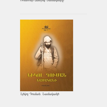
Նիկոլ Դուման. Նամականի