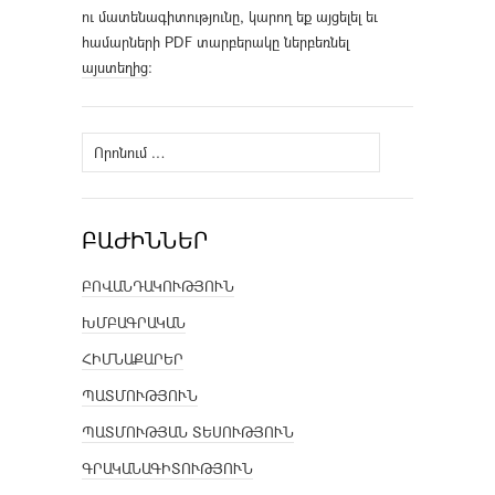
ու մատենագիտությունը, կարող եք այցելել եւ
համարների PDF տարբերակը ներբեռնել
այստեղից
։
Որոնել՝
ԲԱԺԻՆՆԵՐ
ԲՈՎԱՆԴԱԿՈՒԹՅՈՒՆ
ԽՄԲԱԳՐԱԿԱՆ
ՀԻՄՆԱՔԱՐԵՐ
ՊԱՏՄՈՒԹՅՈՒՆ
ՊԱՏՄՈՒԹՅԱՆ ՏԵՍՈՒԹՅՈՒՆ
ԳՐԱԿԱՆԱԳԻՏՈՒԹՅՈՒՆ