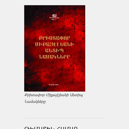
Քրիտափոր Միքայէլեանի Անտիպ
Նամակները