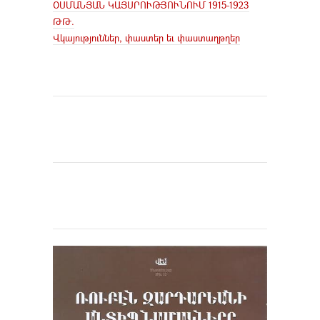
ՕՍՄԱՆՅԱՆ ԿԱՅՍՐՈՒԹՅՈՒՆՈՒՄ 1915-1923
ԹԹ.
Վկայություններ, փաստեր եւ փաստաղթղեր