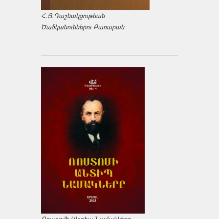
Հ.Յ.Դաշնակցութեան
Ծածկանուններու Բառարան
Ռոստոմի Անտիպ Նամակները