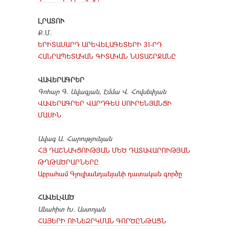
ԼՐԱՏՈՒ
Ք.Մ.
ԵՐԻՏԱՍԱՐԴ ԱՐԵՎԵԼԱԳԵՏԵՐԻ 31-ՐԴ
ՀԱՆՐԱՊԵՏԱԿԱՆ ԳԻՏԱԿԱՆ ՆՍՏԱՇՐՋԱՆԸ
ՎԱՎԵՐԱԳՐԵՐ
Գոհար Գ. Ավագյան, Էմմա Վ. Հովսեփյան
ՎԱՎԵՐԱԳՐԵՐ ՎԱՐԴԳԵՍ ՍՈՒՐԵՆՅԱՆՑԻ
ՄԱՍԻՆ
Ավագ Ա. Հարությունյան
ՀՅ ԴԱՇՆԱԿՑՈՒԹՅԱՆ ՄԵԾ ԴԱՏԱՎԱՐՈՒԹՅԱՆ
ԹՂԹԱԾՐԱՐՆԵՐԸ
Աբրահամ Գյուլխանդանյանի դատական գործը
ՀԱՎԵԼՎԱԾ
Անահիտ Խ. Աստոյան
ՀԱՅԵՐԻ ՈՒՆԵԶՐԿՄԱՆ ԳՈՐԾԸՆԹԱՑՆ