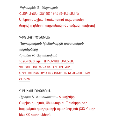
Քրիստինե Ֆ. Մելքոնյան
ՀԱՅԿԱԿԱՆ ՀԱՐՑԸ 1945 ԹՎԱԿԱՆԻՆ
Երկրորդ աշխարհամարտում ազատասեր
ժողովուրդների հաղթանակի 65-ամյակի առիթով
ԳԻՏԱԳՈՐԾՆԱԿԱՆ
Ղարաբաղյան հիմնահարցի պատմական
ակունքները
Հրանտ Բ. Աբրահամյան
1826-1828 թթ. ՌՈՒՍ-ՊԱՐՍԿԱԿԱՆ
ՊԱՏԵՐԱԶՄԻՑ ՀԵՏՈ ՂԱՐԱԲԱՂ
ՏԵՂԱՓՈԽՎԱԾ ՀԱՅՈՒԹՅԱՆ ԹՎԱՔԱՆԱԿԻ
ՇՈՒՐՋ
ԳՐԱԽՈՍՈՒԹՅՈՒՆ
Ալբերտ Ա. Խառատյան –
Վլադիմիր
Բարխուդարյան, Մոսկվայի եւ Պետերբուրգի
հայկական գաղութների պատմություն (XIX Դարի
կես-XX դարի սկիզբ)