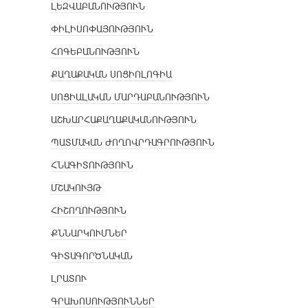
ԼԵԶՎԱԲԱՆՈՒԹՅՈՒՆ
ՓԻԼԻՍՈՓԱՅՈՒԹՅՈՒՆ
ՀՈԳԵԲԱՆՈՒԹՅՈՒՆ
ՔԱՂԱՔԱԿԱՆ ՍՈՑԻՈԼՈԳԻԱ
ՍՈՑԻԱԼԱԿԱՆ ՄԱՐԴԱԲԱՆՈՒԹՅՈՒՆ
ԱՇԽԱՐՀԱՔԱՂԱՔԱԿԱՆՈՒԹՅՈՒՆ
ՊԱՏՄԱԿԱՆ ԺՈՂՈՎՐԴԱԳՐՈՒԹՅՈՒՆ
ՀՆԱԳԻՏՈՒԹՅՈՒՆ
ՄՇԱԿՈՒՅԹ
ՀԻՇՈՂՈՒԹՅՈՒՆ
ՔՆՆԱՐԿՈՒՄՆԵՐ
ԳԻՏԱԳՈՐԾՆԱԿԱՆ
ԼՐԱՏՈՒ
ԳՐԱԽՈՍՈՒԹՅՈՒՆՆԵՐ