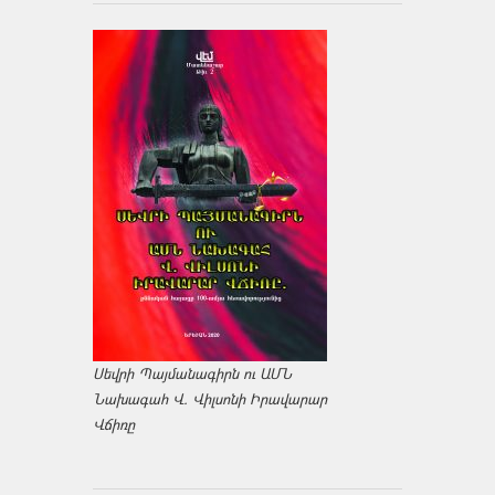
Սեվրի Պայմանագիրն ու ԱՄՆ
Նախագահ Վ. Վիլսոնի Իրավարար
Վճիռը