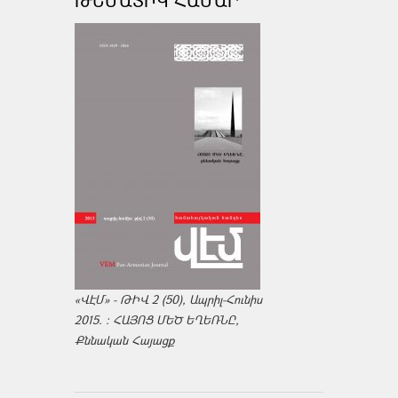
ԹԵՄԱՏԻԿ ՀԱՄԱՐ
«ՎԷՄ» - ԹԻՎ 2 (50), Ապրիլ-Հունիս
2015. : ՀԱՅՈՑ ՄԵԾ ԵՂԵՌՆԸ,
Քննական Հայացք