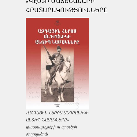
«ՎԷՄ»Ի ՄԱՏԵՆԱՇԱՐԻ
ՀՐԱՏԱՐԱԿՈՒԹՅՈՒՆՆԵՐԸ
«ԱԶԳԱՅԻՆ ՀԵՐՈՍ ԱՆԴՐԱՆԻԿԻ
ԱՆՏԻՊ ՆԱՄԱԿՆԵՐԸ»
փաստաթղթերի ու նյութերի
ժողովածուն