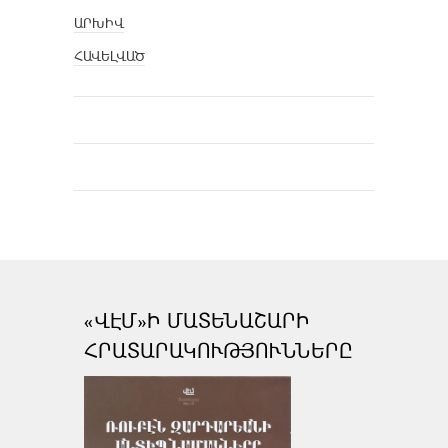
ԱՐԽԻՎ
ՀԱՎԵԼՎԱԾ
«ՎԷՄ»Ի ՄԱՏԵՆԱՇԱՐԻ
ՀՐԱՏԱՐԱԿՈՒԹՅՈՒՆՆԵՐԸ