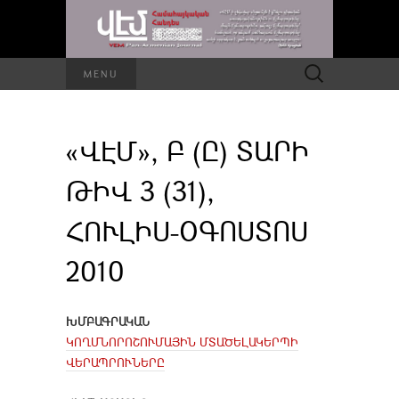
Որոնել՝
MENU
«ՎԷՄ», Բ (Ը) ՏԱՐԻ
ԹԻՎ 3 (31),
ՀՈՒԼԻՍ-ՕԳՈՍՏՈՍ
2010
ԽՄԲԱԳՐԱԿԱՆ
ԿՈՂՄՆՈՐՈՇՈՒՄԱՅԻՆ ՄՏԱԾԵԼԱԿԵՐՊԻ
ՎԵՐԱՊՐՈՒՆԵՐԸ