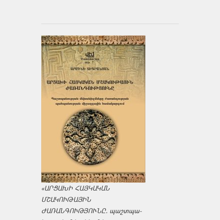
«ԱՐՑԱԽԻ ՀԱՅԿԱԿԱՆ
ՄՇԱԿՈՒԹԱՅԻՆ
ԺԱՌԱՆԳՈՒԹՅՈՒՆԸ․ պաշտպա­