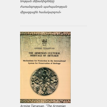
նության մեխանիզմները
ժառանգության պահպանության
միջազ­գային համակարգում»
Armine Tigranyan, "The Armenian