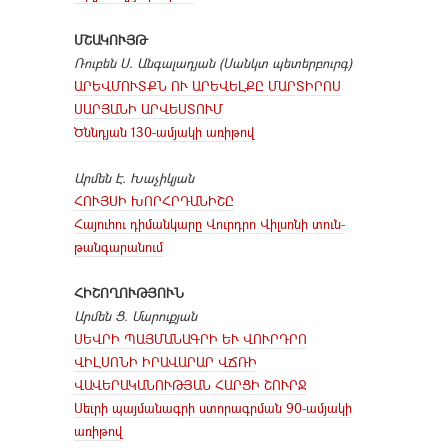
ՄՇԱԿՈՒՅԹ
Ռուբեն Ս. Անգալադյան (Սանկտ պետերբուրգ)
ԱՐԵՎՄՈՒՏՔՆ ՈՒ ԱՐԵՎԵԼՔԸ ՄԱՐՏԻՐՈՍ
ՍԱՐՅԱՆԻ ԱՐՎԵՍՏՈՒՄ
Ծննդյան 130-ամյակի առիթով
Արմեն Է. Խաչիկյան
ՀՈՒՅՍԻ ԽՈՐՀՐԴԱՆԻՇԸ
Հայուհու դիմանկարը Վուրդրո Վիլսոնի տուն-
թանգարանում
ՀԻՇՈՂՈՒԹՅՈՒՆ
Արմեն Ց. Մարուքյան
ՍԵՎՐԻ ՊԱՅՄԱՆԱԳՐԻ ԵՒ ՎՈՒՐԴՐՈ
ՎԻԼՍՈՆԻ ԻՐԱՎԱՐԱՐ ՎՃՌԻ
ՎԱՎԵՐԱԿԱՆՈՒԹՅԱՆ ՀԱՐՑԻ ՇՈՒՐՋ
Սեւրի պայմանագրի ստորագրման 90-ամյակի
առիթով