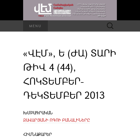
Որոնել՝
MENU
«ՎԷՄ», Ե (ԺԱ) ՏԱՐԻ
ԹԻՎ 4 (44),
ՀՈԿՏԵՄԲԵՐ-
ԴԵԿՏԵՄԲԵՐ 2013
ԽՄԲԱԳՐԱԿԱՆ
ԶԱՎԱՐՅԱՆԻ ՈԳՈՒ ԲԱՆԱԼԻՆԵՐԸ
ՀԻՄՆԱՔԱՐԵՐ