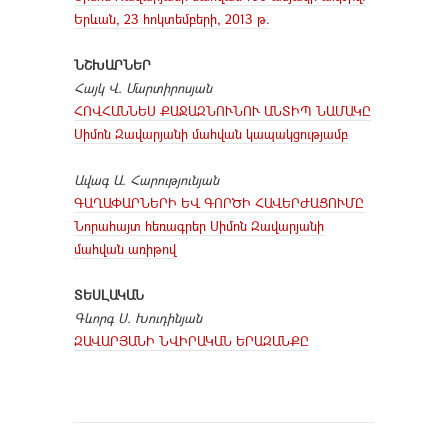
Երևան, 23 հոկտեմբերի, 2013 թ.
ՆՇԽԱՐՆԵՐ
Հայկ Վ. Մարտիրոսյան
ՀՈՎՀԱՆՆԵՍ ՔԱՋԱԶՆՈՒՆՈՒ ԱՆՏԻՊ ՆԱՄԱԿԸ
Սիմոն Զավարյանի մահվան կապակցությամբ
Ավագ Ա. Հարությունյան
ԳԱՂԱՓԱՐՆԵՐԻ ԵՎ ԳՈՐԾԻ ՀԱՎԵՐԺԱՑՈՒՄԸ
Նորահայտ հեռագրեր Սիմոն Զավարյանի
մահվան առիթով
ՏԵՍԼԱԿԱՆ
Գևորգ Ս. Խուդինյան
ԶԱՎԱՐՅԱՆԻ ՆՎԻՐԱԿԱՆ ԵՐԱԶԱՆՔԸ