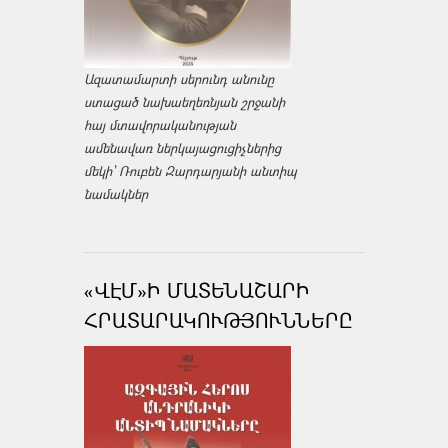
Ազատամարտի սերունդ անունը
ստացած նախաեղեռնյան շրջանի
հայ մտավորականության
ամենավառ ներկայացուցիչներից
մեկի՝ Ռուբեն Զարդարյանի անտիպ
նամակներ
«ՎԷՄ»Ի ՄԱՏԵՆԱՇԱՐԻ
ՀՐԱՏԱՐԱԿՈՒԹՅՈՒՆՆԵՐԸ