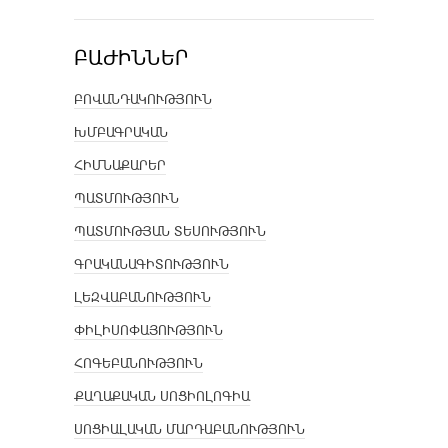
ԲԱԺԻՆՆԵՐ
ԲՈՎԱՆԴԱԿՈՒԹՅՈՒՆ
ԽՄԲԱԳՐԱԿԱՆ
ՀԻՄՆԱՔԱՐԵՐ
ՊԱՏՄՈՒԹՅՈՒՆ
ՊԱՏՄՈՒԹՅԱՆ ՏԵՍՈՒԹՅՈՒՆ
ԳՐԱԿԱՆԱԳԻՏՈՒԹՅՈՒՆ
ԼԵԶՎԱԲԱՆՈՒԹՅՈՒՆ
ՓԻԼԻՍՈՓԱՅՈՒԹՅՈՒՆ
ՀՈԳԵԲԱՆՈՒԹՅՈՒՆ
ՔԱՂԱՔԱԿԱՆ ՍՈՑԻՈԼՈԳԻԱ
ՍՈՑԻԱԼԱԿԱՆ ՄԱՐԴԱԲԱՆՈՒԹՅՈՒՆ