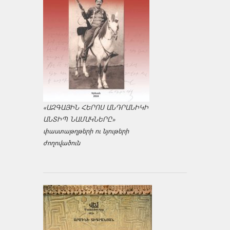
«ԱԶԳԱՅԻՆ ՀԵՐՈՍ ԱՆԴՐԱՆԻԿԻ
ԱՆՏԻՊ ՆԱՄԱԿՆԵՐԸ»
փաստաթղթերի ու նյութերի
ժողովածուն