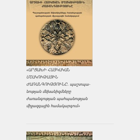
«ԱՐՑԱԽԻ ՀԱՅԿԱԿԱՆ
ՄՇԱԿՈՒԹԱՅԻՆ
ԺԱՌԱՆԳՈՒԹՅՈՒՆԸ․ պաշտպա­
նության մեխանիզմները
ժառանգության պահպանության
միջազ­գային համակարգում»