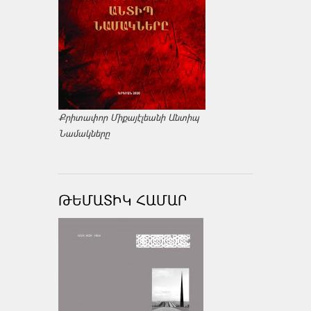
Քրիտափոր Միքայէլեանի Անտիպ
Նամակները
ԹԵՄԱՏԻԿ ՀԱՄԱՐ