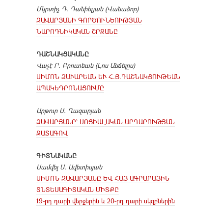
Մկրտիչ Դ. Դանիելյան (Վանաձոր)
ԶԱՎԱՐՅԱՆԻ ԳՈՐԾՈՒՆԵՈՒԹՅԱՆ
ՆԱՐՈԴՆԻԿԱԿԱՆ ՇՐՋԱՆԸ
ԴԱՇՆԱԿՑԱԿԱՆԸ
Վաչէ Ր. Բրուտեան (Լոս Անճելըս)
ՍԻՄՈՆ ԶԱՒԱՐԵԱՆ ԵՒ Հ.Յ.ԴԱՇՆԱԿՑՈՒԹԵԱՆ
ԱՊԱԿԵԴՐՈՆԱՑՈՒՄԸ
Արթուր Ս. Ղազարյան
ԶԱՎԱՐՅԱՆԸ՝ ՍՈՑԻԱԼԱԿԱՆ ԱՐԴԱՐՈՒԹՅԱՆ
ՋԱՏԱԳՈՎ
ԳԻՏՆԱԿԱՆԸ
Սամվել Ս. Ավետիսյան
ՍԻՄՈՆ ԶԱՎԱՐՅԱՆԸ ԵՎ ՀԱՅ ԱԳՐԱՐԱՅԻՆ
ՏՆՏԵՍԱԳԻՏԱԿԱՆ ՄԻՏՔԸ
19-րդ դարի վերջերին և 20-րդ դարի սկզբներին