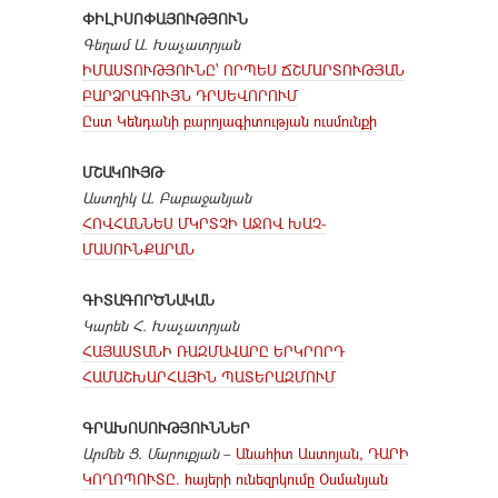
ՓԻԼԻՍՈՓԱՅՈՒԹՅՈՒՆ
Գեղամ Ա. Խաչատրյան
ԻՄԱՍՏՈՒԹՅՈՒՆԸ՝ ՈՐՊԵՍ ՃՇՄԱՐՏՈՒԹՅԱՆ
ԲԱՐՁՐԱԳՈՒՅՆ ԴՐՍԵՎՈՐՈՒՄ
Ըստ Կենդանի բարոյագիտության ուսմունքի
ՄՇԱԿՈՒՅԹ
Աստղիկ Ա. Բաբաջանյան
ՀՈՎՀԱՆՆԵՍ ՄԿՐՏՉԻ ԱՋՈՎ ԽԱՉ-
ՄԱՍՈՒՆՔԱՐԱՆ
ԳԻՏԱԳՈՐԾՆԱԿԱՆ
Կարեն Հ. Խաչատրյան
ՀԱՅԱՍՏԱՆԻ ՌԱԶՄԱՎԱՐԸ ԵՐԿՐՈՐԴ
ՀԱՄԱՇԽԱՐՀԱՅԻՆ ՊԱՏԵՐԱԶՄՈՒՄ
ԳՐԱԽՈՍՈՒԹՅՈՒՆՆԵՐ
Արմեն Ց. Մարուքյան
–
Անահիտ Աստոյան, ԴԱՐԻ
ԿՈՂՈՊՈՒՏԸ. հայերի ունեզրկումը Օսմանյան