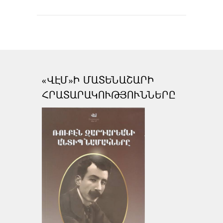
«ՎԷՄ»Ի ՄԱՏԵՆԱՇԱՐԻ
ՀՐԱՏԱՐԱԿՈՒԹՅՈՒՆՆԵՐԸ