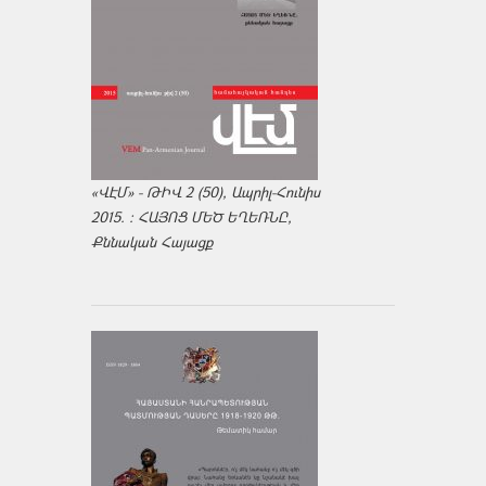
«ՎԷՄ» - ԹԻՎ 2 (50), Ապրիլ-Հունիս
2015. : ՀԱՅՈՑ ՄԵԾ ԵՂԵՌՆԸ,
Քննական Հայացք