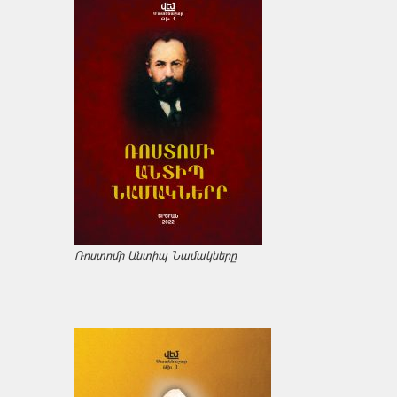
Ռոստոմի Անտիպ Նամակները