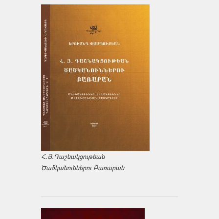
Հ.Յ.Դաշնակցութեան
Ծածկանուններու Բառարան