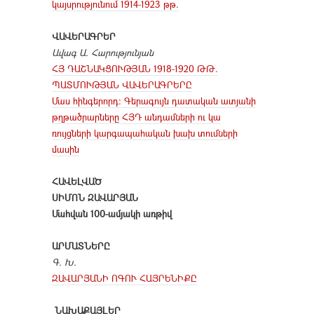
կայսրությունում 1914-1923 թթ.
ՎԱՎԵՐԱԳՐԵՐ
Ավագ Ա. Հարությունյան
ՀՅ ԴԱՇՆԱԿՑՈՒԹՅԱՆ 1918-1920 ԹԹ.
ՊԱՏՄՈՒԹՅԱՆ ՎԱՎԵՐԱԳՐԵՐԸ
Մաս հինգերորդ: Գերագույն դատական ատյանի
թղթածրարները ՀՅԴ անդամների ու կա
ռույցների կարգապահական խախ տումների
մասին
ՀԱՎԵԼՎԱԾ
ՍԻՄՈՆ ԶԱՎԱՐՅԱՆ
Մահվան 100-ամյակի առթիվ
ԱՐՄԱՏՆԵՐԸ
Գ. Խ.
ԶԱՎԱՐՅԱՆԻ ՈԳՈՒ ՀԱՅՐԵՆԻՔԸ
ՆԱԽԱՔԱՅԼԵՐ