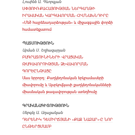
Լուսինե Ա. Գևորգյան
ՍՓՅՈՒՌՔԱՀԱՅՈՒԹՅԱՆ ՆԵՐԳԱՂԹԻ
ԻՐԱՎԱԿԱՆ ԿԱՐԳԱՎՈՐՄԱՆ ՀԻՄՆԱԽՆԴԻՐԸ
«Մեծ հայրենադարձության» և միջազգային փորձի
համատեքստում
ՊԱՏՄՈՒԹՅՈՒՆ
Արման Ս. Եղիազարյան
ԲԱԳՐԱՏՈՒՆԻՆԵՐԻ ՎՐԱՑԱԿԱՆ
ԹԱԳԱՎՈՐՈՒԹՅԱՆ ՁԵՎԱՎՈՐՄԱՆ
ԳՈՐԾԸՆԹԱՑԸ
Մաս երրորդ։ Քաղկեդոնական երկրամասերի
միավորումը և Այսրկովկասի քաղկեդոնականների
միասնական թագավորության ստեղծումը
ԳՐԱԿԱՆԱԳԻՏՈՒԹՅՈՒՆ
Սերգեյ Ա. Աղաջանյան
ԴԵՐԵՆԻԿ ԴԵՄԻՐՃՅԱՆԻ «ՔԱՋ ՆԱԶԱՐ»-Ը ՆՈՐ
ԸՆԹԵՐՑՄԱՄԲ