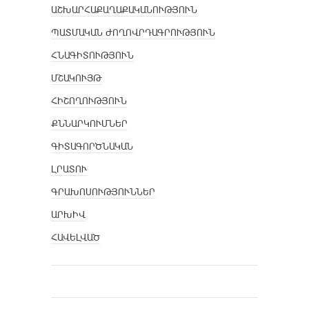
ԱՇԽԱՐՀԱՔԱՂԱՔԱԿԱՆՈՒԹՅՈՒՆ
ՊԱՏՄԱԿԱՆ ԺՈՂՈՎՐԴԱԳՐՈՒԹՅՈՒՆ
ՀՆԱԳԻՏՈՒԹՅՈՒՆ
ՄՇԱԿՈՒՅԹ
ՀԻՇՈՂՈՒԹՅՈՒՆ
ՔՆՆԱՐԿՈՒՄՆԵՐ
ԳԻՏԱԳՈՐԾՆԱԿԱՆ
ԼՐԱՏՈՒ
ԳՐԱԽՈՍՈՒԹՅՈՒՆՆԵՐ
ԱՐԽԻՎ
ՀԱՎԵԼՎԱԾ