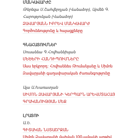
ՄԱՆԿԱՎԱՐԺԸ
Թերեզա Ս.Շահվերդյան (Վանաձոր), Արմեն Գ.
Հարությունյան (Վանաձոր)
ԶԱՎԱՐՅԱՆՆ ԻԲՐԵՎ ՄԱՆԿԱՎԱՐԺ
Գործունեությունը և հայացքները
ԳՆԱՀԱՏՈՒՄՆԵՐ
Սուսաննա Գ.Հովհաննիսյան
ՄԵԾԵՐԻ ՀԱՆԴԻՊՈՒՄՆԵՐԸ
Մաս երկրորդ։ Հովհաննես Թումանյանը և Սիմոն
Զավարյանի գաղափարական ժառանգությունը
Ալա Ա.Խառատյան
ՍԻՄՈՆ ԶԱՎԱՐՅԱՆԻ ԿԵՐՊԱՐՆ ԱՐԵՎՄՏԱՀԱՅ
ԳՐԱԿԱՆՈՒԹՅԱՆ ՄԵՋ
ԼՐԱՏՈՒ
Ա.Ե.
ԳԻՏԱԿԱՆ ՆՍՏԱՇՐՋԱՆ
Սիմոն Զավարյանի մահվան 100-ամյակի առթիվ.