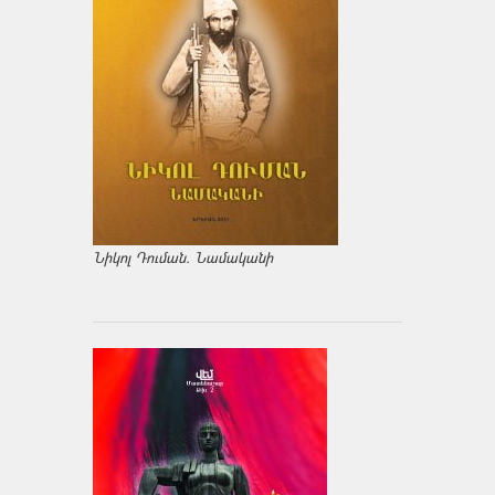
Նիկոլ Դուման. Նամականի