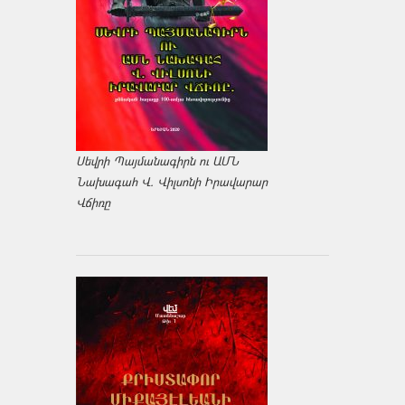
Սեվրի Պայմանագիրն ու ԱՄՆ
Նախագահ Վ. Վիլսոնի Իրավարար
Վճիռը