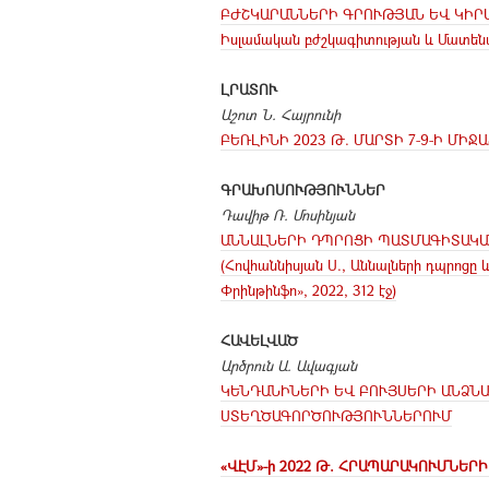
ԲԺՇԿԱՐԱՆՆԵՐԻ ԳՐՈՒԹՅԱՆ ԵՎ ԿԻՐ
Իսլամական բժշկագիտության և Մատեն
ԼՐԱՏՈՒ
Աշոտ Ն. Հայրունի
ԲԵՌԼԻՆԻ 2023 Թ. ՄԱՐՏԻ 7-9-Ի Մ
ԳՐԱԽՈՍՈՒԹՅՈՒՆՆԵՐ
Դավիթ Ռ. Մոսինյան
ԱՆՆԱԼՆԵՐԻ ԴՊՐՈՑԻ ՊԱՏՄԱԳԻՏԱԿԱ
(Հովհաննիսյան Ս., Աննալների դպրոցը 
Փրինթինֆո», 2022, 312 էջ)
ՀԱՎԵԼՎԱԾ
Արծրուն Ա. Ավագյան
ԿԵՆԴԱՆԻՆԵՐԻ ԵՎ ԲՈՒՅՍԵՐԻ ԱՆՁՆ
ՍՏԵՂԾԱԳՈՐԾՈՒԹՅՈՒՆՆԵՐՈՒՄ
«ՎԷՄ»-ի 2022 Թ. ՀՐԱՊԱՐԱԿՈՒՄՆԵՐ