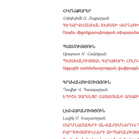
ՀԻՄՆԱՔԱՐԵՐ
Հռիփսիմե Ա. Զաքարյան
ԳԵՂԱՐՎԵՍՏԱԿԱՆ ՏԵՔՍՏԻ ՎԵՐՆԱԳԻ
Որպես միջտեքստայնության տիպաբան
ՊԱՏՄՈՒԹՅՈՒՆ
Արարատ Մ. Հակոբյան
ՊԵՏԱԿԱՆՈՒԹՅԱՆ ԳԱՂԱՓԱՐԻ ՀՈԼՈ
Ազգային սահմանադրության վավերացմա
ԳՐԱԿԱՆԱԳԻՏՈՒԹՅՈՒՆ
Դավիթ Վ. Գասպարյան
ԵՂԻՇԵ ՉԱՐԵՆՑԸ ՀԱՅԱՍՏԱՆԻ ԱՌԱՋ
ԼԵԶՎԱԲԱՆՈՒԹՅՈՒՆ
Լալիկ Մ. Խաչատրյան
ՄԱՐՄՆԱՄԱՍԵՐԻ ԱՆՎԱՆՈՒՄՆԵՐՈՎ Գ
ԲԱՐԴՈՒԹՅՈՒՆՆԵՐԻ ՏԻՊԱԲԱՆՈՒԹՅ