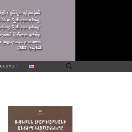
Որոնել՝
ԵՆԱՇԱՐ