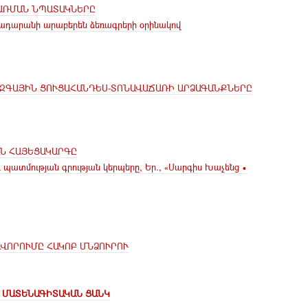
ԱՌՄԱՆ ՆՊԱՏԱԿՆԵՐԸ
ադարանի արաբերեն ձեռագրերի օրինակով
ԻՋԱԶԳԱՅԻՆ ՑՈՒՑԱՀԱՆԴԵՍ-ՏՈՆԱՎԱՃԱՌԻ ԱՐՁԱԳԱՆՔՆԵՐԸ
Ն ՀԱՅԵՑԱԿԱՐԳԸ
և պատմության գրության կերպերը, Եր., «Սարգիս Խաչենց •
ԱՎՈՐՈՒՄԸ ՀԱԿՈԲ ՄՆՁՈՒՐՈՒ
Ի ՄԱՏԵՆԱԳԻՏԱԿԱՆ ՑԱՆԿ