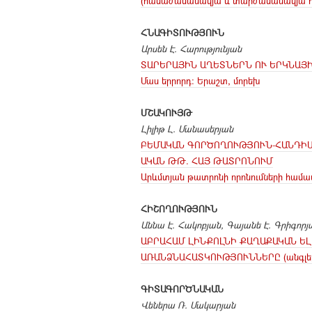
(համաժամանակյա և տարժամանակյա հ
ՀՆԱԳԻՏՈՒԹՅՈՒՆ
Արսեն Է. Հարությունյան
ՏԱՐԵՐԱՅԻՆ ԱՂԵՏՆԵՐՆ ՈՒ ԵՐԿՆԱՅ
Մաս երրորդ: Երաշտ, մորեխ
ՄՇԱԿՈՒՅԹ
Լիլիթ Լ. Մանասերյան
ԲԵՄԱԿԱՆ ԳՈՐԾՈՂՈՒԹՅՈՒՆ-ՀԱՆԴԻՍ
ԱԿԱՆ ԹԹ. ՀԱՅ ԹԱՏՐՈՆՈՒՄ
Արևմտյան թատրոնի որոնումների համա
ՀԻՇՈՂՈՒԹՅՈՒՆ
Աննա Է. Հակոբյան
,
Գայանե Է. Գրիգորյ
ԱԲՐԱՀԱՄ ԼԻՆՔՈԼՆԻ ՔԱՂԱՔԱԿԱՆ Ե
ԱՌԱՆՁՆԱՀԱՏԿՈՒԹՅՈՒՆՆԵՐԸ (անգլեր
ԳԻՏԱԳՈՐԾՆԱԿԱՆ
Վեներա Ռ. Մակարյան