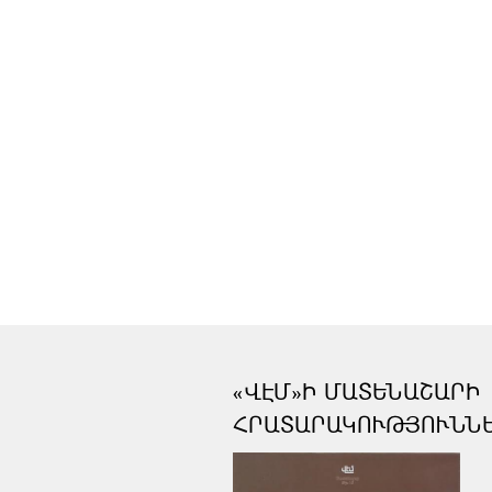
«ՎԷՄ»Ի ՄԱՏԵՆԱՇԱՐԻ
ՀՐԱՏԱՐԱԿՈՒԹՅՈՒՆՆ