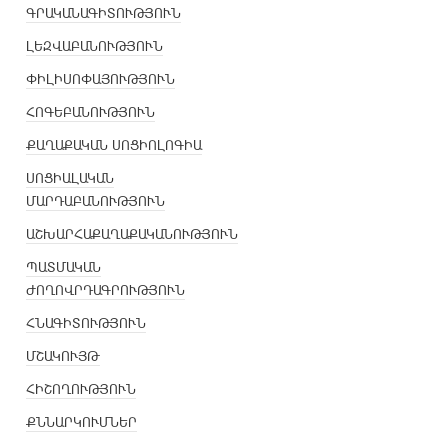
ԳՐԱԿԱՆԱԳԻՏՈՒԹՅՈՒՆ
ԼԵԶՎԱԲԱՆՈՒԹՅՈՒՆ
ՓԻԼԻՍՈՓԱՅՈՒԹՅՈՒՆ
ՀՈԳԵԲԱՆՈՒԹՅՈՒՆ
ՔԱՂԱՔԱԿԱՆ ՍՈՑԻՈԼՈԳԻԱ
ՍՈՑԻԱԼԱԿԱՆ
ՄԱՐԴԱԲԱՆՈՒԹՅՈՒՆ
ԱՇԽԱՐՀԱՔԱՂԱՔԱԿԱՆՈՒԹՅՈՒՆ
ՊԱՏՄԱԿԱՆ
ԺՈՂՈՎՐԴԱԳՐՈՒԹՅՈՒՆ
ՀՆԱԳԻՏՈՒԹՅՈՒՆ
ՄՇԱԿՈՒՅԹ
ՀԻՇՈՂՈՒԹՅՈՒՆ
ՔՆՆԱՐԿՈՒՄՆԵՐ