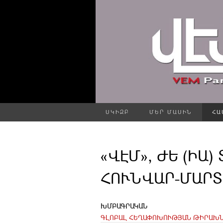
ՍԿԻԶԲ
ՄԵՐ ՄԱՍԻՆ
ՀԱ
«ՎԷՄ», ԺԵ (ԻԱ) 
ՀՈՒՆՎԱՐ-ՄԱՐՏ
ԽՄԲԱԳՐԱԿԱՆ
ԳԼՈԲԱԼ ՀԵՂԱՓՈԽՈՒԹՅԱՆ ԹԻՐԱԽՆ