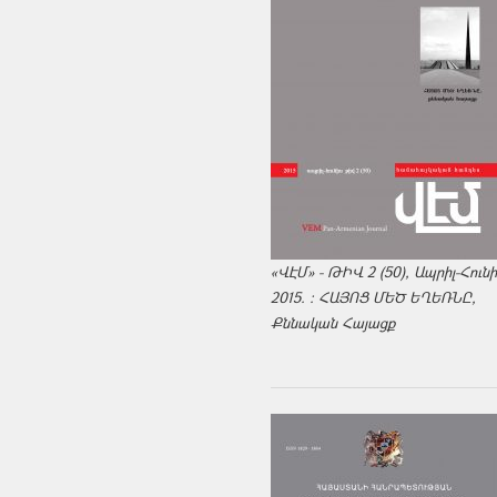
«ՎԷՄ» - ԹԻՎ 2 (50), Ապրիլ-Հուն
2015. : ՀԱՅՈՑ ՄԵԾ ԵՂԵՌՆԸ,
Քննական Հայացք