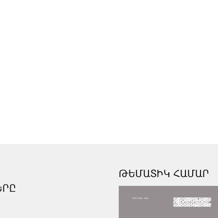
ԹԵՄԱՏԻԿ ՀԱՄԱՐ
ԵՐԸ