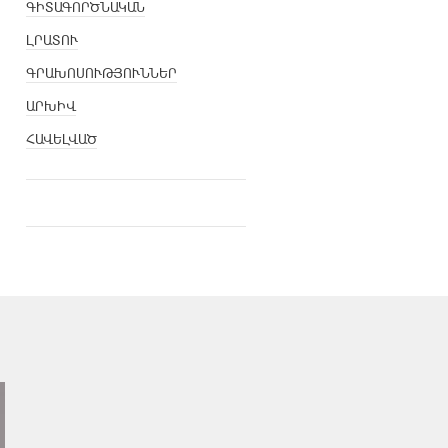
ԳԻՏԱԳՈՐԾՆԱԿԱՆ
ԼՐԱՏՈՒ
ԳՐԱԽՈՍՈՒԹՅՈՒՆՆԵՐ
ԱՐԽԻՎ
ՀԱՎԵԼՎԱԾ