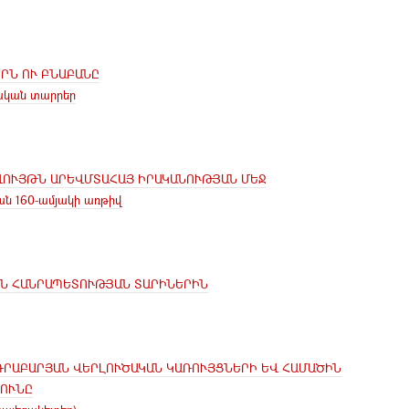
ՐՆ ՈՒ ԲՆԱԲԱՆԸ
ական տարրեր
ՎՈՒՅԹՆ ԱՐԵՎՄՏԱՀԱՅ ԻՐԱԿԱՆՈՒԹՅԱՆ ՄԵՋ
ն 160-ամյակի առթիվ
ԻՆ ՀԱՆՐԱՊԵՏՈՒԹՅԱՆ ՏԱՐԻՆԵՐԻՆ
ՐԱԲԱՐՅԱՆ ՎԵՐԼՈՒԾԱԿԱՆ ԿԱՌՈՒՅՑՆԵՐԻ ԵՎ ՀԱՄԱԾԻՆ
ՈՒՆԸ