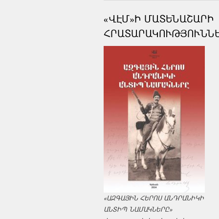
«ՎԷՄ»Ի ՄԱՏԵՆԱՇԱՐԻ
ՀՐԱՏԱՐԱԿՈՒԹՅՈՒՆՆ
«ԱԶԳԱՅԻՆ ՀԵՐՈՍ ԱՆԴՐԱՆԻԿԻ
ԱՆՏԻՊ ՆԱՄԱԿՆԵՐԸ»