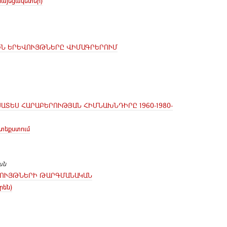
այեցակետեր)
ԻՆ ԵՐԵՎՈՒՅԹՆԵՐԸ ՎԻՄԱԳՐԵՐՈՒՄ
ԱՏԵՍ ՀԱՐԱԲԵՐՈՒԹՅԱՆ ՀԻՄՆԱԽՆԴԻՐԸ 1960-1980-
տեքստում
ան
ԼՈՒՅԹՆԵՐԻ ԹԱՐԳՄԱՆԱԿԱՆ
են)