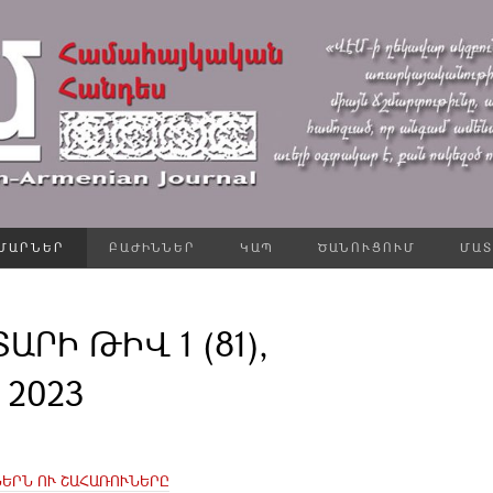
ՄԱՐՆԵՐ
ԲԱԺԻՆՆԵՐ
ԿԱՊ
ԾԱՆՈՒՑՈՒՄ
ՄԱՏ
ՏԱՐԻ ԹԻՎ 1 (81),
 2023
ԵՐՆ ՈՒ ՇԱՀԱՌՈՒՆԵՐԸ