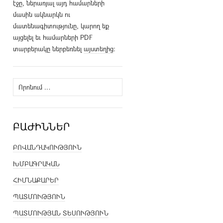
էջը, ներառյալ այդ համարների
մասին ակնարկն ու
մատենագիտությունը, կարող եք
այցելել եւ համարների PDF
տարբերակը ներբեռնել
այստեղից
։
Որոնել՝
ԲԱԺԻՆՆԵՐ
ԲՈՎԱՆԴԱԿՈՒԹՅՈՒՆ
ԽՄԲԱԳՐԱԿԱՆ
ՀԻՄՆԱՔԱՐԵՐ
ՊԱՏՄՈՒԹՅՈՒՆ
ՊԱՏՄՈՒԹՅԱՆ ՏԵՍՈՒԹՅՈՒՆ