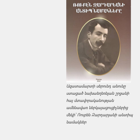
Ազատամարտի սերունդ անունը
ստացած նախաեղեռնյան շրջանի
հայ մտավորականության
ամենավառ ներկայացուցիչներից
մեկի՝ Ռուբեն Զարդարյանի անտիպ
նամակներ