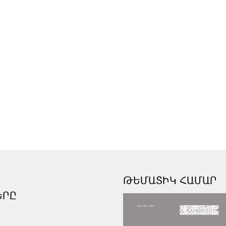
ԹԵՄԱՏԻԿ ՀԱՄԱՐ
ԵՐԸ