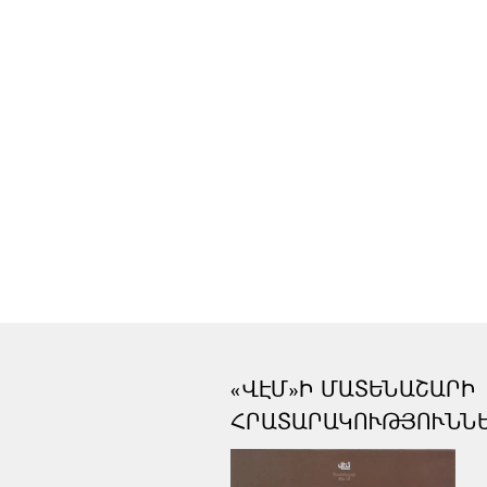
«ՎԷՄ»Ի ՄԱՏԵՆԱՇԱՐԻ
ՀՐԱՏԱՐԱԿՈՒԹՅՈՒՆՆ