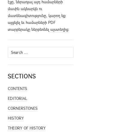
էջը, ներառյալ այդ համարների
մասին ակնարկն ու
մատենագիտությունը, կարող եք
այցելել եւ համարների PDF
տարբերակը ներբեռնել
այստեղից
։
Search
for:
SECTIONS
CONTENTS
EDITORIAL
CORNERSTONES
HISTORY
THEORY OF HISTORY