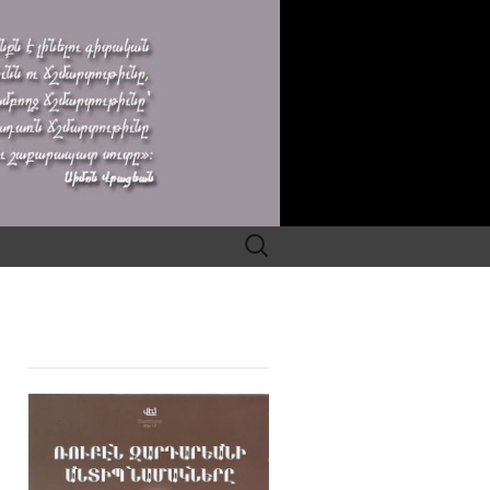
Search
for: