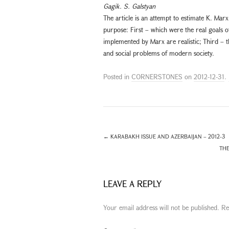
Gagik. S. Galstyan
The article is an attempt to estimate K. Marx
purpose: First – which were the real goals 
implemented by Marx are realistic; Third – t
and social problems of modern society.
Posted in
CORNERSTONES
on
2012-12-31
.
←
KARABAKH ISSUE AND AZERBAIJAN – 2012-3
THE
LEAVE A REPLY
Your email address will not be published.
Re