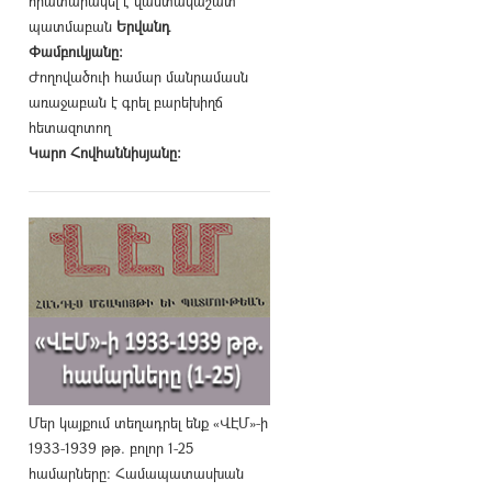
հրատարակել է վաստակաշատ
պատմաբան
Երվանդ
Փամբուկյանը։
Ժողովածուի համար մանրամասն
առաջաբան է գրել բարեխիղճ
հետազոտող
Կարո Հովհաննիսյանը։
Մեր կայքում տեղադրել ենք «ՎԷՄ»-ի
1933-1939 թթ. բոլոր 1-25
համարները։ Համապատասխան