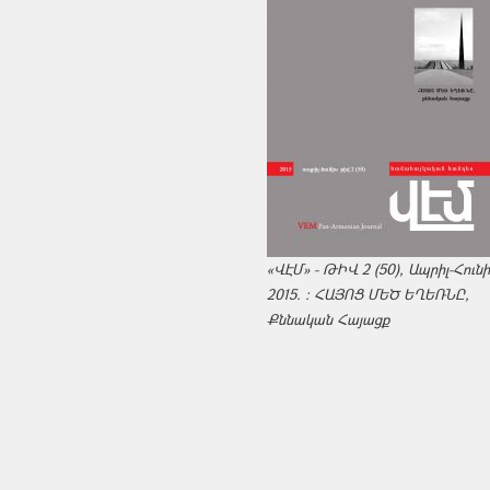
«ՎԷՄ» - ԹԻՎ 2 (50), Ապրիլ-Հուն
2015. : ՀԱՅՈՑ ՄԵԾ ԵՂԵՌՆԸ,
Քննական Հայացք