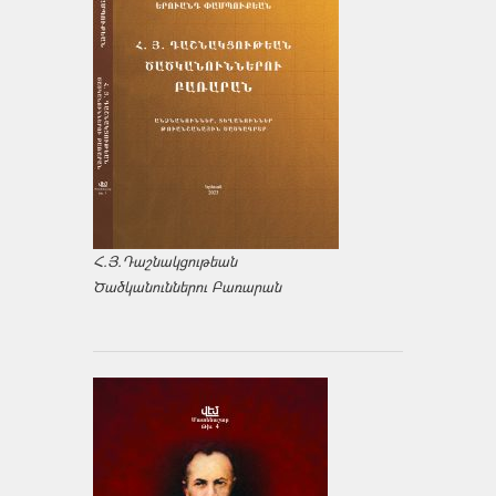
Հ.Յ.Դաշնակցութեան
Ծածկանուններու Բառարան