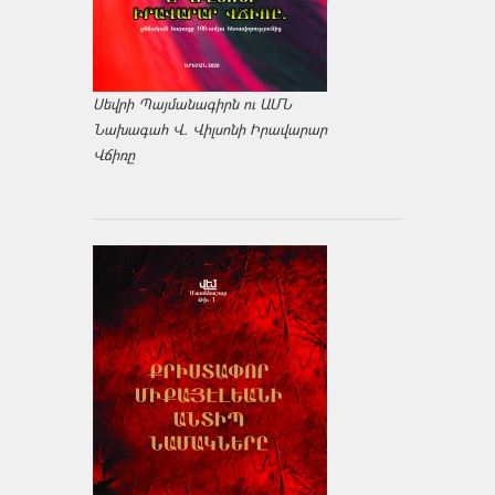
Սեվրի Պայմանագիրն ու ԱՄՆ
Նախագահ Վ. Վիլսոնի Իրավարար
Վճիռը