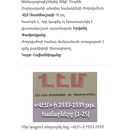
ներկայացուցիչներից մեկի՝ Ռուբեն
Զարդարյանի անտիպ նամակների ժողովածուն
Վէմ Մատենաշարի
10-րդ
հատորն է, որը կազմել ու հրատարակել է
վաստակաշատ պատմաբան
Երվանդ
Փամբուկյանը։
Ժողովածուի համար մանրամասն առաջաբան է
գրել բարեխիղճ հետազոտող
Կարո Հովհաննիսյանը։
Մեր կայքում տեղադրել ենք «ՎԷՄ»-ի 1933-1939