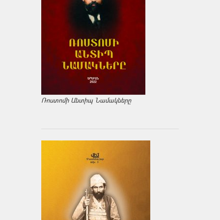
Ռոստոմի Անտիպ Նամակները