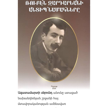
Ազատամարտի սերունդ
անունը ստացած
նախաեղեռնյան շրջանի հայ
մտավորականության ամենավառ