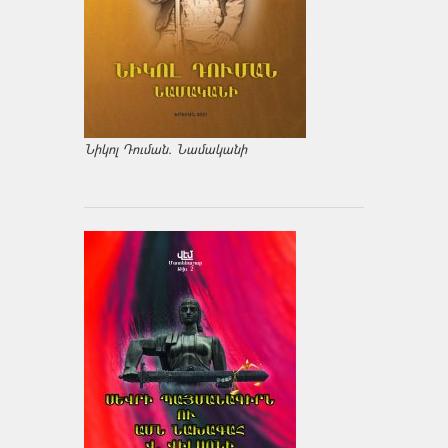
Նիկոլ Դուման. Նամականի