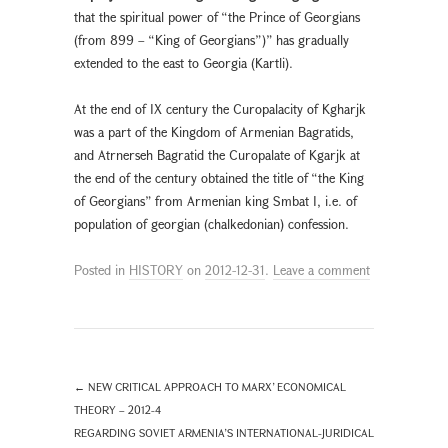
that the spiritual power of “the Prince of Georgians
(from 899 – “King of Georgians”)” has gradually
extended to the east to Georgia (Kartli).
At the end of IX century the Curopalacity of Kgharjk
was a part of the Kingdom of Armenian Bagratids,
and Atrnerseh Bagratid the Curopalate of Kgarjk at
the end of the century obtained the title of “the King
of Georgians” from Armenian king Smbat I, i.e. of
population of georgian (chalkedonian) confession.
Posted in
HISTORY
on
2012-12-31
.
Leave a comment
←
NEW CRITICAL APPROACH TO MARX’ ECONOMICAL
THEORY – 2012-4
REGARDING SOVIET ARMENIA’S INTERNATIONAL-JURIDICAL