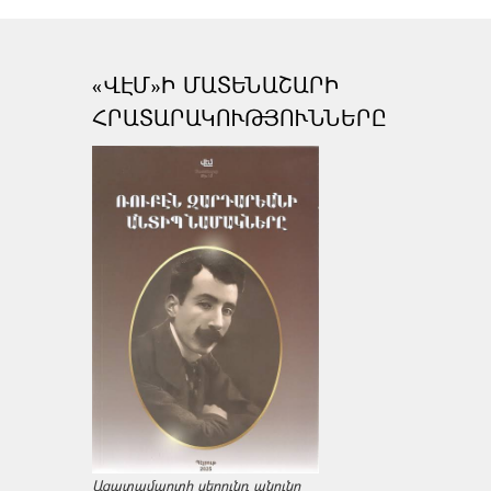
«ՎԷՄ»Ի ՄԱՏԵՆԱՇԱՐԻ
ՀՐԱՏԱՐԱԿՈՒԹՅՈՒՆՆԵՐԸ
Ազատամարտի սերունդ անունը