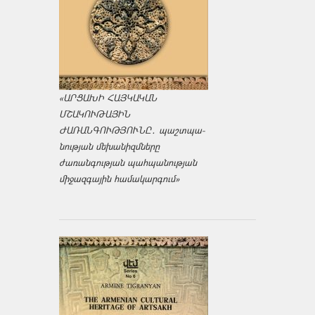
«ԱՐՑԱԽԻ ՀԱՅԿԱԿԱՆ
ՄՇԱԿՈՒԹԱՅԻՆ
ԺԱՌԱՆԳՈՒԹՅՈՒՆԸ․ պաշտպա­
նության մեխանիզմները
ժառանգության պահպանության
միջազ­գային համակարգում»