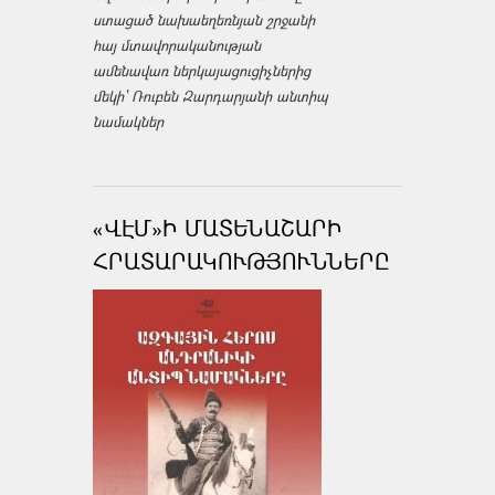
ստացած նախաեղեռնյան շրջանի
հայ մտավորականության
ամենավառ ներկայացուցիչներից
մեկի՝ Ռուբեն Զարդարյանի անտիպ
նամակներ
«ՎԷՄ»Ի ՄԱՏԵՆԱՇԱՐԻ
ՀՐԱՏԱՐԱԿՈՒԹՅՈՒՆՆԵՐԸ