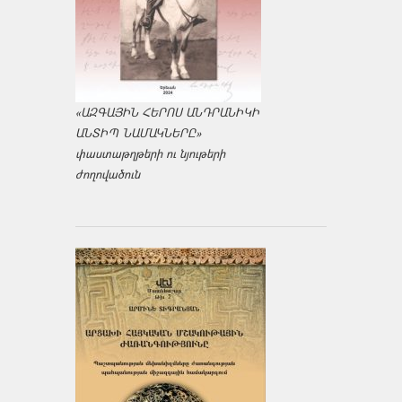
«ԱԶԳԱՅԻՆ ՀԵՐՈՍ ԱՆԴՐԱՆԻԿԻ
ԱՆՏԻՊ ՆԱՄԱԿՆԵՐԸ»
փաստաթղթերի ու նյութերի
ժողովածուն