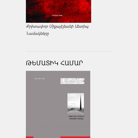
Քրիտափոր Միքայէլեանի Անտիպ
Նամակները
ԹԵՄԱՏԻԿ ՀԱՄԱՐ