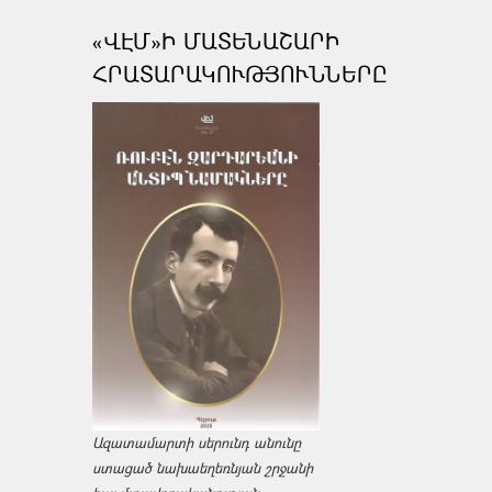
«ՎԷՄ»Ի ՄԱՏԵՆԱՇԱՐԻ
ՀՐԱՏԱՐԱԿՈՒԹՅՈՒՆՆԵՐԸ
Ազատամարտի սերունդ անունը
ստացած նախաեղեռնյան շրջանի