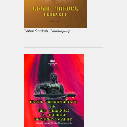
Նիկոլ Դուման. Նամականի