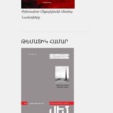
Քրիտափոր Միքայէլեանի Անտիպ
Նամակները
ԹԵՄԱՏԻԿ ՀԱՄԱՐ