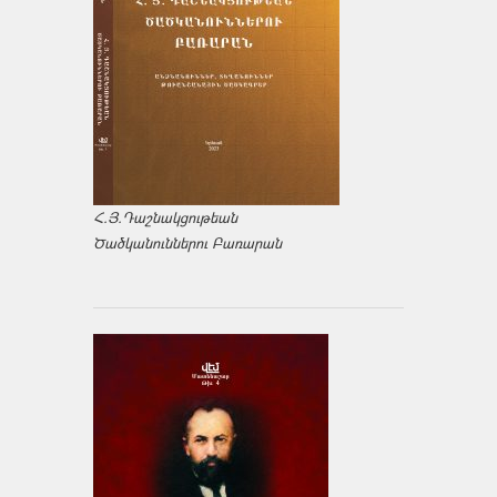
Հ.Յ.Դաշնակցութեան
Ծածկանուններու Բառարան