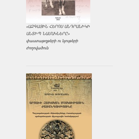
«ԱԶԳԱՅԻՆ ՀԵՐՈՍ ԱՆԴՐԱՆԻԿԻ
ԱՆՏԻՊ ՆԱՄԱԿՆԵՐԸ»
փաստաթղթերի ու նյութերի
ժողովածուն