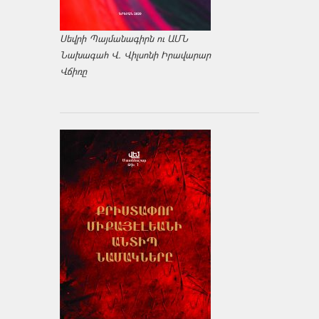
Սեվրի Պայմանագիրն ու ԱՄՆ
Նախագահ Վ. Վիլսոնի Իրավարար
Վճիռը