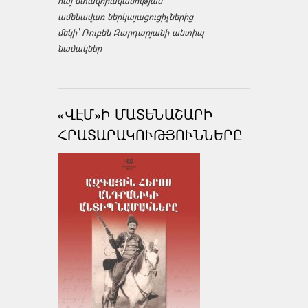
հայ մտավորականության
ամենավառ ներկայացուցիչներից
մեկի՝ Ռուբեն Զարդարյանի անտիպ
նամակներ
«ՎԷՄ»Ի ՄԱՏԵՆԱՇԱՐԻ
ՀՐԱՏԱՐԱԿՈՒԹՅՈՒՆՆԵՐԸ