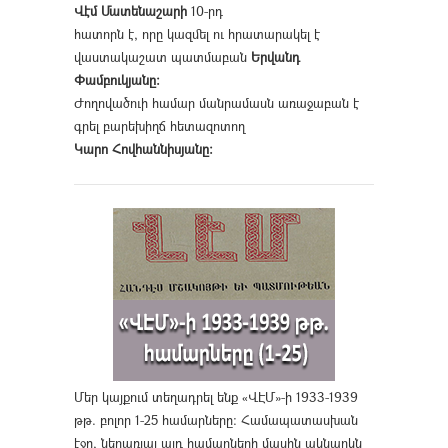
Վէմ Մատենաշարի
10-րդ
հատորն է, որը կազմել ու հրատարակել է
վաստակաշատ պատմաբան
Երվանդ
Փամբուկյանը։
Ժողովածուի համար մանրամասն առաջաբան է
գրել բարեխիղճ հետազոտող
Կարո Հովհաննիսյանը։
Մեր կայքում տեղադրել ենք «ՎԷՄ»-ի 1933-1939
թթ. բոլոր 1-25 համարները։ Համապատասխան
էջը, ներառյալ այդ համարների մասին ակնարկն