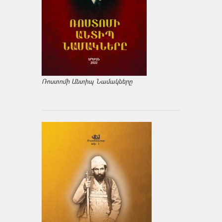
Ռոստոմի Անտիպ Նամակները