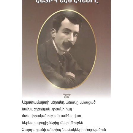
Ազատամարտի սերունդ
անունը ստացած
նախաեղեռնյան շրջանի հայ
մտավորականության ամենավառ
ներկայացուցիչներից մեկի՝ Ռուբեն
Զարդարյանի անտիպ նամակների ժողովածուն