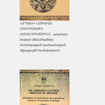
«ԱՐՑԱԽԻ ՀԱՅԿԱԿԱՆ
ՄՇԱԿՈՒԹԱՅԻՆ
ԺԱՌԱՆԳՈՒԹՅՈՒՆԸ․ պաշտպա­
նության մեխանիզմները
ժառանգության պահպանության
միջազ­գային համակարգում»