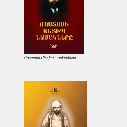
Ռոստոմի Անտիպ Նամակները