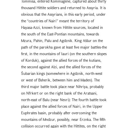
Tommisa, entered Kommagene, captured about thirty
thousand Hittite soldiers and returned to Assyria. It is
obvious that the Assyrians, in this early period, under
the “countries of Nairi” meant the territory of
Hayasa-Azzi, known from Hittite sources, located in
the south of the East-Pontian mountains, towards
Mzura, Pahin, Palu and Agdznik. King Aššur on the
path of the parokha gave at least five major battles-the
first, in the mountains of Iauri (on the southern slopes
of Korduk), against the allied forces of the kutians,
the second against Alzi, and the allied forces of the
Šubarian kings (somewhere in Agdznik, north-west
or west of Bsherik, between him and Maden). The
third major battle took place near Nihriya, probably
on Nfrkert or on the right bank of the Aratsani,
north-east of Balu (near Nexri): The fourth battle took
place against the allied forces of Nairi, in the Upper
Euphrates basin, probably after overcoming the
mountains of Mndzur, possibly, near Erznka. The fifth
collision occurred again with the Hittites, on the right