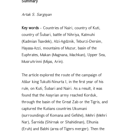
Summary
Artak S. Sargsyan
Key words
– Countries of Nairi, country of Kuti,
country of Šubari, battle of Nihriya, Katmuhi
(Kadmian Tsavdek), Alzi-Agdznik, Teburzi-Dersim,
Hayasa-Azzi, mountains of Muzur, basin of the
Euphrates, Makan (Magnana, Machkan), Upper Sea,
MusruArinni (Miյas, Arin).
The article explored the route of the campaign of
Aššur king Tukulti-Ninurta I, in the first year of his
rule, on Kuti, Šubari and Nairi. As a result, it was
found that the Assyrian army reached Korduk,
through the basin of the Great Zab or the Tigris, and
captured the Kutians countries Ukumani
(surroundings of Komana and Gefshe), Mehri (Mehri
Nar), Šarnida (Shirnak or Shahidinan), Elհunia
(Eruh) and Babհi (area of Tigers merger). Then the