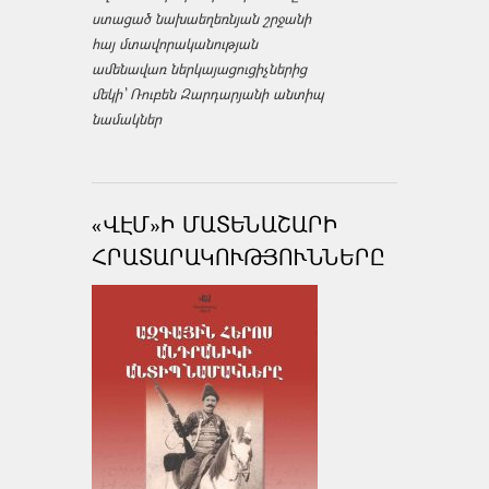
ստացած նախաեղեռնյան շրջանի
հայ մտավորականության
ամենավառ ներկայացուցիչներից
մեկի՝ Ռուբեն Զարդարյանի անտիպ
նամակներ
«ՎԷՄ»Ի ՄԱՏԵՆԱՇԱՐԻ
ՀՐԱՏԱՐԱԿՈՒԹՅՈՒՆՆԵՐԸ