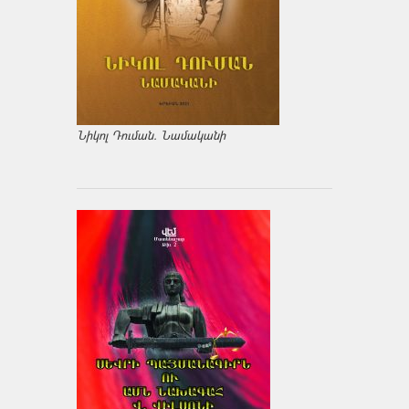
Նիկոլ Դուման. Նամականի