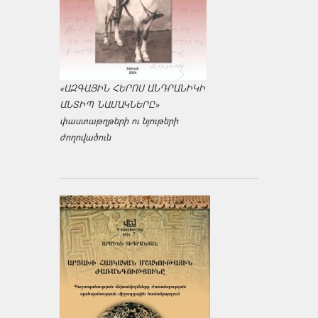
«ԱԶԳԱՅԻՆ ՀԵՐՈՍ ԱՆԴՐԱՆԻԿԻ
ԱՆՏԻՊ ՆԱՄԱԿՆԵՐԸ»
փաստաթղթերի ու նյութերի
ժողովածուն