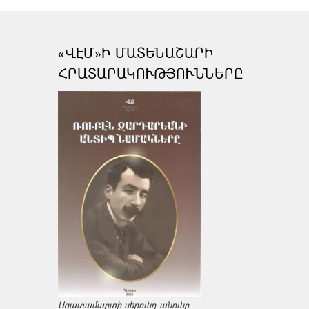
«ՎԷՄ»Ի ՄԱՏԵՆԱՇԱՐԻ
ՀՐԱՏԱՐԱԿՈՒԹՅՈՒՆՆԵՐԸ
Ազատամարտի սերունդ անունը