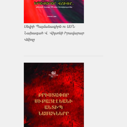
Սեվրի Պայմանագիրն ու ԱՄՆ
Նախագահ Վ. Վիլսոնի Իրավարար
Վճիռը