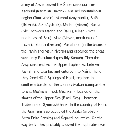
army of Aššur passed the Šubarians countries
Katmuhi (Kadmian Tsavdek), Kašiiari mountainous
region (Tour-Abdin), Mummi (Maymunik), Bušše
(Bsherik), Alzi (Agdznik), Madani (Maden), Surra
(Siri, between Maden and Balu ), Nihani (Nexri,
north-east of Balu), Alaia (Alevor, north-east of
Hozat), Teburzi (Dersim), Purulumzi (in the basins of
the Pahin and Mzur rivers)) and captured the great
sanctuary Purulumzi (possibly Kamah). Then the
Assyrians reached the Upper Euphrates, between
Kamah and Erznka, and entered into Nairi. There
they faced 40 (43) kings of Nairi, reached the
southern border of the country Makan (comparable
to ant. Magnana, mod. Machkan), located on the
shores of the Upper Sea (Black Sea) – between
Trabzon and Gyumushkhane. In the country of Nairi,
the Assyrians also occupied the Azalzi (probably
Ariza-Eriza-Erznka) and Šepardi countries. On the
way back, they probably crossed the Euphrates near