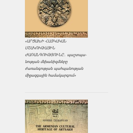
«ԱՐՑԱԽԻ ՀԱՅԿԱԿԱՆ
ՄՇԱԿՈՒԹԱՅԻՆ
ԺԱՌԱՆԳՈՒԹՅՈՒՆԸ․ պաշտպա­
նության մեխանիզմները
ժառանգության պահպանության
միջազ­գային համակարգում»