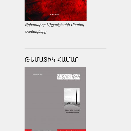
Քրիտափոր Միքայէլեանի Անտիպ
Նամակները
ԹԵՄԱՏԻԿ ՀԱՄԱՐ