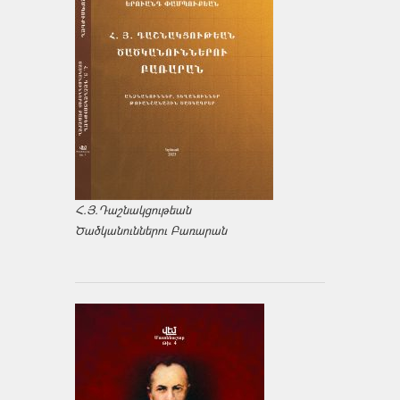
Հ.Յ.Դաշնակցութեան
Ծածկանուններու Բառարան