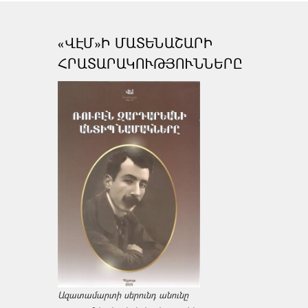
«ՎԷՄ»Ի ՄԱՏԵՆԱՇԱՐԻ
ՀՐԱՏԱՐԱԿՈՒԹՅՈՒՆՆԵՐԸ
Ազատամարտի սերունդ անունը