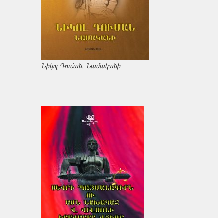
Նիկոլ Դուման. Նամականի