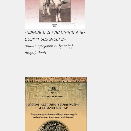
«ԱԶԳԱՅԻՆ ՀԵՐՈՍ ԱՆԴՐԱՆԻԿԻ
ԱՆՏԻՊ ՆԱՄԱԿՆԵՐԸ»
փաստաթղթերի ու նյութերի
ժողովածուն