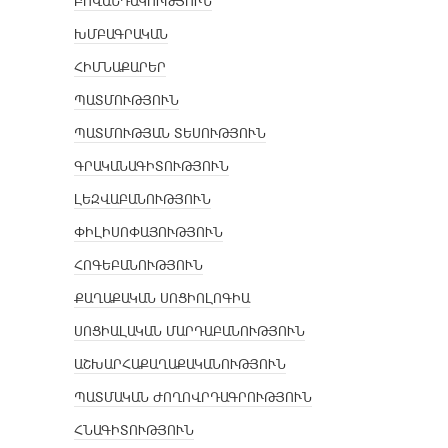
ԲՈՎԱՆԴԱԿՈՒԹՅՈՒՆ
ԽՄԲԱԳՐԱԿԱՆ
ՀԻՄՆԱՔԱՐԵՐ
ՊԱՏՄՈՒԹՅՈՒՆ
ՊԱՏՄՈՒԹՅԱՆ ՏԵՍՈՒԹՅՈՒՆ
ԳՐԱԿԱՆԱԳԻՏՈՒԹՅՈՒՆ
ԼԵԶՎԱԲԱՆՈՒԹՅՈՒՆ
ՓԻԼԻՍՈՓԱՅՈՒԹՅՈՒՆ
ՀՈԳԵԲԱՆՈՒԹՅՈՒՆ
ՔԱՂԱՔԱԿԱՆ ՍՈՑԻՈԼՈԳԻԱ
ՍՈՑԻԱԼԱԿԱՆ ՄԱՐԴԱԲԱՆՈՒԹՅՈՒՆ
ԱՇԽԱՐՀԱՔԱՂԱՔԱԿԱՆՈՒԹՅՈՒՆ
ՊԱՏՄԱԿԱՆ ԺՈՂՈՎՐԴԱԳՐՈՒԹՅՈՒՆ
ՀՆԱԳԻՏՈՒԹՅՈՒՆ