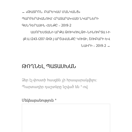
←
«ԹԱՏՐՈՆ. ԲԱՐԵԿԱՄ ՄԱՆԿԱՆՑ»
ՊԱՐԲԵՐԱԿԱՆՈՒՄ ՀՐԱՏԱՐԱԿՎԱԾ ՆԿԱՐՆԵՐԻ
ԳԵՆԴԵՐԱՅԻՆ ՀԵՆՔԸ – 2019-2
ԱՍՈՐԵՍՏԱՆԻ ԱՐՔԱ ԹՈՒԿՈՒԼԹԻ-ՆԻՆՈՒՐՏԱ I-Ի
(Ք.Ա.1243-1207 ԹԹ.) ԱՐՇԱՎԱՆՔԸ ԿՈՒՏԻ, ՇՈՒԲԱՐԻ ԵՎ
ՆԱԻՐԻ – 2019-2
→
ԹՈՂՆԵԼ ՊԱՏԱՍԽԱՆ
Ձեր էլ-փոստի հասցեն չի հրապարակվելու։
Պարտադիր դաշտերը նշված են
*
-ով
Մեկնաբանություն
*