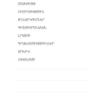
ՄՇԱԿՈՒՅԹ
ՀԻՇՈՂՈՒԹՅՈՒՆ
ՔՆՆԱՐԿՈՒՄՆԵՐ
ԳԻՏԱԳՈՐԾՆԱԿԱՆ
ԼՐԱՏՈՒ
ԳՐԱԽՈՍՈՒԹՅՈՒՆՆԵՐ
ԱՐԽԻՎ
ՀԱՎԵԼՎԱԾ