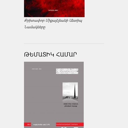
Քրիտափոր Միքայէլեանի Անտիպ
Նամակները
ԹԵՄԱՏԻԿ ՀԱՄԱՐ