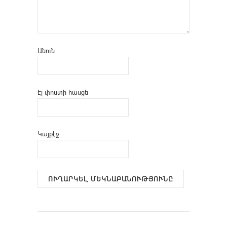
Անուն
Էլ-փոստի հասցե
Կայքէջ