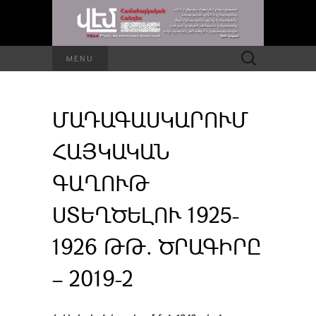
Որոնել՝
MENU
ՄԱԴԱԳԱՍԿԱՐՈՒՄ
ՀԱՅԿԱԿԱՆ
ԳԱՂՈՒԹ
ՍՏԵՂԾԵԼՈՒ 1925-
1926 ԹԹ. ԾՐԱԳԻՐԸ
– 2019-2