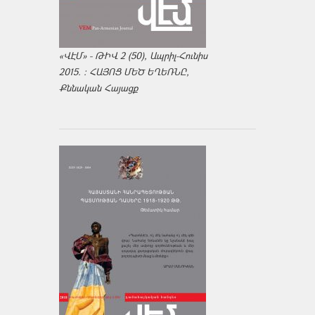
«ՎԷՄ» - ԹԻՎ 2 (50), Ապրիլ-Հունիս
2015. : ՀԱՅՈՑ ՄԵԾ ԵՂԵՌՆԸ,
Քննական Հայացք