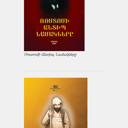
Ռոստոմի Անտիպ Նամակները