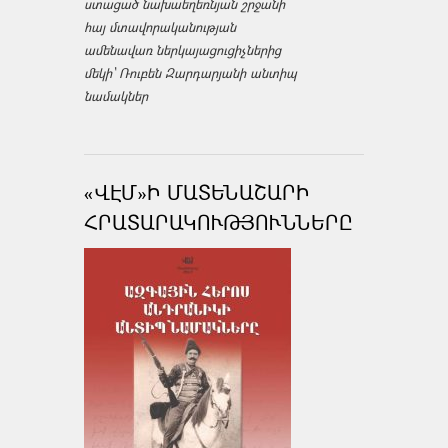
ստացած նախաեղեռնյան շրջանի
հայ մտավորականության
ամենավառ ներկայացուցիչներից
մեկի՝ Ռուբեն Զարդարյանի անտիպ
նամակներ
«ՎԷՄ»Ի ՄԱՏԵՆԱՇԱՐԻ
ՀՐԱՏԱՐԱԿՈՒԹՅՈՒՆՆԵՐԸ