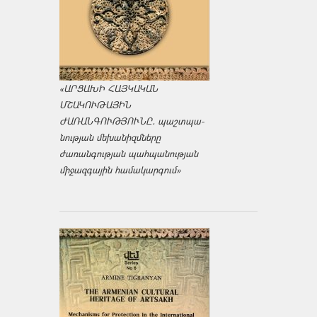
«ԱՐՑԱԽԻ ՀԱՅԿԱԿԱՆ
ՄՇԱԿՈՒԹԱՅԻՆ
ԺԱՌԱՆԳՈՒԹՅՈՒՆԸ․ պաշտպա­
նության մեխանիզմները
ժառանգության պահպանության
միջազ­գային համակարգում»