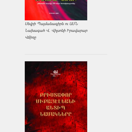
Սեվրի Պայմանագիրն ու ԱՄՆ
Նախագահ Վ. Վիլսոնի Իրավարար
Վճիռը