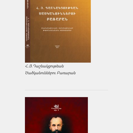
Հ.Յ.Դաշնակցութեան
Ծածկանուններու Բառարան