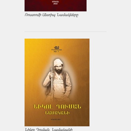
Ռոստոմի Անտիպ Նամակները
Նիկոլ Դուման. Նամականի