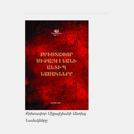
Քրիտափոր Միքայէլեանի Անտիպ
Նամակները