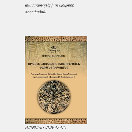
փաստաթղթերի ու նյութերի
ժողովածուն
«ԱՐՑԱԽԻ ՀԱՅԿԱԿԱՆ