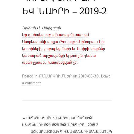
ԵՎ ՆԱԻՐԻ – 2019-2
Արտակ Ս. Սարգսյան
Իր գահակալության առաջին տարում
Ասորեստանի արքա Թուկուլթի-Նինուրտա I-ի-
կուտիների, շուբարեցիների եւ Նաիրի երկրներ
կատարած արշավանքի երթուղին դեռեւս
ամբողջապէս հստակեցված չէ:
Posted in
ՔՆՆԱՐԿՈՒՄՆԵՐ
on
2019-06-30
.
Leave
a comment
←
ՄԱԴԱԳԱՍԿԱՐՈՒՄ ՀԱՅԿԱԿԱՆ ԳԱՂՈՒԹ
ՍՏԵՂԾԵԼՈՒ 1925-1926 ԹԹ. ԾՐԱԳԻՐԸ – 2019-2
ԱՇԽԱՐՀԱՀՌՉԱԿ ԳԻՏՆԱԿԱՆՆԵՐԻ ԱՆՆԱԽԱԴԵՊ