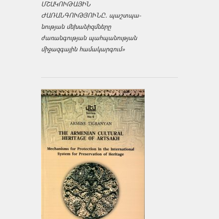
ՄՇԱԿՈՒԹԱՅԻՆ
ԺԱՌԱՆԳՈՒԹՅՈՒՆԸ․ պաշտպա­
նության մեխանիզմները
ժառանգության պահպանության
միջազ­գային համակարգում»