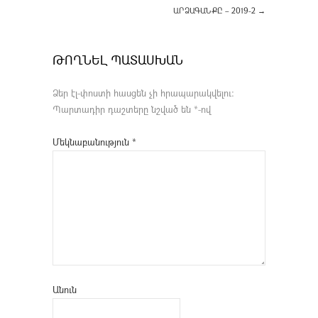
ԱՐՁԱԳԱՆՔԸ – 2019-2
→
ԹՈՂՆԵԼ ՊԱՏԱՍԽԱՆ
Ձեր էլ-փոստի հասցեն չի հրապարակվելու։
Պարտադիր դաշտերը նշված են
*
-ով
Մեկնաբանություն
*
Անուն