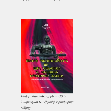
Սեվրի Պայմանագիրն ու ԱՄՆ
Նախագահ Վ. Վիլսոնի Իրավարար
Վճիռը