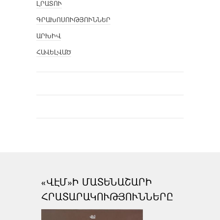
ԼՐԱՏՈՒ
ԳՐԱԽՈՍՈՒԹՅՈՒՆՆԵՐ
ԱՐԽԻՎ
ՀԱՎԵԼՎԱԾ
«ՎԷՄ»Ի ՄԱՏԵՆԱՇԱՐԻ
ՀՐԱՏԱՐԱԿՈՒԹՅՈՒՆՆԵՐԸ