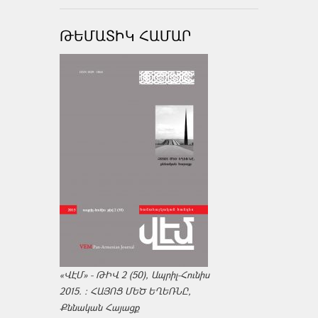
ԹԵՄԱՏԻԿ ՀԱՄԱՐ
«ՎԷՄ» - ԹԻՎ 2 (50), Ապրիլ-Հունիս
2015. : ՀԱՅՈՑ ՄԵԾ ԵՂԵՌՆԸ,
Քննական Հայացք