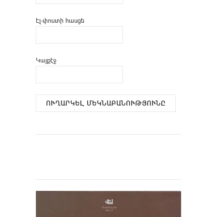
Էլ-փոստի հասցե
Կայքէջ