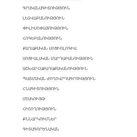
ԳՐԱԿԱՆԱԳԻՏՈՒԹՅՈՒՆ
ԼԵԶՎԱԲԱՆՈՒԹՅՈՒՆ
ՓԻԼԻՍՈՓԱՅՈՒԹՅՈՒՆ
ՀՈԳԵԲԱՆՈՒԹՅՈՒՆ
ՔԱՂԱՔԱԿԱՆ ՍՈՑԻՈԼՈԳԻԱ
ՍՈՑԻԱԼԱԿԱՆ ՄԱՐԴԱԲԱՆՈՒԹՅՈՒՆ
ԱՇԽԱՐՀԱՔԱՂԱՔԱԿԱՆՈՒԹՅՈՒՆ
ՊԱՏՄԱԿԱՆ ԺՈՂՈՎՐԴԱԳՐՈՒԹՅՈՒՆ
ՀՆԱԳԻՏՈՒԹՅՈՒՆ
ՄՇԱԿՈՒՅԹ
ՀԻՇՈՂՈՒԹՅՈՒՆ
ՔՆՆԱՐԿՈՒՄՆԵՐ
ԳԻՏԱԳՈՐԾՆԱԿԱՆ