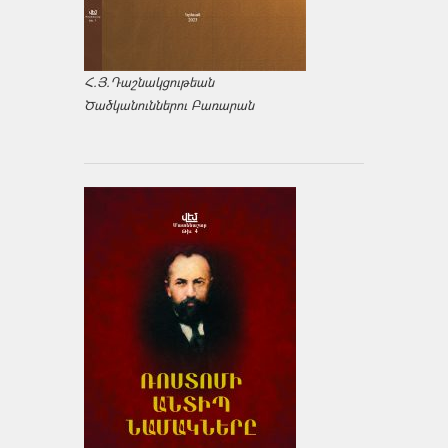
Հ.Յ.Դաշնակցութեան
Ծածկանուններու Բառարան