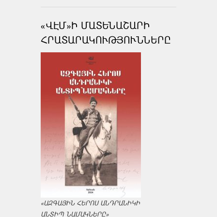
«ՎԷՄ»Ի ՄԱՏԵՆԱՇԱՐԻ
ՀՐԱՏԱՐԱԿՈՒԹՅՈՒՆՆԵՐԸ
«ԱԶԳԱՅԻՆ ՀԵՐՈՍ ԱՆԴՐԱՆԻԿԻ
ԱՆՏԻՊ ՆԱՄԱԿՆԵՐԸ»