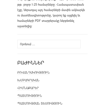
թթ. բոլոր 1-25 համարները։ Համապատասխան
էջը, ներառյալ այդ համարների մասին ակնարկն
ու մատենագիտությունը, կարող եք այցելել եւ
համարների PDF տարբերակը ներբեռնել
այստեղից
։
Որոնել՝
ԲԱԺԻՆՆԵՐ
ԲՈՎԱՆԴԱԿՈՒԹՅՈՒՆ
ԽՄԲԱԳՐԱԿԱՆ
ՀԻՄՆԱՔԱՐԵՐ
ՊԱՏՄՈՒԹՅՈՒՆ
ՊԱՏՄՈՒԹՅԱՆ ՏԵՍՈՒԹՅՈՒՆ