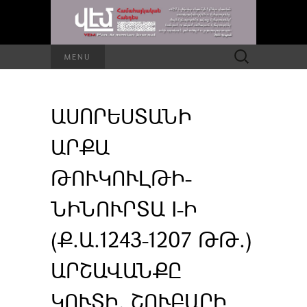
Որոնել՝
MENU
ԱՍՈՐԵՍՏԱՆԻ
ԱՐՔԱ
ԹՈՒԿՈՒԼԹԻ-
ՆԻՆՈՒՐՏԱ I-Ի
(Ք.Ա.1243-1207 ԹԹ.)
ԱՐՇԱՎԱՆՔԸ
ԿՈՒՏԻ, ՇՈՒԲԱՐԻ