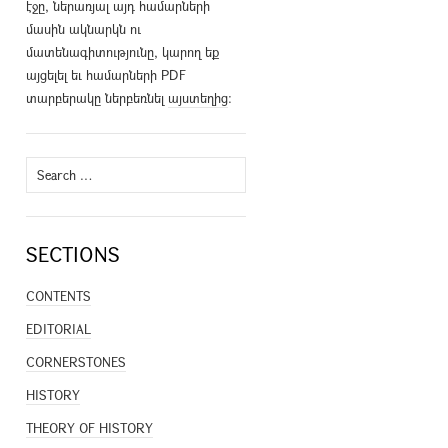
էջը, ներառյալ այդ համարների
մասին ակնարկն ու
մատենագիտությունը, կարող եք
այցելել եւ համարների PDF
տարբերակը ներբեռնել
այստեղից
։
Search
for:
SECTIONS
CONTENTS
EDITORIAL
CORNERSTONES
HISTORY
THEORY OF HISTORY