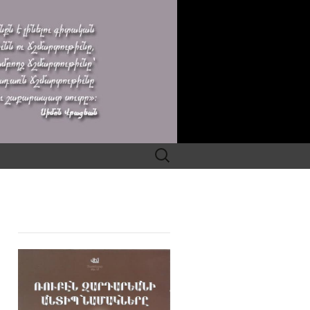
Search
for: