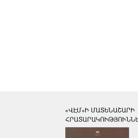
«ՎԷՄ»Ի ՄԱՏԵՆԱՇԱՐԻ
ՀՐԱՏԱՐԱԿՈՒԹՅՈՒՆՆ