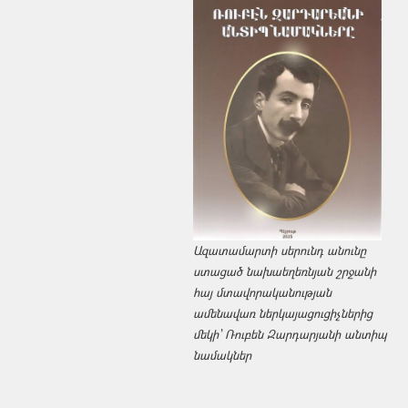
Ազատամարտի սերունդ անունը
ստացած նախաեղեռնյան շրջանի
հայ մտավորականության
ամենավառ ներկայացուցիչներից
մեկի՝ Ռուբեն Զարդարյանի անտիպ
նամակներ