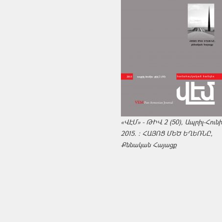
«ՎԷՄ» - ԹԻՎ 2 (50), Ապրիլ-Հուն
2015. : ՀԱՅՈՑ ՄԵԾ ԵՂԵՌՆԸ,
Քննական Հայացք