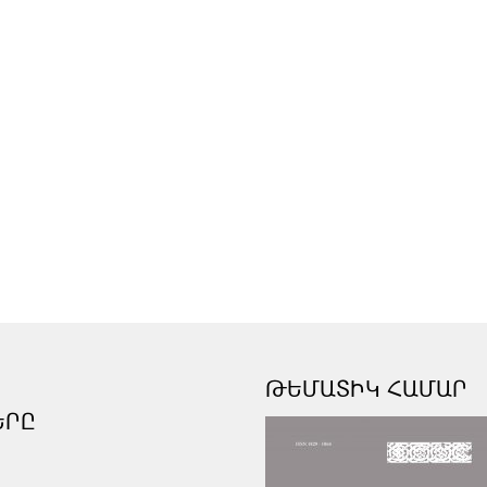
ԹԵՄԱՏԻԿ ՀԱՄԱՐ
ԵՐԸ