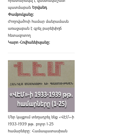
հրատարակել է վաստակաշատ
պատմաբան
Երվանդ
Փամբուկյանը։
Ժողովածուի համար մանրամասն
առաջաբան է գրել բարեխիղճ
հետազոտող
Կարո Հովհաննիսյանը։
Մեր կայքում տեղադրել ենք «ՎԷՄ»-ի
1933-1939 թթ. բոլոր 1-25
համարները։ Համապատասխան