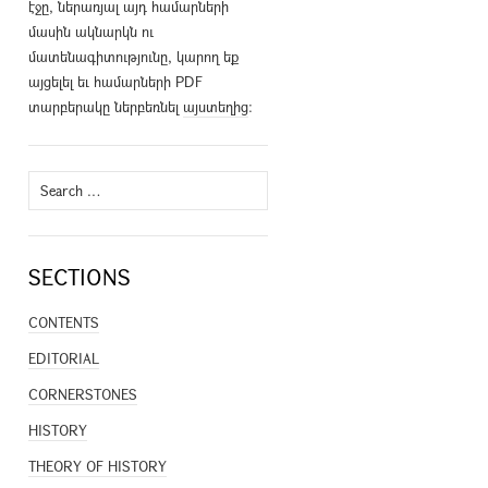
էջը, ներառյալ այդ համարների
մասին ակնարկն ու
մատենագիտությունը, կարող եք
այցելել եւ համարների PDF
տարբերակը ներբեռնել
այստեղից
։
Search
for:
SECTIONS
CONTENTS
EDITORIAL
CORNERSTONES
HISTORY
THEORY OF HISTORY