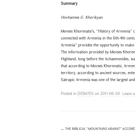
Summary
Hovhannes G. Khorikyan
Movses Khorenatsi’s, “History of Armenia” 
connected with Armenia in the 6th-4th centu
Armenia” provides the opportunity to make ac
The information provided by Movses Khorena
Highland, long before the Achaemenides, was
that according to Movses Khorenatsi, Armenia
territory, according to ancient sources, ent
Satrapic Armenia was one of the largest and 
Posted in
DEBATES
on
2011-06-30
.
Leave 
←
THE BIBLICAL “MOUNTAINS ARARAT” ACCORDI