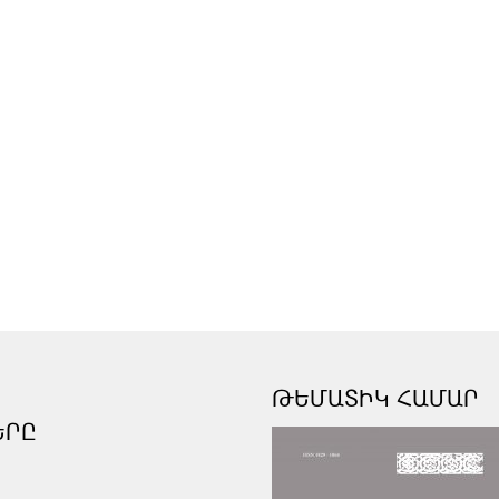
ԹԵՄԱՏԻԿ ՀԱՄԱՐ
ԵՐԸ