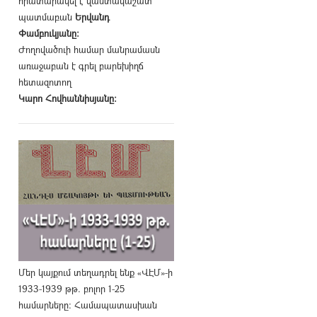
հրատարակել է վաստակաշատ
պատմաբան
Երվանդ
Փամբուկյանը։
Ժողովածուի համար մանրամասն
առաջաբան է գրել բարեխիղճ
հետազոտող
Կարո Հովհաննիսյանը։
Մեր կայքում տեղադրել ենք «ՎԷՄ»-ի
1933-1939 թթ. բոլոր 1-25
համարները։ Համապատասխան