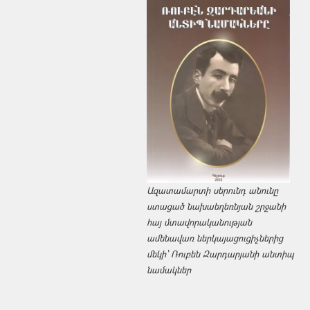
Ազատամարտի սերունդ անունը
ստացած նախաեղեռնյան շրջանի
հայ մտավորականության
ամենավառ ներկայացուցիչներից
մեկի՝ Ռուբեն Զարդարյանի անտիպ
նամակներ