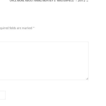
ONCE MORE ABOUT RAMIZ MEHTIEV’S “MASTERPIECE” – 2011-2
→
quired fields are marked
*