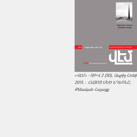
«ՎԷՄ» - ԹԻՎ 2 (50), Ապրիլ-Հուն
2015. : ՀԱՅՈՑ ՄԵԾ ԵՂԵՌՆԸ,
Քննական Հայացք