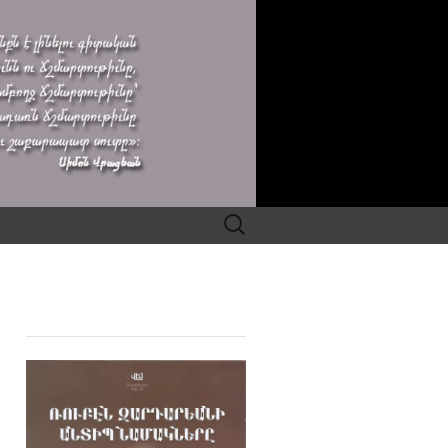
Search
for: