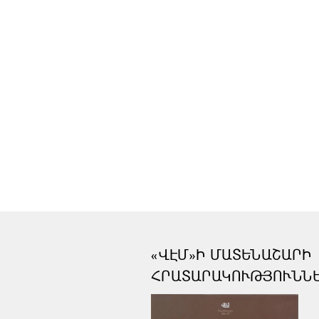
«ՎԷՄ»Ի ՄԱՏԵՆԱՇԱՐԻ
ՀՐԱՏԱՐԱԿՈՒԹՅՈՒՆՆ