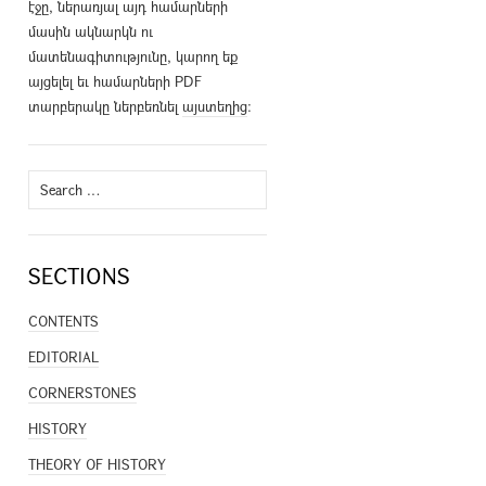
էջը, ներառյալ այդ համարների
մասին ակնարկն ու
մատենագիտությունը, կարող եք
այցելել եւ համարների PDF
տարբերակը ներբեռնել
այստեղից
։
Search
for:
SECTIONS
CONTENTS
EDITORIAL
CORNERSTONES
HISTORY
THEORY OF HISTORY