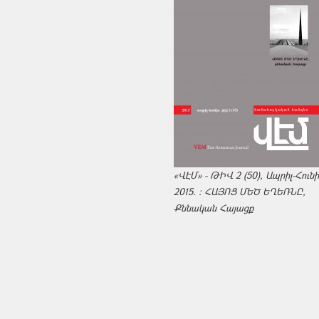
«ՎԷՄ» - ԹԻՎ 2 (50), Ապրիլ-Հուն
2015. : ՀԱՅՈՑ ՄԵԾ ԵՂԵՌՆԸ,
Քննական Հայացք