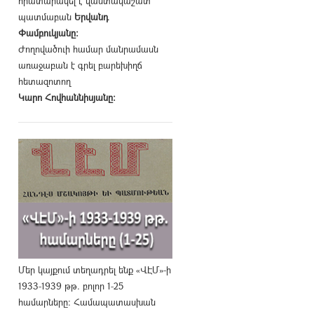
հրատարակել է վաստակաշատ
պատմաբան
Երվանդ
Փամբուկյանը։
Ժողովածուի համար մանրամասն
առաջաբան է գրել բարեխիղճ
հետազոտող
Կարո Հովհաննիսյանը։
Մեր կայքում տեղադրել ենք «ՎԷՄ»-ի
1933-1939 թթ. բոլոր 1-25
համարները։ Համապատասխան