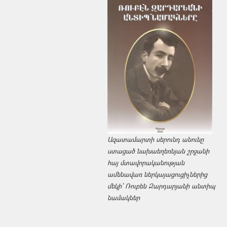
Ազատամարտի սերունդ անունը
ստացած նախաեղեռնյան շրջանի
հայ մտավորականության
ամենավառ ներկայացուցիչներից
մեկի՝ Ռուբեն Զարդարյանի անտիպ
նամակներ