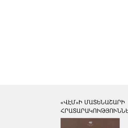
«ՎԷՄ»Ի ՄԱՏԵՆԱՇԱՐԻ
ՀՐԱՏԱՐԱԿՈՒԹՅՈՒՆՆ