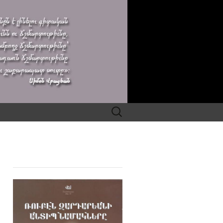
Search
for: