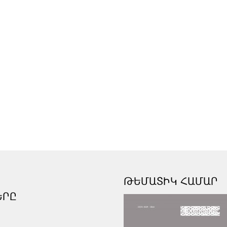
ԹԵՄԱՏԻԿ ՀԱՄԱՐ
ԵՐԸ