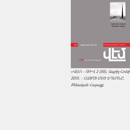
«ՎԷՄ» - ԹԻՎ 2 (50), Ապրիլ-Հուն
2015. : ՀԱՅՈՑ ՄԵԾ ԵՂԵՌՆԸ,
Քննական Հայացք