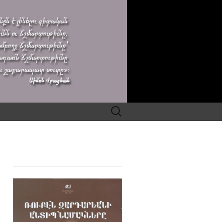
Search
for: