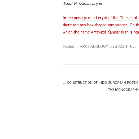
Ashot G. Manucharyan
In the underground crypt of the Church of St
there are two box-shaped tombstones. On the 
which the name Artavazd Kamsarakan is read
Posted in
ARCHAEOLOGY
on
2023-11-02
.
←
CONSTRUCTION OF INDO-EUROPEAN POETIC S
THE ICONOGRAPHY 