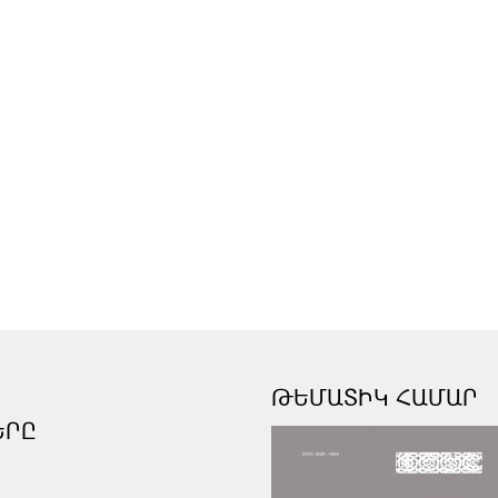
ԹԵՄԱՏԻԿ ՀԱՄԱՐ
ԵՐԸ