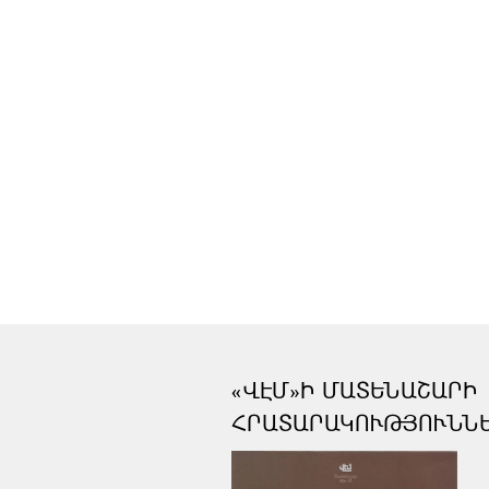
«ՎԷՄ»Ի ՄԱՏԵՆԱՇԱՐԻ
ՀՐԱՏԱՐԱԿՈՒԹՅՈՒՆՆ