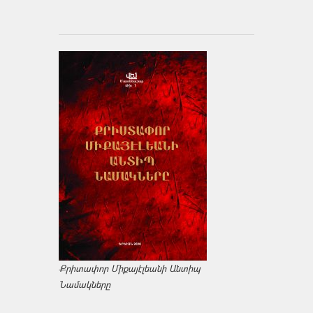
Քրիտափոր Միքայէլեանի Անտիպ
Նամակները