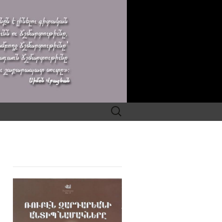
Search
for: