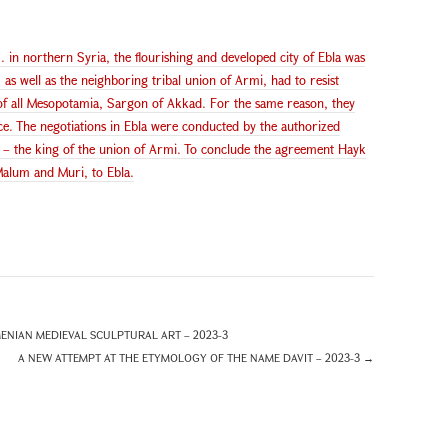
. in northern Syria, the flourishing and developed city of Ebla was
as well as the neighboring tribal union of Armi, had to resist
 of all Mesopotamia, Sargon of Akkad. For the same reason, they
ce. The negotiations in Ebla were conducted by the authorized
 – the king of the union of Armi. To conclude the agreement Hayk
 Malum and Muri, to Ebla.
NIAN MEDIEVAL SCULPTURAL ART – 2023-3
A NEW ATTEMPT AT THE ETYMOLOGY OF THE NAME DAVIT – 2023-3
→