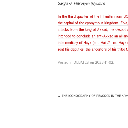
Sargis G. Petrosyan (Gyumri)
In the third quarter of the III millennium BC
the capital of the eponymous kingdom. Ebla, 
attacks from the king of Akkad, the despot
intended to conclude an anti-Akkadian allian
intermediary of Hayk (ebl. Haia//arm. Hayk)
sent his deputies, the ancestors of his tribe
Posted in
DEBATES
on
2023-11-02
.
←
THE ICONOGRAPHY OF PEACOCK IN THE ARME