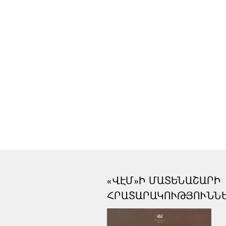
«ՎԷՄ»Ի ՄԱՏԵՆԱՇԱՐԻ
ՀՐԱՏԱՐԱԿՈՒԹՅՈՒՆՆ