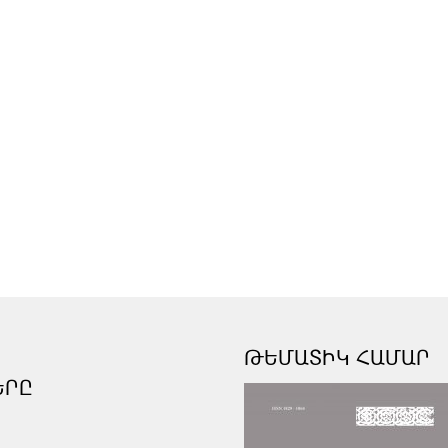
ԹԵՄԱՏԻԿ ՀԱՄԱՐ
ԵՐԸ