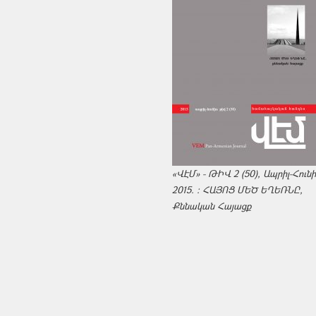
«ՎԷՄ» - ԹԻՎ 2 (50), Ապրիլ-Հուն
2015. : ՀԱՅՈՑ ՄԵԾ ԵՂԵՌՆԸ,
Քննական Հայացք