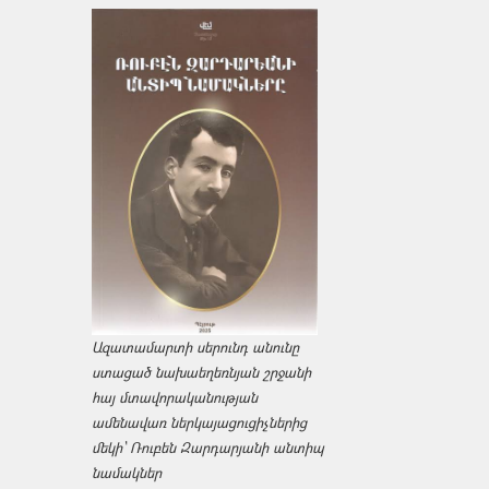
Ազատամարտի սերունդ անունը
ստացած նախաեղեռնյան շրջանի
հայ մտավորականության
ամենավառ ներկայացուցիչներից
մեկի՝ Ռուբեն Զարդարյանի անտիպ
նամակներ