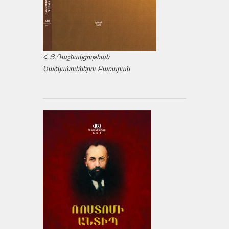
Հ.Յ.Դաշնակցութեան
Ծածկանուններու Բառարան