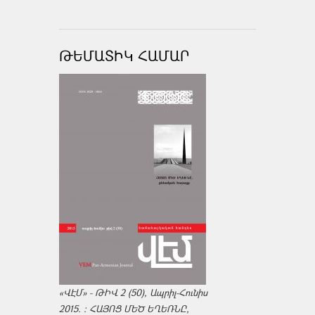
ԹԵՄԱՏԻԿ ՀԱՄԱՐ
«ՎԷՄ» - ԹԻՎ 2 (50), Ապրիլ-Հունիս
2015. : ՀԱՅՈՑ ՄԵԾ ԵՂԵՌՆԸ,