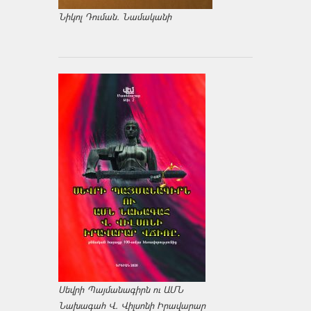
Նիկոլ Դուման. Նամականի
Սեվրի Պայմանագիրն ու ԱՄՆ
Նախագահ Վ. Վիլսոնի Իրավարար