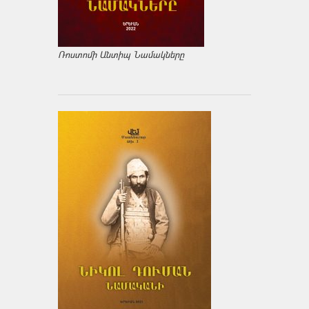
Ռոստոմի Անտիպ Նամակները