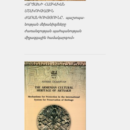
«ԱՐՑԱԽԻ ՀԱՅԿԱԿԱՆ
ՄՇԱԿՈՒԹԱՅԻՆ
ԺԱՌԱՆԳՈՒԹՅՈՒՆԸ․ պաշտպա­
նության մեխանիզմները
ժառանգության պահպանության
միջազ­գային համակարգում»