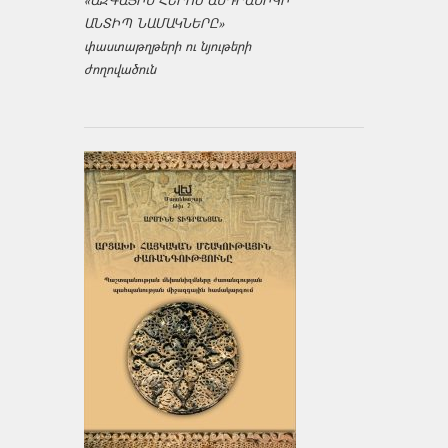
«ԱԶԳԱՅԻՆ ՀԵՐՈՍ ԱՆԴՐԱՆԻԿԻ
ԱՆՏԻՊ ՆԱՄԱԿՆԵՐԸ»
փաստաթղթերի ու նյութերի
ժողովածուն