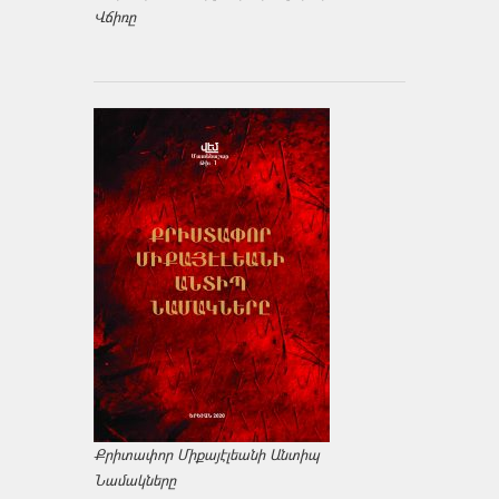
Վճիռը
Քրիտափոր Միքայէլեանի Անտիպ
Նամակները