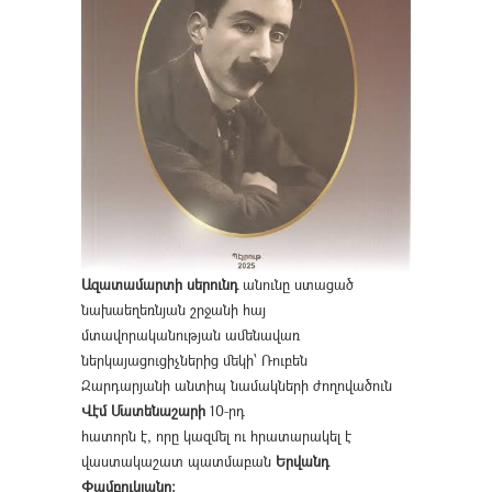
Ազատամարտի սերունդ
անունը ստացած
նախաեղեռնյան շրջանի հայ
մտավորականության ամենավառ
ներկայացուցիչներից մեկի՝ Ռուբեն
Զարդարյանի անտիպ նամակների ժողովածուն
Վէմ Մատենաշարի
10-րդ
հատորն է, որը կազմել ու հրատարակել է
վաստակաշատ պատմաբան
Երվանդ
Փամբուկյանը։