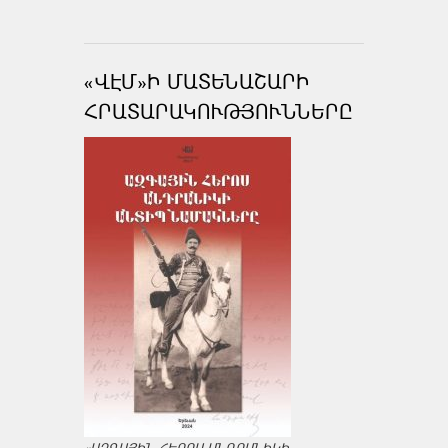
«ՎԷՄ»Ի ՄԱՏԵՆԱՇԱՐԻ
ՀՐԱՏԱՐԱԿՈՒԹՅՈՒՆՆԵՐԸ