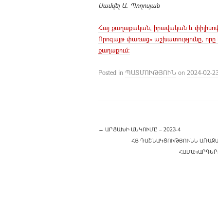
Սամվել Ա. Պողոսյան
Հայ քաղաքական, իրավական և փիլիսոփ
Որոգայթ փառաց» աշխատությունը, որը
քաղաքում:
Posted in
ՊԱՏՄՈՒԹՅՈՒՆ
on
2024-02-2
←
ԱՐՑԱԽԻ ԱՆԿՈՒՄԸ – 2023-4
ՀՅ ԴԱՇՆԱԿՑՈՒԹՅՈՒՆՆ ԱՌԱՋ
ՀԱՄԱԿԱՐԳԵՐՈ