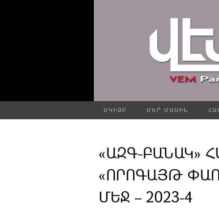
ՍԿԻԶԲ
ՄԵՐ ՄԱՍԻՆ
ՀԱ
«ԱԶԳ-ԲԱՆԱԿ» 
«ՈՐՈԳԱՅԹ ՓԱ
ՄԵՋ – 2023-4