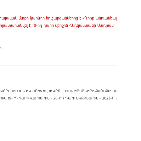
այական մտքի կարևոր հուշարձաններից է «Գիրք անուանեալ
 հրատարակվել է 18-րդ դարի վերջին Հնդկաստանի Մադրաս
3
.
ԱՎՈՐԱՍԻԱԿԱՆ ԵՎ ԱՐԵՎԵԼԱԵՎՐՈՊԱԿԱՆ ԵՐԿՐՆԵՐԻ ՔԱՂԱՔԱԿԱՆ
ՒՄ 19-ՐԴ ԴԱՐԻ ՎԵՐՋԵՐԻՆ – 20-ՐԴ ԴԱՐԻ ՍԿԶԲՆԵՐԻՆ – 2023-4
→