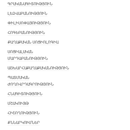
ԳՐԱԿԱՆԱԳԻՏՈՒԹՅՈՒՆ
ԼԵԶՎԱԲԱՆՈՒԹՅՈՒՆ
ՓԻԼԻՍՈՓԱՅՈՒԹՅՈՒՆ
ՀՈԳԵԲԱՆՈՒԹՅՈՒՆ
ՔԱՂԱՔԱԿԱՆ ՍՈՑԻՈԼՈԳԻԱ
ՍՈՑԻԱԼԱԿԱՆ
ՄԱՐԴԱԲԱՆՈՒԹՅՈՒՆ
ԱՇԽԱՐՀԱՔԱՂԱՔԱԿԱՆՈՒԹՅՈՒՆ
ՊԱՏՄԱԿԱՆ
ԺՈՂՈՎՐԴԱԳՐՈՒԹՅՈՒՆ
ՀՆԱԳԻՏՈՒԹՅՈՒՆ
ՄՇԱԿՈՒՅԹ
ՀԻՇՈՂՈՒԹՅՈՒՆ
ՔՆՆԱՐԿՈՒՄՆԵՐ