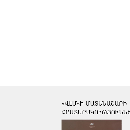
«ՎԷՄ»Ի ՄԱՏԵՆԱՇԱՐԻ
ՀՐԱՏԱՐԱԿՈՒԹՅՈՒՆՆ