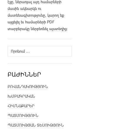
էջը, ներառյալ այդ համարների
մասին ակնարկն ու
մատենագիտությունը, կարող եք
այցելել եւ համարների PDF
տարբերակը ներբեռնել
այստեղից
։
Որոնել՝
ԲԱԺԻՆՆԵՐ
ԲՈՎԱՆԴԱԿՈՒԹՅՈՒՆ
ԽՄԲԱԳՐԱԿԱՆ
ՀԻՄՆԱՔԱՐԵՐ
ՊԱՏՄՈՒԹՅՈՒՆ
ՊԱՏՄՈՒԹՅԱՆ ՏԵՍՈՒԹՅՈՒՆ