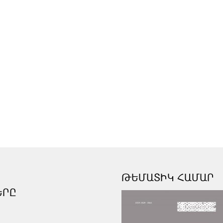
ԹԵՄԱՏԻԿ ՀԱՄԱՐ
ԵՐԸ