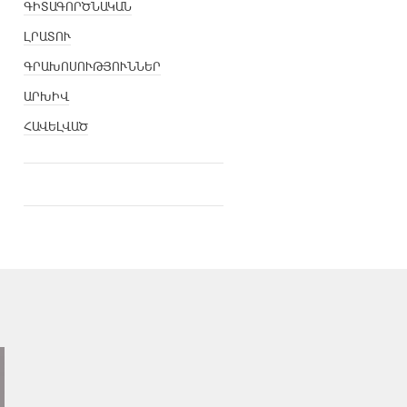
ԳԻՏԱԳՈՐԾՆԱԿԱՆ
ԼՐԱՏՈՒ
ԳՐԱԽՈՍՈՒԹՅՈՒՆՆԵՐ
ԱՐԽԻՎ
ՀԱՎԵԼՎԱԾ