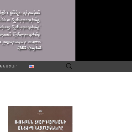
Որոնել՝
ԵՆԱՇԱՐ