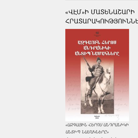
«ՎԷՄ»Ի ՄԱՏԵՆԱՇԱՐԻ
ՀՐԱՏԱՐԱԿՈՒԹՅՈՒՆՆ
«ԱԶԳԱՅԻՆ ՀԵՐՈՍ ԱՆԴՐԱՆԻԿԻ
ԱՆՏԻՊ ՆԱՄԱԿՆԵՐԸ»