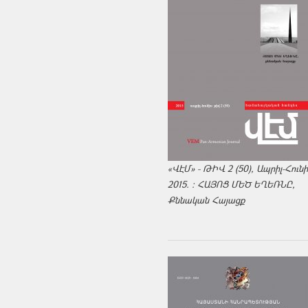
«ՎԷՄ» - ԹԻՎ 2 (50), Ապրիլ-Հուն
2015. : ՀԱՅՈՑ ՄԵԾ ԵՂԵՌՆԸ,
Քննական Հայացք