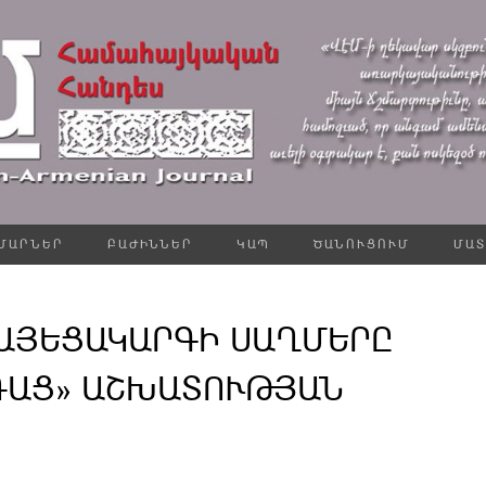
ՄԱՐՆԵՐ
ԲԱԺԻՆՆԵՐ
ԿԱՊ
ԾԱՆՈՒՑՈՒՄ
ՄԱՏ
ՀԱՅԵՑԱԿԱՐԳԻ ՍԱՂՄԵՐԸ
ՌԱՑ» ԱՇԽԱՏՈՒԹՅԱՆ