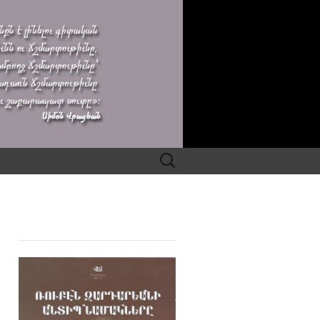
Search
for: