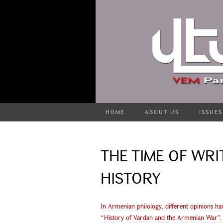
HOME
ABOUT US
ISSUES
THE TIME OF WRI
HISTORY
In Armenian philology, different opinions h
“History of Vardan and the Armenian War”. Acc