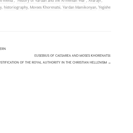
 Armenia"
,
"History of Vardan and the Armenian War"
,
Avarayr
,
y
,
historiography
,
Movses Khorenatsi
,
Vardan Mamikonyan
,
Yegishe
DERN
EUSEBIUS OF CAESAREA AND MOSES KHORENATSI:
USTIFICATION OF THE ROYAL AUTHORITY IN THE CHRISTIAN HELLENISM
→