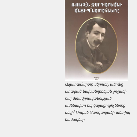
Ազատամարտի սերունդ անունը
ստացած նախաեղեռնյան շրջանի
հայ մտավորականության
ամենավառ ներկայացուցիչներից
մեկի՝ Ռուբեն Զարդարյանի անտիպ
նամակներ