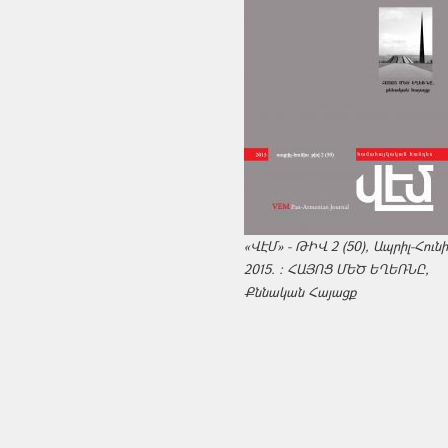
«ՎԷՄ» - ԹԻՎ 2 (50), Ապրիլ-Հուն
2015. : ՀԱՅՈՑ ՄԵԾ ԵՂԵՌՆԸ,
Քննական Հայացք