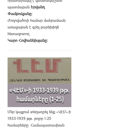
հրատարակել է վաստակաշատ
պատմաբան
Երվանդ
Փամբուկյանը։
Ժողովածուի համար մանրամասն
առաջաբան է գրել բարեխիղճ
հետազոտող
Կարո Հովհաննիսյանը։
Մեր կայքում տեղադրել ենք «ՎԷՄ»-ի
1933-1939 թթ. բոլոր 1-25
համարները։ Համապատասխան