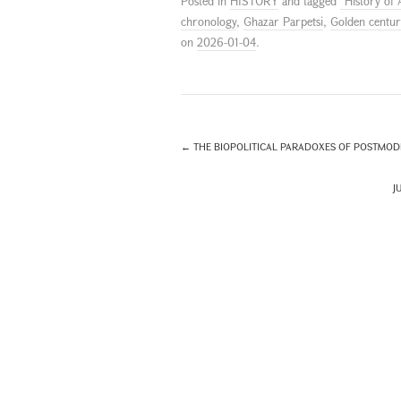
Posted in
HISTORY
and tagged
"History of
chronology
,
Ghazar Parpetsi
,
Golden centur
on
2026-01-04
.
←
THE BIOPOLITICAL PARADOXES OF POSTMO
J