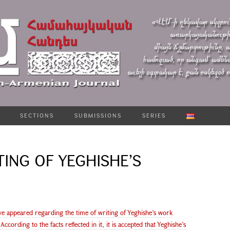
SECTIONS
SUBMISSIONS
SERIES
TING OF YEGHISHE’S
ave appeared regarding the time of writing of Yeghishe’s work
ording to the facts reflected in it, it is accepted that Yeghishe’s