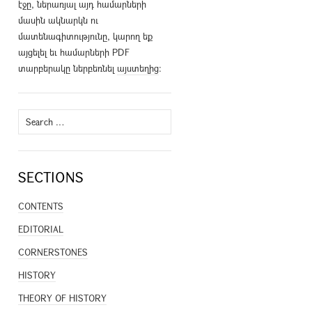
էջը, ներառյալ այդ համարների
մասին ակնարկն ու
մատենագիտությունը, կարող եք
այցելել եւ համարների PDF
տարբերակը ներբեռնել
այստեղից
։
Search
for:
SECTIONS
CONTENTS
EDITORIAL
CORNERSTONES
HISTORY
THEORY OF HISTORY