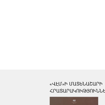
«ՎԷՄ»Ի ՄԱՏԵՆԱՇԱՐԻ
ՀՐԱՏԱՐԱԿՈՒԹՅՈՒՆՆ