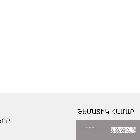
ԹԵՄԱՏԻԿ ՀԱՄԱՐ
ԵՐԸ