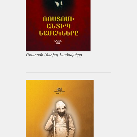
Ռոստոմի Անտիպ Նամակները