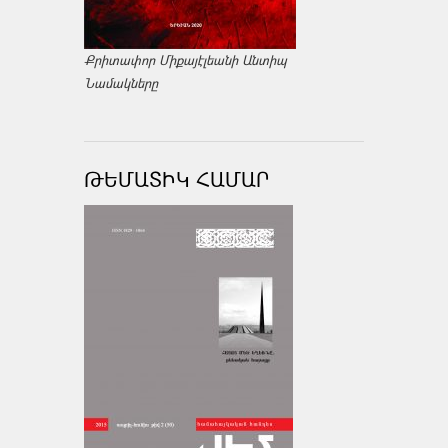
Քրիտափոր Միքայէլեանի Անտիպ
Նամակները
ԹԵՄԱՏԻԿ ՀԱՄԱՐ