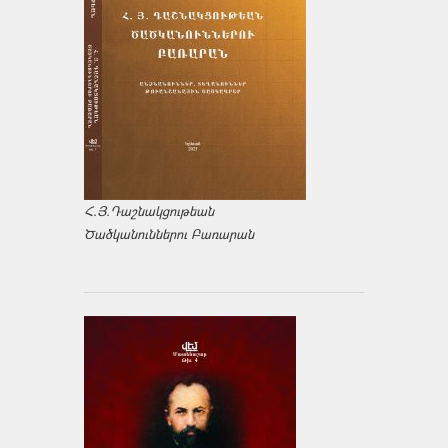
Հ.Յ.Դաշնակցութեան
Ծածկանուններու Բառարան