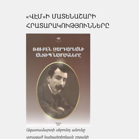
«ՎԷՄ»Ի ՄԱՏԵՆԱՇԱՐԻ
ՀՐԱՏԱՐԱԿՈՒԹՅՈՒՆՆԵՐԸ
Ազատամարտի սերունդ անունը
ստացած նախաեղեռնյան շրջանի