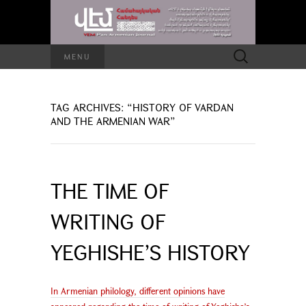
Search
MENU
for:
TAG ARCHIVES: “HISTORY OF VARDAN
AND THE ARMENIAN WAR”
THE TIME OF
WRITING OF
YEGHISHE’S HISTORY
In Armenian philology, different opinions have