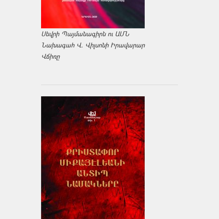
Սեվրի Պայմանագիրն ու ԱՄՆ
Նախագահ Վ. Վիլսոնի Իրավարար
Վճիռը