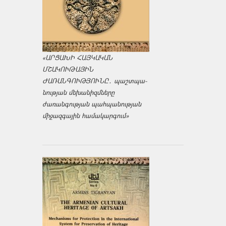
«ԱՐՑԱԽԻ ՀԱՅԿԱԿԱՆ
ՄՇԱԿՈՒԹԱՅԻՆ
ԺԱՌԱՆԳՈՒԹՅՈՒՆԸ․ պաշտպա­
նության մեխանիզմները
ժառանգության պահպանության
միջազ­գային համակարգում»