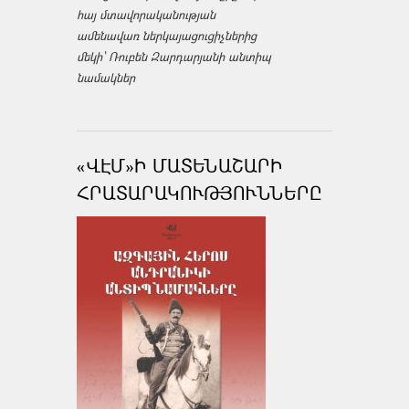
հայ մտավորականության
ամենավառ ներկայացուցիչներից
մեկի՝ Ռուբեն Զարդարյանի անտիպ
նամակներ
«ՎԷՄ»Ի ՄԱՏԵՆԱՇԱՐԻ
ՀՐԱՏԱՐԱԿՈՒԹՅՈՒՆՆԵՐԸ