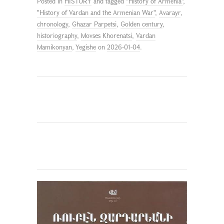
Posted in
HISTORY
and tagged
"History of Armenia"
,
"History of Vardan and the Armenian War"
,
Avarayr
,
chronology
,
Ghazar Parpetsi
,
Golden century
,
historiography
,
Movses Khorenatsi
,
Vardan
Mamikonyan
,
Yegishe
on
2026-01-04
.