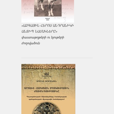
«ԱԶԳԱՅԻՆ ՀԵՐՈՍ ԱՆԴՐԱՆԻԿԻ
ԱՆՏԻՊ ՆԱՄԱԿՆԵՐԸ»
փաստաթղթերի ու նյութերի
ժողովածուն