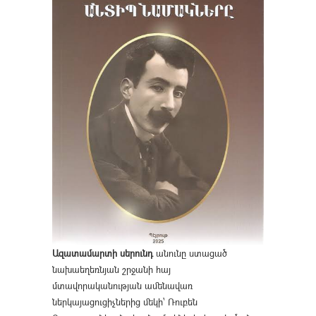
Ազատամարտի սերունդ
անունը ստացած
նախաեղեռնյան շրջանի հայ
մտավորականության ամենավառ
ներկայացուցիչներից մեկի՝ Ռուբեն