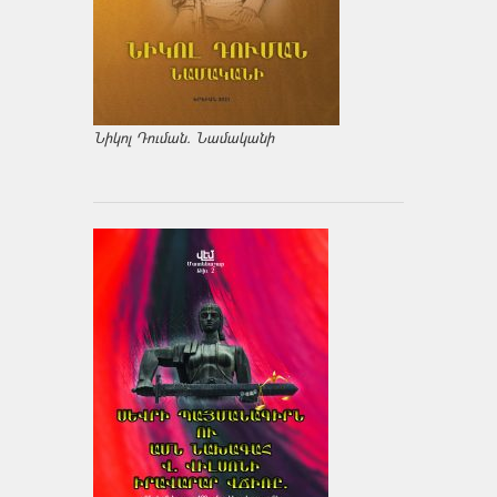
Նիկոլ Դուման. Նամականի