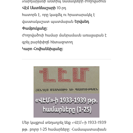
Զարդարյանի անտիպ նամակների ժողովածուն
Վէմ Մատենաշարի
10-րդ
հատորն է, որը կազմել ու հրատարակել է
վաստակաշատ պատմաբան
Երվանդ
Փամբուկյանը։
Ժողովածուի համար մանրամասն առաջաբան է
գրել բարեխիղճ հետազոտող
Կարո Հովհաննիսյանը։
Մեր կայքում տեղադրել ենք «ՎԷՄ»-ի 1933-1939
թթ. բոլոր 1-25 համարները։ Համապատասխան