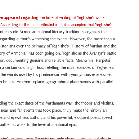
ave appeared regarding the time of writing of Yeghishe’s work
ording to the facts reflected in it, it is accepted that Yeghishe’s
turies-old Armenian national literary tradition recognizes the
 regarding author’s witnessing the events. However, for more than a
istorians over the primacy of Yeghishe’s “History of Vardan and the
ry of Armenia” has been going on. Yeghishe as the Avarayr’s battle
thor, documenting genuine and reliable facts. Meanwhile, Parpetsi
h a certain coloring. Thus, retelling the main episodes of Yeghishe’s
ce the words used by his predecessor with synonymous expressions
 he has. He even replaces geographical place names with parallel
ing the exact dates of the Vardanants war, the troops and victims,
 near and far events that took place, truly make the history an
e and eyewitness author, and his powerful, eloquent poetic speech
 authentic work to the level of a national epic.
ishe’s primacy over Parpetsi not only chronologically, but also in