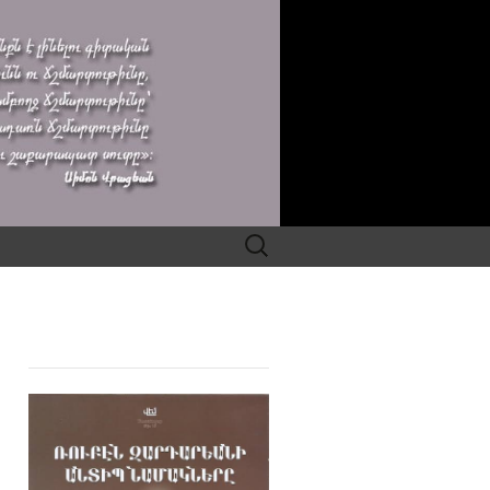
Search
for: