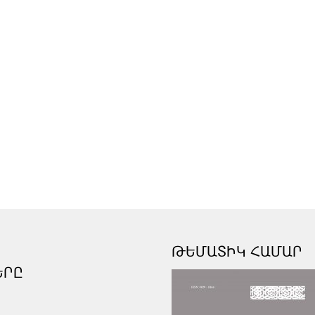
ԹԵՄԱՏԻԿ ՀԱՄԱՐ
ԵՐԸ