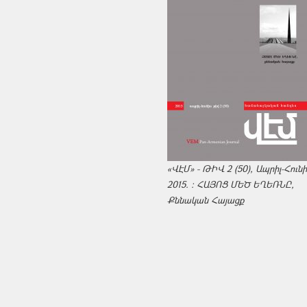
«ՎԷՄ» - ԹԻՎ 2 (50), Ապրիլ-Հուն
2015. : ՀԱՅՈՑ ՄԵԾ ԵՂԵՌՆԸ,
Քննական Հայացք