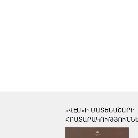
«ՎԷՄ»Ի ՄԱՏԵՆԱՇԱՐԻ
ՀՐԱՏԱՐԱԿՈՒԹՅՈՒՆՆ