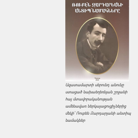
Ազատամարտի սերունդ անունը
ստացած նախաեղեռնյան շրջանի
հայ մտավորականության
ամենավառ ներկայացուցիչներից
մեկի՝ Ռուբեն Զարդարյանի անտիպ
նամակներ