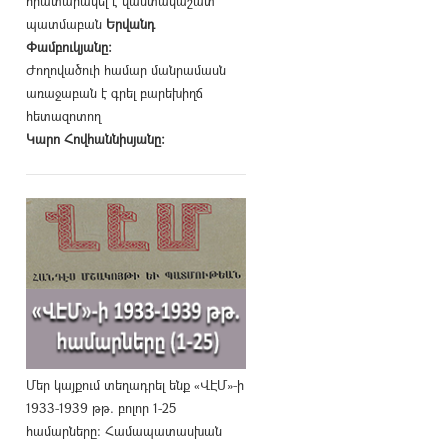
հրատարակել է վաստակաշատ
պատմաբան
Երվանդ
Փամբուկյանը։
Ժողովածուի համար մանրամասն
առաջաբան է գրել բարեխիղճ
հետազոտող
Կարո Հովհաննիսյանը։
Մեր կայքում տեղադրել ենք «ՎԷՄ»-ի
1933-1939 թթ. բոլոր 1-25
համարները։ Համապատասխան