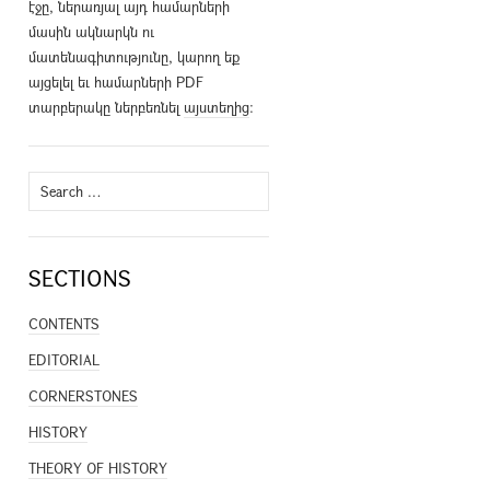
էջը, ներառյալ այդ համարների
մասին ակնարկն ու
մատենագիտությունը, կարող եք
այցելել եւ համարների PDF
տարբերակը ներբեռնել
այստեղից
։
Search
for:
SECTIONS
CONTENTS
EDITORIAL
CORNERSTONES
HISTORY
THEORY OF HISTORY