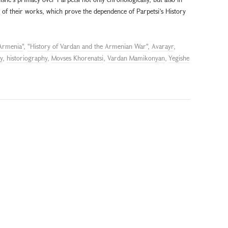
nt of their works, which prove the dependence of Parpetsi’s History
 Armenia"
,
"History of Vardan and the Armenian War"
,
Avarayr
,
y
,
historiography
,
Movses Khorenatsi
,
Vardan Mamikonyan
,
Yegishe