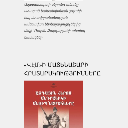
Ազատամարտի սերունդ անունը
ստացած նախաեղեռնյան շրջանի
հայ մտավորականության
ամենավառ ներկայացուցիչներից
մեկի՝ Ռուբեն Զարդարյանի անտիպ
նամակներ
«ՎԷՄ»Ի ՄԱՏԵՆԱՇԱՐԻ
ՀՐԱՏԱՐԱԿՈՒԹՅՈՒՆՆԵՐԸ