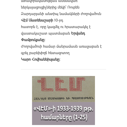
մտավորականության ամենավառ
ներկայացուցիչներից մեկի՝ Ռուբեն
Զարդարյանի անտիպ նամակների ժողովածուն
Վէմ Մատենաշարի
10-րդ
հատորն է, որը կազմել ու հրատարակել է
վաստակաշատ պատմաբան
Երվանդ
Փամբուկյանը։
Ժողովածուի համար մանրամասն առաջաբան է
գրել բարեխիղճ հետազոտող
Կարո Հովհաննիսյանը։