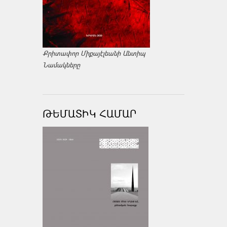
Քրիտափոր Միքայէլեանի Անտիպ
Նամակները
ԹԵՄԱՏԻԿ ՀԱՄԱՐ