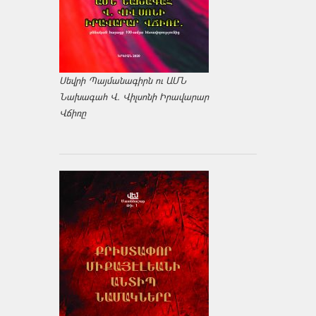
Սեվրի Պայմանագիրն ու ԱՄՆ
Նախագահ Վ. Վիլսոնի Իրավարար
Վճիռը