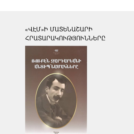
«ՎԷՄ»Ի ՄԱՏԵՆԱՇԱՐԻ
ՀՐԱՏԱՐԱԿՈՒԹՅՈՒՆՆԵՐԸ