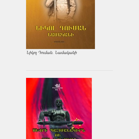
Նիկոլ Դուման. Նամականի