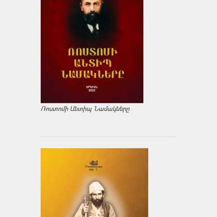
Ռոստոմի Անտիպ Նամակները