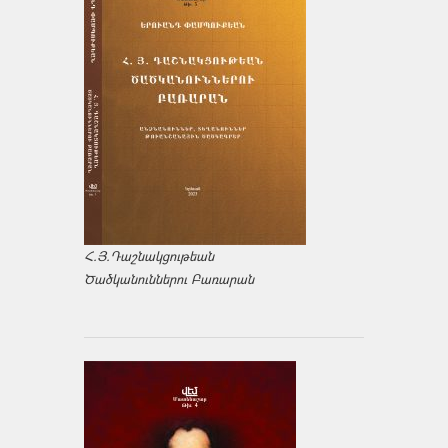
Հ.Յ.Դաշնակցութեան
Ծածկանուններու Բառարան