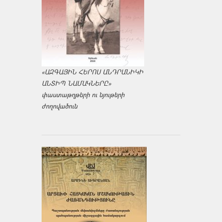
«ԱԶԳԱՅԻՆ ՀԵՐՈՍ ԱՆԴՐԱՆԻԿԻ
ԱՆՏԻՊ ՆԱՄԱԿՆԵՐԸ»
փաստաթղթերի ու նյութերի
ժողովածուն