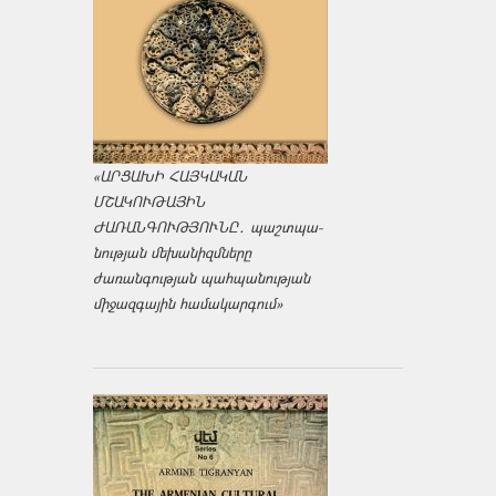
«ԱՐՑԱԽԻ ՀԱՅԿԱԿԱՆ
ՄՇԱԿՈՒԹԱՅԻՆ
ԺԱՌԱՆԳՈՒԹՅՈՒՆԸ․ պաշտպա­
նության մեխանիզմները
ժառանգության պահպանության
միջազ­գային համակարգում»