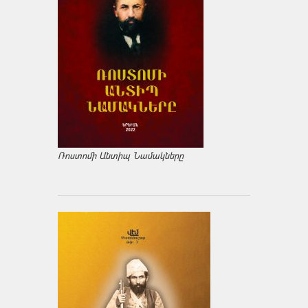
Ռոստոմի Անտիպ Նամակները