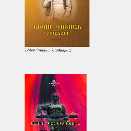
Նիկոլ Դուման. Նամականի