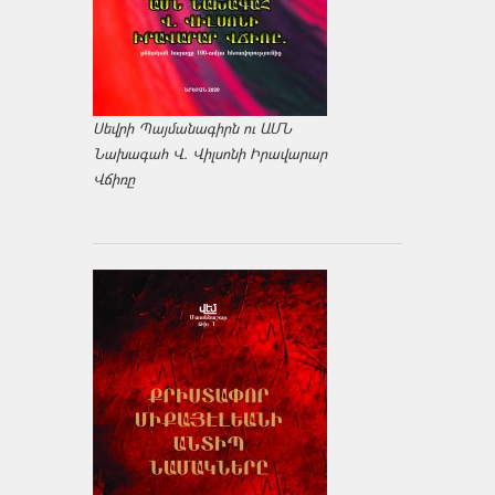
Սեվրի Պայմանագիրն ու ԱՄՆ
Նախագահ Վ. Վիլսոնի Իրավարար
Վճիռը