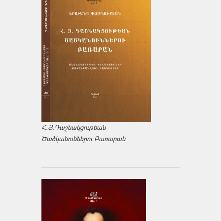
Հ.Յ.Դաշնակցութեան
Ծածկանուններու Բառարան