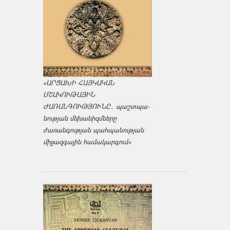
«ԱՐՑԱԽԻ ՀԱՅԿԱԿԱՆ
ՄՇԱԿՈՒԹԱՅԻՆ
ԺԱՌԱՆԳՈՒԹՅՈՒՆԸ․ պաշտպա­
նության մեխանիզմները
ժառանգության պահպանության
միջազ­գային համակարգում»