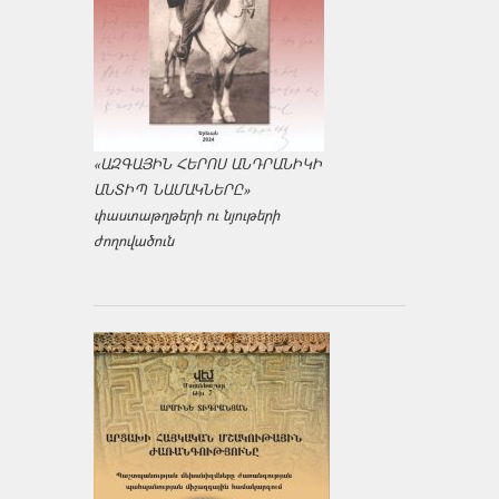
«ԱԶԳԱՅԻՆ ՀԵՐՈՍ ԱՆԴՐԱՆԻԿԻ
ԱՆՏԻՊ ՆԱՄԱԿՆԵՐԸ»
փաստաթղթերի ու նյութերի
ժողովածուն