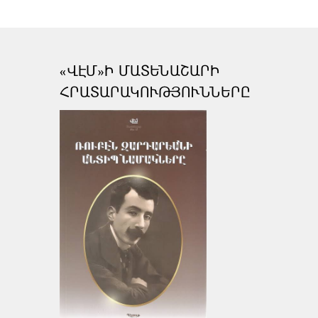
«ՎԷՄ»Ի ՄԱՏԵՆԱՇԱՐԻ
ՀՐԱՏԱՐԱԿՈՒԹՅՈՒՆՆԵՐԸ