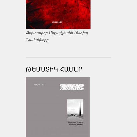
Քրիտափոր Միքայէլեանի Անտիպ
Նամակները
ԹԵՄԱՏԻԿ ՀԱՄԱՐ