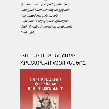
Ազատամարտի սերունդ անունը
ստացած նախաեղեռնյան շրջանի
հայ մտավորականության
ամենավառ ներկայացուցիչներից
մեկի՝ Ռուբեն Զարդարյանի անտիպ
նամակներ
«ՎԷՄ»Ի ՄԱՏԵՆԱՇԱՐԻ
ՀՐԱՏԱՐԱԿՈՒԹՅՈՒՆՆԵՐԸ