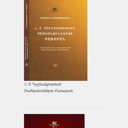
Հ.Յ.Դաշնակցութեան
Ծածկանուններու Բառարան