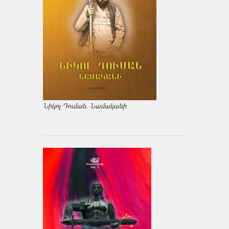
Նիկոլ Դուման. Նամականի