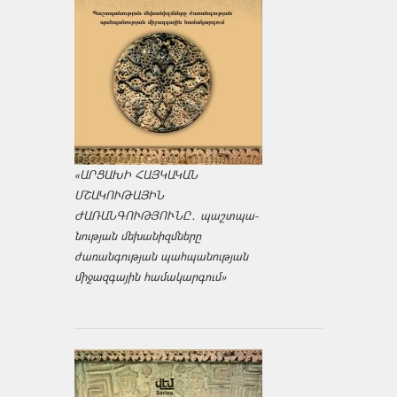
«ԱՐՑԱԽԻ ՀԱՅԿԱԿԱՆ
ՄՇԱԿՈՒԹԱՅԻՆ
ԺԱՌԱՆԳՈՒԹՅՈՒՆԸ․ պաշտպա­
նության մեխանիզմները
ժառանգության պահպանության
միջազ­գային համակարգում»