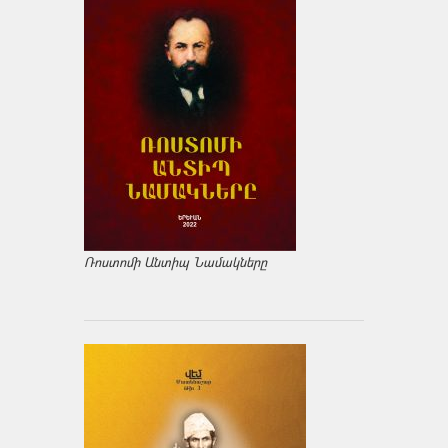
Ռոստոմի Անտիպ Նամակները