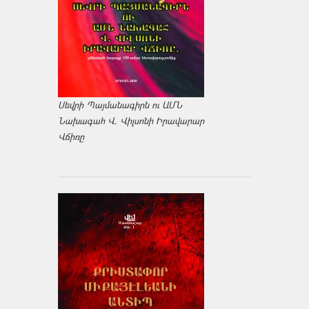
Սեվրի Պայմանագիրն ու ԱՄՆ
Նախագահ Վ. Վիլսոնի Իրավարար
Վճիռը