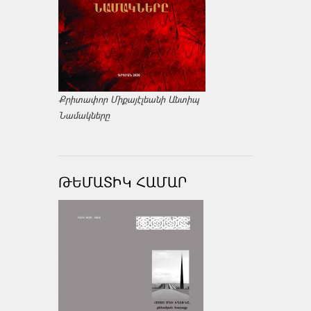
Քրիտափոր Միքայէլեանի Անտիպ
Նամակները
ԹԵՄԱՏԻԿ ՀԱՄԱՐ