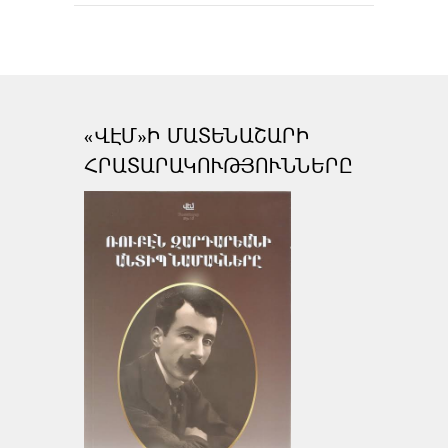
«ՎԷՄ»Ի ՄԱՏԵՆԱՇԱՐԻ
ՀՐԱՏԱՐԱԿՈՒԹՅՈՒՆՆԵՐԸ