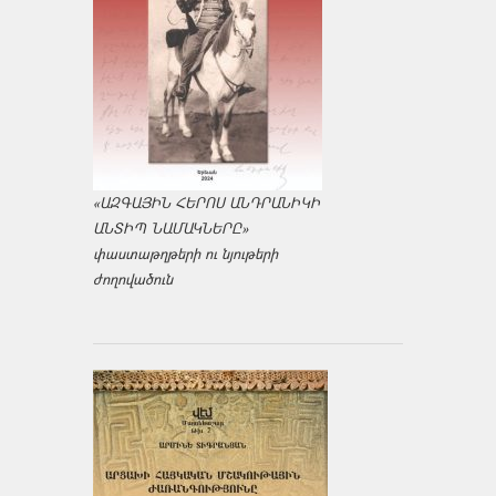
«ԱԶԳԱՅԻՆ ՀԵՐՈՍ ԱՆԴՐԱՆԻԿԻ
ԱՆՏԻՊ ՆԱՄԱԿՆԵՐԸ»
փաստաթղթերի ու նյութերի
ժողովածուն