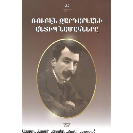
Ազատամարտի սերունդ
անունը ստացած