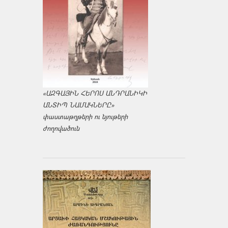
«ԱԶԳԱՅԻՆ ՀԵՐՈՍ ԱՆԴՐԱՆԻԿԻ
ԱՆՏԻՊ ՆԱՄԱԿՆԵՐԸ»
փաստաթղթերի ու նյութերի
ժողովածուն