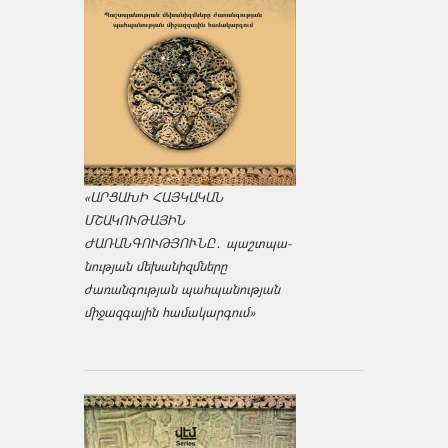
«ԱՐՑԱԽԻ ՀԱՅԿԱԿԱՆ
ՄՇԱԿՈՒԹԱՅԻՆ
ԺԱՌԱՆԳՈՒԹՅՈՒՆԸ․ պաշտպա­
նության մեխանիզմները
ժառանգության պահպանության
միջազ­գային համակարգում»