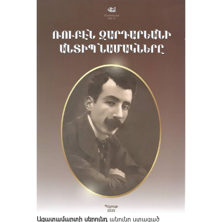
Ազատամարտի սերունդ
անունը ստացած