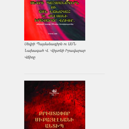
Սեվրի Պայմանագիրն ու ԱՄՆ
Նախագահ Վ. Վիլսոնի Իրավարար
Վճիռը