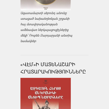
Ազատամարտի սերունդ անունը
ստացած նախաեղեռնյան շրջանի
հայ մտավորականության
ամենավառ ներկայացուցիչներից
մեկի՝ Ռուբեն Զարդարյանի անտիպ
նամակներ
«ՎԷՄ»Ի ՄԱՏԵՆԱՇԱՐԻ
ՀՐԱՏԱՐԱԿՈՒԹՅՈՒՆՆԵՐԸ