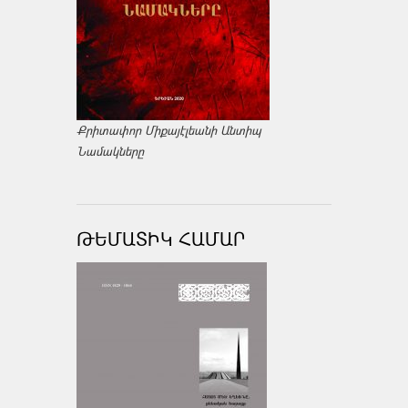
Քրիտափոր Միքայէլեանի Անտիպ
Նամակները
ԹԵՄԱՏԻԿ ՀԱՄԱՐ