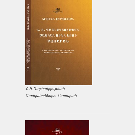
Հ.Յ.Դաշնակցութեան
Ծածկանուններու Բառարան