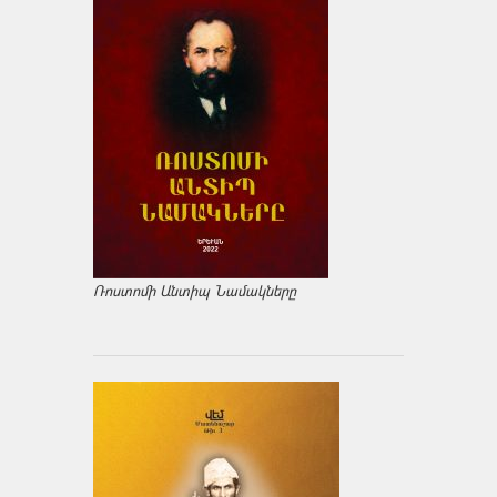
Ռոստոմի Անտիպ Նամակները