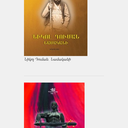
Նիկոլ Դուման. Նամականի