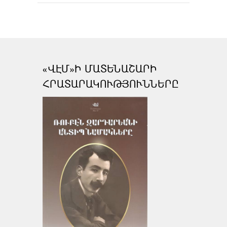
«ՎԷՄ»Ի ՄԱՏԵՆԱՇԱՐԻ
ՀՐԱՏԱՐԱԿՈՒԹՅՈՒՆՆԵՐԸ