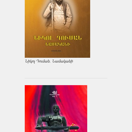
Նիկոլ Դուման. Նամականի