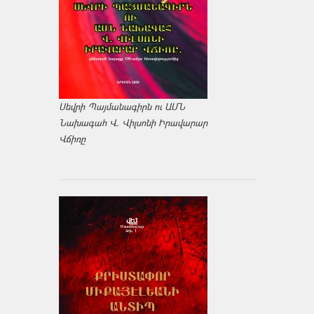
Սեվրի Պայմանագիրն ու ԱՄՆ
Նախագահ Վ. Վիլսոնի Իրավարար
Վճիռը