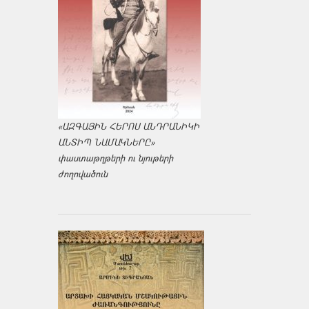
«ԱԶԳԱՅԻՆ ՀԵՐՈՍ ԱՆԴՐԱՆԻԿԻ
ԱՆՏԻՊ ՆԱՄԱԿՆԵՐԸ»
փաստաթղթերի ու նյութերի
ժողովածուն