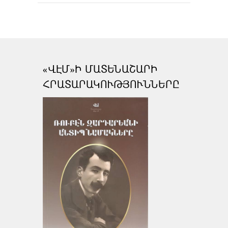
«ՎԷՄ»Ի ՄԱՏԵՆԱՇԱՐԻ
ՀՐԱՏԱՐԱԿՈՒԹՅՈՒՆՆԵՐԸ