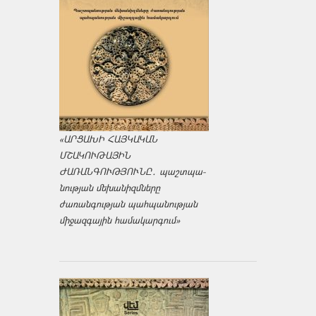
«ԱՐՑԱԽԻ ՀԱՅԿԱԿԱՆ
ՄՇԱԿՈՒԹԱՅԻՆ
ԺԱՌԱՆԳՈՒԹՅՈՒՆԸ․ պաշտպա­
նության մեխանիզմները
ժառանգության պահպանության
միջազ­գային համակարգում»