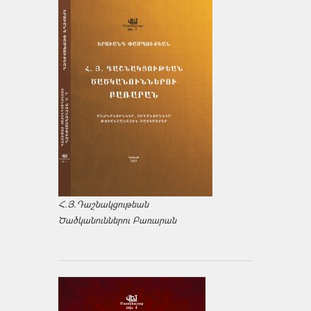
Հ.Յ.Դաշնակցութեան
Ծածկանուններու Բառարան