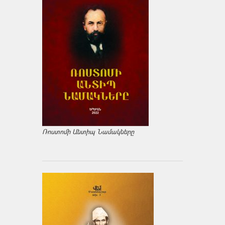
Ռոստոմի Անտիպ Նամակները