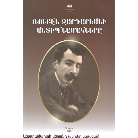
Ազատամարտի սերունդ
անունը ստացած