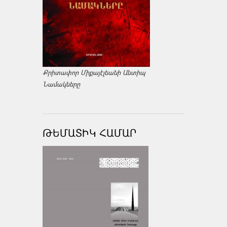
Քրիտափոր Միքայէլեանի Անտիպ
Նամակները
ԹԵՄԱՏԻԿ ՀԱՄԱՐ