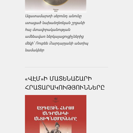
Ազատամարտի սերունդ անունը
ստացած նախաեղեռնյան շրջանի
հայ մտավորականության
ամենավառ ներկայացուցիչներից
մեկի՝ Ռուբեն Զարդարյանի անտիպ
նամակներ
«ՎԷՄ»Ի ՄԱՏԵՆԱՇԱՐԻ
ՀՐԱՏԱՐԱԿՈՒԹՅՈՒՆՆԵՐԸ