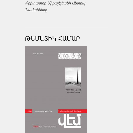
Քրիտափոր Միքայէլեանի Անտիպ
Նամակները
ԹԵՄԱՏԻԿ ՀԱՄԱՐ