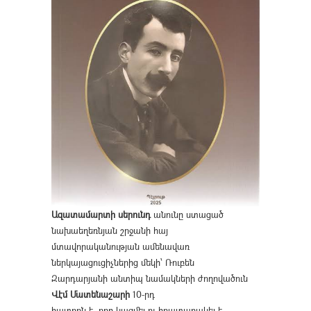
Ազատամարտի սերունդ
անունը ստացած
նախաեղեռնյան շրջանի հայ
մտավորականության ամենավառ
ներկայացուցիչներից մեկի՝ Ռուբեն
Զարդարյանի անտիպ նամակների ժողովածուն
Վէմ Մատենաշարի
10-րդ
հատորն է, որը կազմել ու հրատարակել է