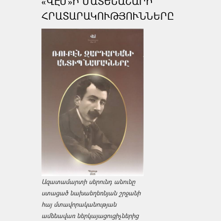
«ՎԷՄ»Ի ՄԱՏԵՆԱՇԱՐԻ
ՀՐԱՏԱՐԱԿՈՒԹՅՈՒՆՆԵՐԸ
Ազատամարտի սերունդ անունը
ստացած նախաեղեռնյան շրջանի
հայ մտավորականության
ամենավառ ներկայացուցիչներից