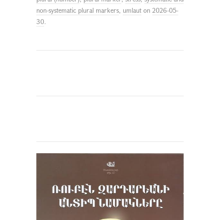
non-systematic plural markers
,
umlaut
on
2026-05-
30
.