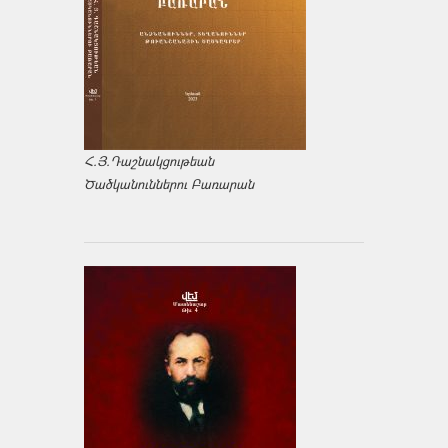
Հ.Յ.Դաշնակցութեան
Ծածկանուններու Բառարան