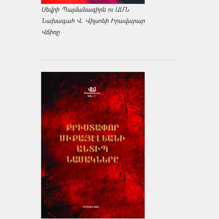
Սեվրի Պայմանագիրն ու ԱՄՆ
Նախագահ Վ. Վիլսոնի Իրավարար
Վճիռը