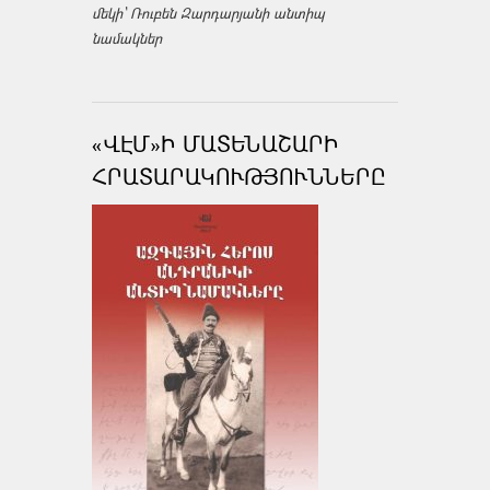
մեկի՝ Ռուբեն Զարդարյանի անտիպ
նամակներ
«ՎԷՄ»Ի ՄԱՏԵՆԱՇԱՐԻ
ՀՐԱՏԱՐԱԿՈՒԹՅՈՒՆՆԵՐԸ