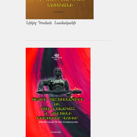
Նիկոլ Դուման. Նամականի