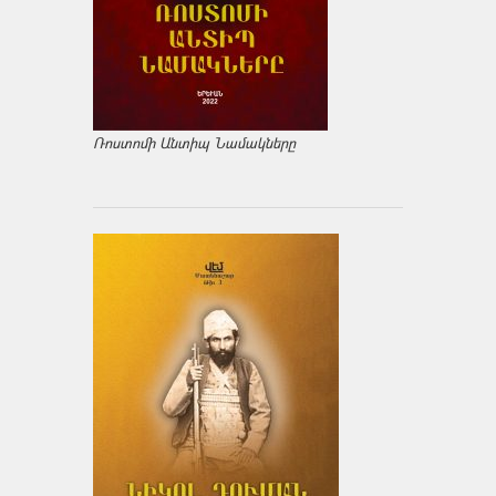
Ռոստոմի Անտիպ Նամակները