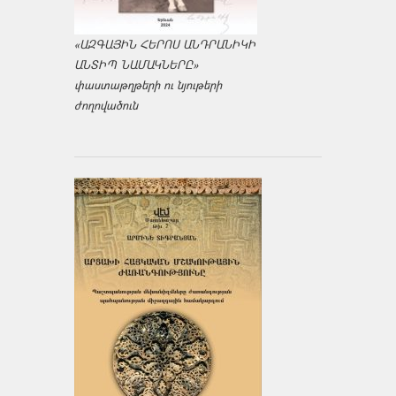
«ԱԶԳԱՅԻՆ ՀԵՐՈՍ ԱՆԴՐԱՆԻԿԻ
ԱՆՏԻՊ ՆԱՄԱԿՆԵՐԸ»
փաստաթղթերի ու նյութերի
ժողովածուն