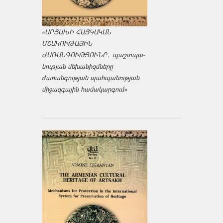
«ԱՐՑԱԽԻ ՀԱՅԿԱԿԱՆ
ՄՇԱԿՈՒԹԱՅԻՆ
ԺԱՌԱՆԳՈՒԹՅՈՒՆԸ․ պաշտպա­
նության մեխանիզմները
ժառանգության պահպանության
միջազ­գային համակարգում»