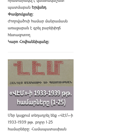
հրատարակել է վաստակաշատ
պատմաբան
Երվանդ
Փամբուկյանը։
Ժողովածուի համար մանրամասն
առաջաբան է գրել բարեխիղճ
հետազոտող
Կարո Հովհաննիսյանը։
Մեր կայքում տեղադրել ենք «ՎԷՄ»-ի
1933-1939 թթ. բոլոր 1-25
համարները։ Համապատասխան