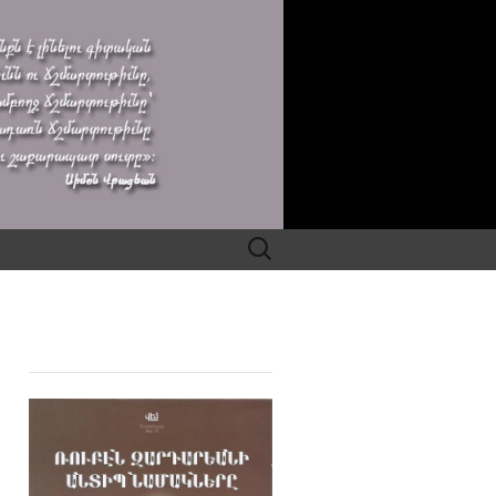
Search
for: