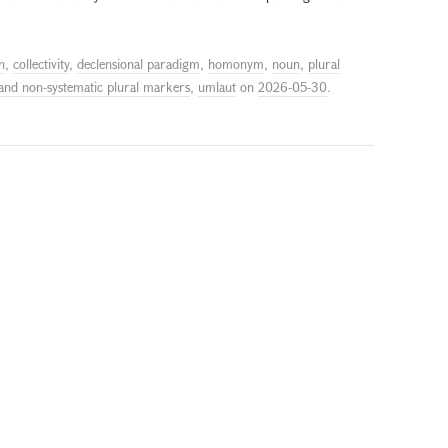
on
,
collectivity
,
declensional paradigm
,
homonym
,
noun
,
plural
 and non-systematic plural markers
,
umlaut
on
2026-05-30
.