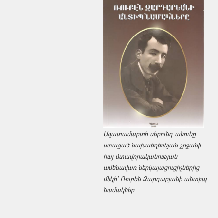
Ազատամարտի սերունդ անունը
ստացած նախաեղեռնյան շրջանի
հայ մտավորականության
ամենավառ ներկայացուցիչներից
մեկի՝ Ռուբեն Զարդարյանի անտիպ
նամակներ