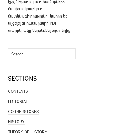
էջը, ներառյալ այդ համարների
մասին ակնարկն ու
մատենագիտությունը, կարող եք
այցելել եւ համարների PDF
տարբերակը ներբեռնել
այստեղից
։
Search
for:
SECTIONS
CONTENTS
EDITORIAL
CORNERSTONES
HISTORY
THEORY OF HISTORY