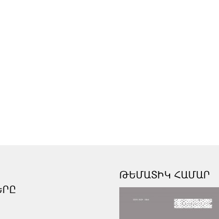
ԹԵՄԱՏԻԿ ՀԱՄԱՐ
ԵՐԸ