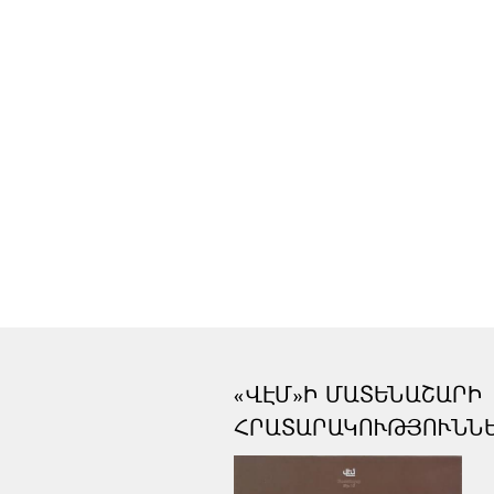
«ՎԷՄ»Ի ՄԱՏԵՆԱՇԱՐԻ
ՀՐԱՏԱՐԱԿՈՒԹՅՈՒՆՆ