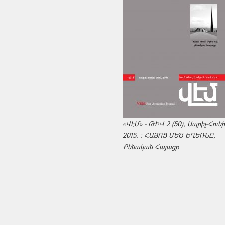
«ՎԷՄ» - ԹԻՎ 2 (50), Ապրիլ-Հուն
2015. : ՀԱՅՈՑ ՄԵԾ ԵՂԵՌՆԸ,
Քննական Հայացք